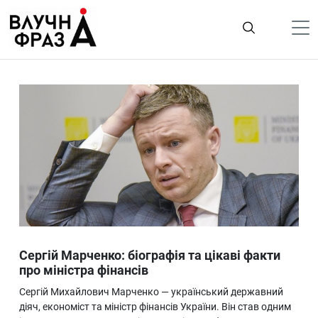
К
содержимому
Політика
Гроші
Життя
Лайфстайл
ТехноНаука
Людина
Корисності
Сергій Марченко: біографія та цікаві факти
Ukraine
про міністра фінансів
Про нас
Сергій Михайлович Марченко — український державний
діяч, економіст та міністр фінансів України. Він став одним