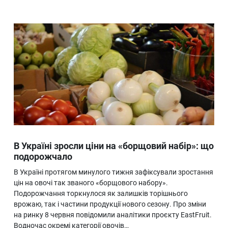
В Україні зросли ціни на «борщовий набір»: що
подорожчало
В Україні протягом минулого тижня зафіксували зростання
цін на овочі так званого «борщового набору».
Подорожчання торкнулося як залишків торішнього
врожаю, так і частини продукції нового сезону. Про зміни
на ринку 8 червня повідомили аналітики проєкту EastFruit.
Водночас окремі категорії овочів…