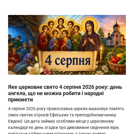
Яке церковне свято 4 серпня 2026 року: день
ангела, що не можна робити і народні
прикмети
4 серпня 2026 року православна церква вшановує пам'ять
сімох святих отроків Ефеських та преподобномучениці
Євдокії. Ця дата займає особливе місце у церковному
календарі як день згадки про дивовижне свідчення віри,
пов'язане з Ефеськими отроками, а також подвиг