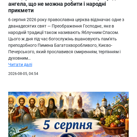
ангела, що не можна робити і народні
прикмети
6 серпня 2026 року православна церква відзначає одне з
дванадесятих свят — Преображення Господнє, яке в
народній традиції також називають Яблучним Спасом.
Цього ж дня під час богослужінь вшановують пам'ять
преподобного Пимена Багатохворобливого, Києво-
Печерського, який прославився смиренням, терпінням і
духовним…
Читати далі
2026-08-05, 04:54