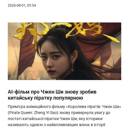
2026-08-01, 05:54
AI-фільм про Чжен Ши знову зробив
китайську піратку популярною
Прем'єра анімаційного фільму «Королева піратів: Чжен Ши»
(Pirate Queen: Zheng Yi Sao) знову привернула увагу до
постаті китайської піратки Чжен Ши, яку історики
називають однією з найвпливовіших жінок в історії