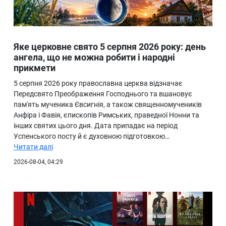
Яке церковне свято 5 серпня 2026 року: день
ангела, що не можна робити і народні
прикмети
5 серпня 2026 року православна церква відзначає
Передсвято Преображення Господнього та вшановує
пам'ять мученика Євсигнія, а також священномучеників
Анфіра і Фавія, єпископів Римських, праведної Нонни та
інших святих цього дня. Дата припадає на період
Успенського посту й є духовною підготовкою…
Читати далі
2026-08-04, 04:29