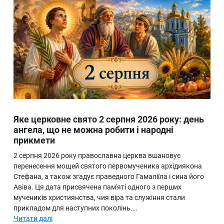
Яке церковне свято 2 серпня 2026 року: день
ангела, що не можна робити і народні
прикмети
2 серпня 2026 року православна церква вшановує
перенесення мощей святого первомученика архідиякона
Стефана, а також згадує праведного Гамаліїла і сина його
Авіва. Ця дата присвячена пам'яті одного з перших
мучеників християнства, чия віра та служіння стали
прикладом для наступних поколінь.…
Читати далі