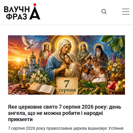
К
содержимому
Політика
Гроші
Життя
Лайфстайл
ТехноНаука
Людина
Корисності
Яке церковне свято 7 серпня 2026 року: день
Ukraine
ангела, що не можна робити і народні
прикмети
Про нас
7 серпня 2026 року православна церква вшановує Успіння