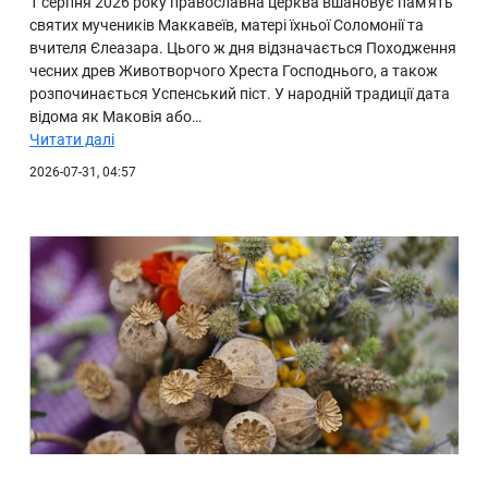
1 серпня 2026 року православна церква вшановує пам'ять
святих мучеників Маккавеїв, матері їхньої Соломонії та
вчителя Єлеазара. Цього ж дня відзначається Походження
чесних древ Животворчого Хреста Господнього, а також
розпочинається Успенський піст. У народній традиції дата
відома як Маковія або…
Читати далі
2026-07-31, 04:57