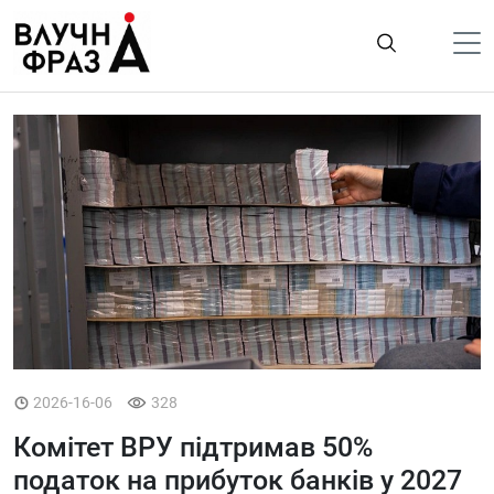
К
содержимому
Політика
Гроші
Життя
Лайфстайл
ТехноНаука
Людина
Корисності
2026-16-06
328
Ukraine
Комітет ВРУ підтримав 50%
Про нас
податок на прибуток банків у 2027