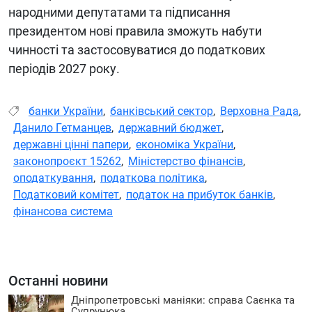
народними депутатами та підписання
президентом нові правила зможуть набути
чинності та застосовуватися до податкових
періодів 2027 року.
банки України
,
банківський сектор
,
Верховна Рада
,
Данило Гетманцев
,
державний бюджет
,
державні цінні папери
,
економіка України
,
законопроєкт 15262
,
Міністерство фінансів
,
оподаткування
,
податкова політика
,
Податковий комітет
,
податок на прибуток банків
,
фінансова система
Останні новини
Дніпропетровські маніяки: справа Саєнка та
Супрунюка