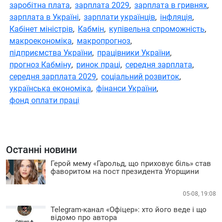
заробітна плата
,
зарплата 2029
,
зарплата в гривнях
,
зарплата в Україні
,
зарплати українців
,
інфляція
,
Кабінет міністрів
,
Кабмін
,
купівельна спроможність
,
макроекономіка
,
макропрогноз
,
підприємства України
,
працівники України
,
прогноз Кабміну
,
ринок праці
,
середня зарплата
,
середня зарплата 2029
,
соціальний розвиток
,
українська економіка
,
фінанси України
,
фонд оплати праці
Останні новини
Герой мему «Гарольд, що приховує біль» став
фаворитом на пост президента Угорщини
05-08, 19:08
Telegram-канал «Офіцер»: хто його веде і що
відомо про автора