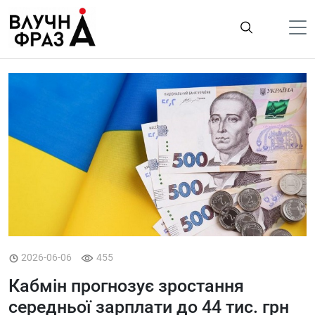
К
содержимому
Політика
Гроші
Життя
Лайфстайл
ТехноНаука
Людина
Корисності
2026-06-06
455
Ukraine
Кабмін прогнозує зростання
Про нас
середньої зарплати до 44 тис. грн