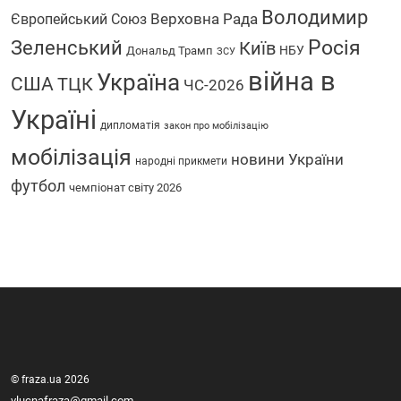
Володимир
Верховна Рада
Європейський Союз
Росія
Зеленський
Київ
НБУ
Дональд Трамп
ЗСУ
війна в
Україна
США
ТЦК
ЧС-2026
Україні
дипломатія
закон про мобілізацію
мобілізація
новини України
народні прикмети
футбол
чемпіонат світу 2026
© fraza.ua 2026
vlucnafraza@gmail.com