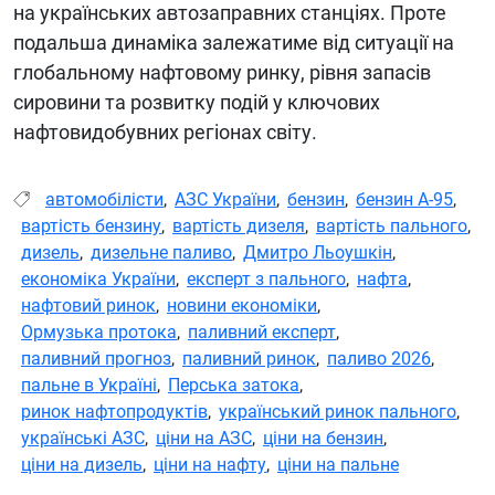
на українських автозаправних станціях. Проте
подальша динаміка залежатиме від ситуації на
глобальному нафтовому ринку, рівня запасів
сировини та розвитку подій у ключових
нафтовидобувних регіонах світу.
автомобілісти
,
АЗС України
,
бензин
,
бензин А-95
,
вартість бензину
,
вартість дизеля
,
вартість пального
,
дизель
,
дизельне паливо
,
Дмитро Льоушкін
,
економіка України
,
експерт з пального
,
нафта
,
нафтовий ринок
,
новини економіки
,
Ормузька протока
,
паливний експерт
,
паливний прогноз
,
паливний ринок
,
паливо 2026
,
пальне в Україні
,
Перська затока
,
ринок нафтопродуктів
,
український ринок пального
,
українські АЗС
,
ціни на АЗС
,
ціни на бензин
,
ціни на дизель
,
ціни на нафту
,
ціни на пальне