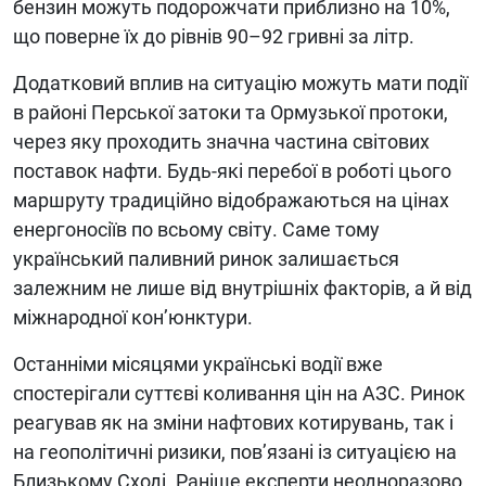
бензин можуть подорожчати приблизно на 10%,
що поверне їх до рівнів 90–92 гривні за літр.
Додатковий вплив на ситуацію можуть мати події
в районі Перської затоки та Ормузької протоки,
через яку проходить значна частина світових
поставок нафти. Будь-які перебої в роботі цього
маршруту традиційно відображаються на цінах
енергоносіїв по всьому світу. Саме тому
український паливний ринок залишається
залежним не лише від внутрішніх факторів, а й від
міжнародної кон’юнктури.
Останніми місяцями українські водії вже
спостерігали суттєві коливання цін на АЗС. Ринок
реагував як на зміни нафтових котирувань, так і
на геополітичні ризики, пов’язані із ситуацією на
Близькому Сході. Раніше експерти неодноразово