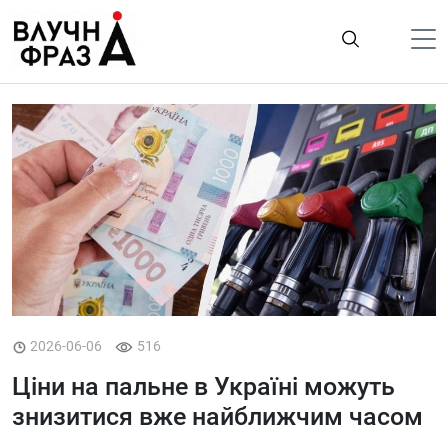
К
содержимому
Політика
Гроші
Життя
Лайфстайл
ТехноНаука
Людина
Корисності
2026-06-06
516
Ukraine
Ціни на пальне в Україні можуть
Про нас
знизитися вже найближчим часом