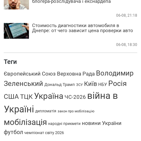
блогера-розслідувача і екснардепа
06-08, 21:18
Стоимость диагностики автомобиля в
Днепре: от чего зависит цена проверки авто
06-08, 18:30
Теги
Володимир
Європейський Союз
Верховна Рада
Зеленський
Росія
Київ
НБУ
Дональд Трамп
ЗСУ
війна в
Україна
США
ТЦК
ЧС-2026
Україні
дипломатія
закон про мобілізацію
мобілізація
новини України
народні прикмети
футбол
чемпіонат світу 2026