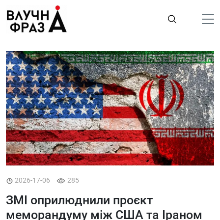
К
содержимому
Політика
Гроші
Життя
Лайфстайл
ТехноНаука
Людина
Корисності
2026-17-06
285
Ukraine
ЗМІ оприлюднили проєкт
Про нас
меморандуму між США та Іраном