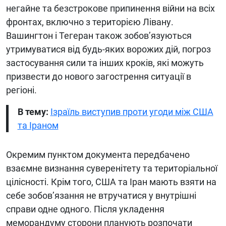
негайне та безстрокове припинення війни на всіх
фронтах, включно з територією Лівану.
Вашингтон і Тегеран також зобов’язуються
утримуватися від будь-яких ворожих дій, погроз
застосування сили та інших кроків, які можуть
призвести до нового загострення ситуації в
регіоні.
В тему:
Ізраїль виступив проти угоди між США
та Іраном
Окремим пунктом документа передбачено
взаємне визнання суверенітету та територіальної
цілісності. Крім того, США та Іран мають взяти на
себе зобов’язання не втручатися у внутрішні
справи одне одного. Після укладення
меморандуму сторони планують розпочати