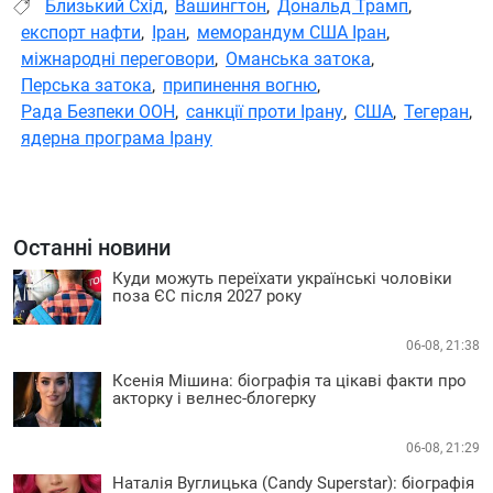
Близький Схід
,
Вашингтон
,
Дональд Трамп
,
експорт нафти
,
Іран
,
меморандум США Іран
,
міжнародні переговори
,
Оманська затока
,
Перська затока
,
припинення вогню
,
Рада Безпеки ООН
,
санкції проти Ірану
,
США
,
Тегеран
,
ядерна програма Ірану
Останні новини
Куди можуть переїхати українські чоловіки
поза ЄС після 2027 року
06-08, 21:38
Ксенія Мішина: біографія та цікаві факти про
акторку і велнес-блогерку
06-08, 21:29
Наталія Вуглицька (Candy Superstar): біографія