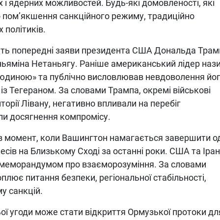
 і ядерних можливостей. Будь-які домовленості, які
 пом’якшення санкційного режиму, традиційно
 політиків.
ають попередні заяви президента США Дональда Трам
іньяміна Нетаньягу. Раніше американський лідер наз
людиною» та публічно висловлював невдоволення йо
із Тегераном. За словами Трампа, окремі військові
торії Лівану, негативно впливали на перебіг
ли досягнення компромісу.
 момент, коли Вашингтон намагається завершити од
ів на Близькому Сході за останні роки. США та Іра
 меморандумом про взаєморозуміння. За словами
плює питання безпеки, регіональної стабільності,
у санкцій.
ої угоди може стати відкриття Ормузької протоки дл