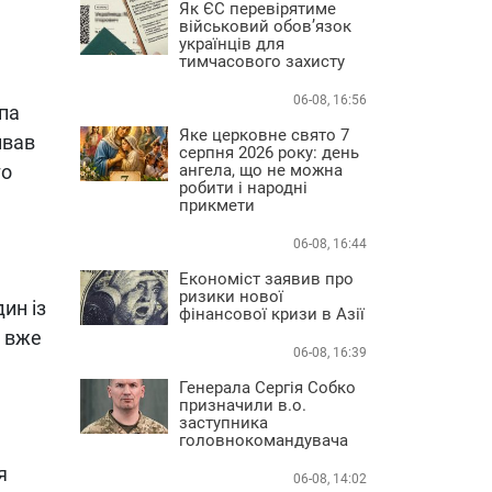
Як ЄС перевірятиме
військовий обов’язок
українців для
тимчасового захисту
06-08, 16:56
па
Яке церковне свято 7
ивав
серпня 2026 року: день
ангела, що не можна
го
робити і народні
прикмети
06-08, 16:44
Економіст заявив про
ризики нової
ин із
фінансової кризи в Азії
н вже
06-08, 16:39
Генерала Сергія Собко
призначили в.о.
заступника
головнокомандувача
я
06-08, 14:02