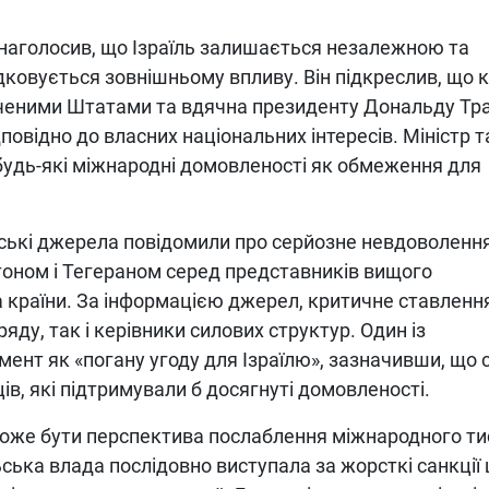
р наголосив, що Ізраїль залишається незалежною та
ковується зовнішньому впливу. Він підкреслив, що к
лученими Штатами та вдячна президенту Дональду Тр
дповідно до власних національних інтересів. Міністр 
 будь-які міжнародні домовленості як обмеження для
льські джерела повідомили про серйозне невдоволенн
оном і Тегераном серед представників вищого
а країни. За інформацією джерел, критичне ставленн
яду, так і керівники силових структур. Один із
ент як «погану угоду для Ізраїлю», зазначивши, що 
в, які підтримували б досягнуті домовленості.
оже бути перспектива послаблення міжнародного ти
льська влада послідовно виступала за жорсткі санкції