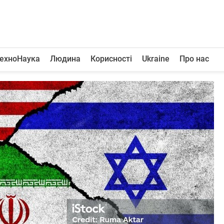
ехноНаука
Людина
Корисності
Ukraine
Про нас