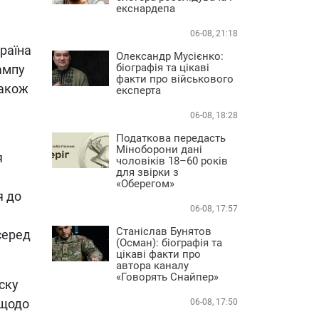
екснардепа
06-08, 21:18
раїна
Олександр Мусієнко:
біографія та цікаві
ампу
факти про військового
також
експерта
06-08, 18:28
Податкова передасть
Міноборони дані
я
чоловіків 18–60 років
для звірки з
«Оберегом»
я до
06-08, 17:57
Станіслав Бунятов
серед
(Осман): біографія та
цікаві факти про
автора каналу
«Говорять Снайпер»
ску
 щодо
06-08, 17:50