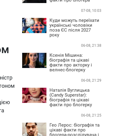
07-08, 10:03
Куди можуть переїхати
українські чоловіки
поза ЄС після 2027
року
ом
06-08, 21:38
Ксенія Мішина:
біографія та цікаві
факти про акторку і
велнес-блогерку
ністр
06-08, 21:29
гтоном
Наталія Вуглицька
(Candy Superstar):
біографія та цікаві
цією
факти про блогерку
та
06-08, 21:25
Гео Лерос: біографія та
цікаві факти про
блогера-розслідувача і