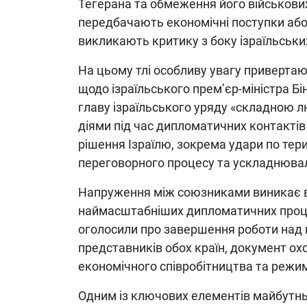
Тегерана та обмеження його військових
передбачають економічні поступки або
викликають критику з боку ізраїльських
На цьому тлі особливу увагу приверт
щодо ізраїльського прем’єр-міністра Б
главу ізраїльського уряду «складною 
діями під час дипломатичних контактів 
рішення Ізраїлю, зокрема удари по тери
переговорного процесу та ускладнюва
Напруження між союзниками виникає в
наймасштабніших дипломатичних процес
оголосили про завершення роботи над
представників обох країн, документ охо
економічного співробітництва та режим
Одним із ключових елементів майбутнь