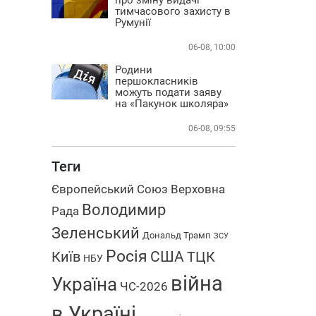
тимчасового захисту в
Румунії
06-08, 10:00
Родини
першокласників
можуть подати заяву
на «Пакунок школяра»
06-08, 09:55
Теги
Європейський Союз
Верховна
Володимир
Рада
Зеленський
Дональд Трамп
ЗСУ
Росія
США
Київ
ТЦК
НБУ
війна
Україна
ЧС-2026
в Україні