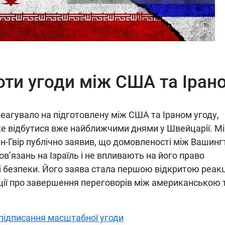
роти угоди між США та Іран
реагувало на підготовлену між США та Іраном угоду,
оже відбутися вже найближчими днями у Швейцарії. Мі
ен-Гвір публічно заявив, що домовленості між Вашин
в’язань на Ізраїль і не впливають на його право
і безпеки. Його заява стала першою відкритою реак
ації про завершення переговорів між американською 
підписання масштабної угоди