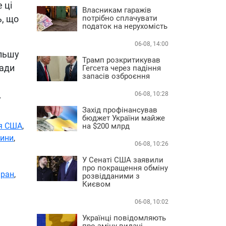
 ці
Власникам гаражів
потрібно сплачувати
ь, що
податок на нерухомість
06-08, 14:00
альшу
Трамп розкритикував
лади
Гегсета через падіння
запасів озброєння
.
06-08, 10:28
Захід профінансував
бюджет України майже
я США
,
на $200 млрд
сини
,
06-08, 10:26
У Сенаті США заявили
про покращення обміну
Іран
,
розвідданими з
Києвом
06-08, 10:02
Українці повідомляють
про зміну видачі