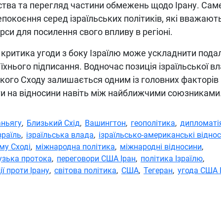
тва та перегляд частини обмежень щодо Ірану. Саме
окоєння серед ізраїльських політиків, які вважают
си для посилення свого впливу в регіоні.
 критика угоди з боку Ізраїлю може ускладнити под
їхнього підписання. Водночас позиція ізраїльської в
кого Сходу залишається одним із головних факторів
ти на відносини навіть між найближчими союзниками
аньягу
,
Близький Схід
,
Вашингтон
,
геополітика
,
дипломаті
зраїль
,
ізраїльська влада
,
ізраїльсько-американські відно
му Сході
,
міжнародна політика
,
міжнародні відносини
,
зька протока
,
переговори США Іран
,
політика Ізраїлю
,
ії проти Ірану
,
світова політика
,
США
,
Тегеран
,
угода США 