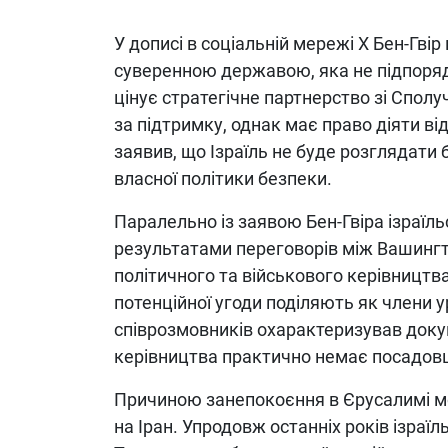
У дописі в соціальній мережі X Бен-Гві
суверенною державою, яка не підпоряд
цінує стратегічне партнерство зі Спо
за підтримку, однак має право діяти ві
заявив, що Ізраїль не буде розглядати
власної політики безпеки.
Паралельно із заявою Бен-Гвіра ізраї
результатами переговорів між Вашингт
політичного та військового керівництв
потенційної угоди поділяють як члени ур
співрозмовників охарактеризував докум
керівництва практично немає посадовці
Причиною занепокоєння в Єрусалимі м
на Іран. Упродовж останніх років ізраї