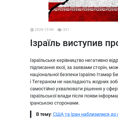
2026-15-06
321
Ізраїль виступив п
Ізраїльське керівництво негативно від
підписання якої, за заявами сторін, м
національної безпеки Ізраїлю Ітамар Б
і Тегераном не накладають жодних зобо
самостійно ухвалювати рішення у сфер
ізраїльської влади після появи інформ
іранською сторонами.
В тему
:
США та Іран наблизилися до 