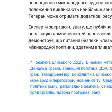
повноцінного міжнародного судноплавс
положення викликають найбільше занеп
Тегеран може отримати додаткові ресур
Експерти звертають увагу, що публічна
реалізацію домовленостей навіть після 
демонструє, що питання безпеки Близь
міжнародної політики, здатним вплива
безпека Близького Сходу
,
Біньямін Нет
Дональд Трамп
,
зовнішня політика США
,
І
Іран
,
Ітамар Бен-Гвір
,
конфлікт на Близько
міжнародні переговори
,
новини світу
,
Орму
політика Ірану
,
регіональна безпека
,
санкц
уряд Ізраїлю
,
ядерна програма Ірану