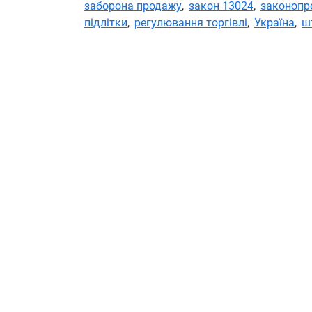
заборона продажу
,
закон 13024
,
законопр
підлітки
,
регулювання торгівлі
,
Україна
,
ш