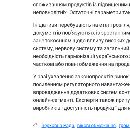
споживанням продуктів із підвищеним 
неповнолітніх. Остаточні параметри та
Ініціативи перебувають на етапі розгля
документів пов’язують їх із зростанням
занепокоєнням щодо впливу високих до
систему, нервову систему та загальни
необхідність гармонізації українськог
часткові або повні обмеження на прода
У разі ухвалення законопроєктів ринок 
посиленням регуляторного навантаженн
впровадження додаткових систем контро
онлайн-сегменті. Експерти також припу
виробників і доступність продукції для 
Верховна Рада
,
вікові обмеження
,
гром