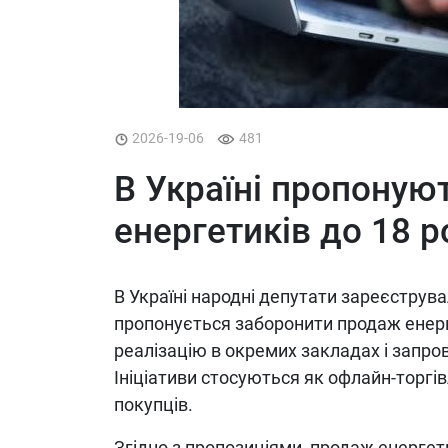
2026-19-06
481
В Україні пропоную
енергетиків до 18 р
В Україні народні депутати зареєструв
пропонується заборонити продаж енерге
реалізацію в окремих закладах і запро
Ініціативи стосуються як офлайн-торгів
покупців.
Згідно з пропозиціями, продаж енергети