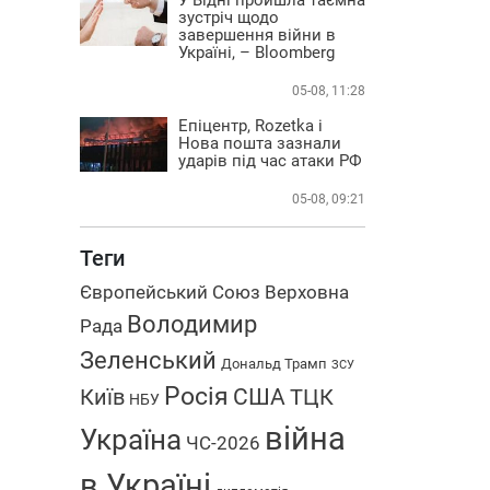
зустріч щодо
завершення війни в
Україні, – Bloomberg
05-08, 11:28
Епіцентр, Rozetka і
Нова пошта зазнали
ударів під час атаки РФ
05-08, 09:21
Теги
Європейський Союз
Верховна
Володимир
Рада
Зеленський
Дональд Трамп
ЗСУ
Росія
США
Київ
ТЦК
НБУ
війна
Україна
ЧС-2026
в Україні