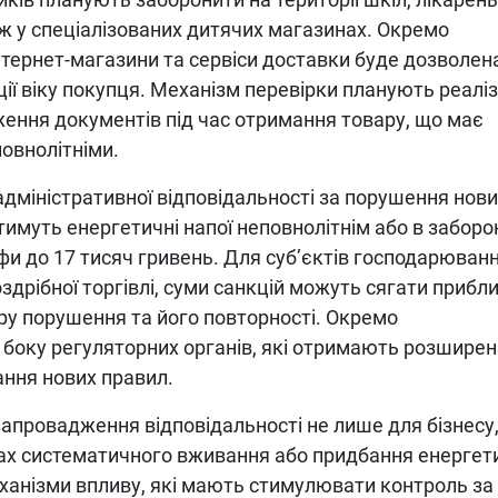
ож у спеціалізованих дитячих магазинах. Окремо
нтернет-магазини та сервіси доставки буде дозволен
ції віку покупця. Механізм перевірки планують реалі
ження документів під час отримання товару, що має
овнолітніми.
дміністративної відповідальності за порушення нов
атимуть енергетичні напої неповнолітнім або в забор
и до 17 тисяч гривень. Для суб’єктів господарюванн
рібної торгівлі, суми санкцій можуть сягати прибл
ру порушення та його повторності. Окремо
боку регуляторних органів, які отримають розширен
ння нових правил.
провадження відповідальності не лише для бізнесу,
дках систематичного вживання або придбання енергет
еханізми впливу, які мають стимулювати контроль за