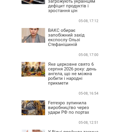
загрожують українцям
дефіцит продуктів і
зростання цін
05-08, 17:12
ВАКС обирає
запобіжний захід
експослу Ользі
Стефанішиній
05-08, 17:00
Яке церковне свято 6
серпня 2026 року: день
ангела, що не можна
робити і народні
прикмети
05-08, 16:54
Ferrexpo зупинила
виробництво через
удари РФ по портах
05-08, 12:51
У Відні пройшла таємна