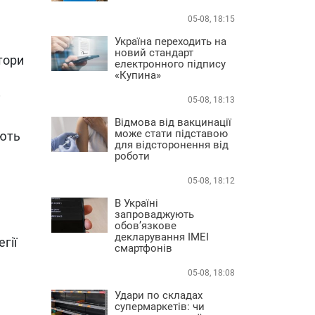
05-08, 18:15
Україна переходить на
новий стандарт
тори
електронного підпису
«Купина»
у
05-08, 18:13
Відмова від вакцинації
може стати підставою
іють
для відсторонення від
роботи
05-08, 18:12
В Україні
запроваджують
обов’язкове
декларування IMEI
гії
смартфонів
05-08, 18:08
Удари по складах
супермаркетів: чи