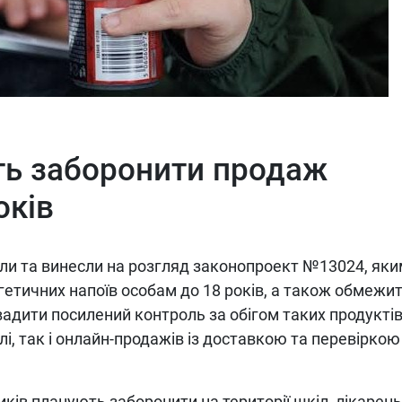
ть заборонити продаж
оків
али та винесли на розгляд законопроект №13024, як
тичних напоїв особам до 18 років, а також обмежит
вадити посилений контроль за обігом таких продуктів
лі, так і онлайн-продажів із доставкою та перевіркою
ків планують заборонити на території шкіл, лікарень