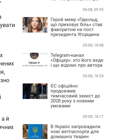
06-08, 09:55
а
Герой мему «Гарольд,
зувати
що приховує біль» став
фаворитом на пост
президента Угорщини
05-08, 19:08
их
Telegram-канал
«Офіцер»: хто його веде
онених
і що відомо про автора
я,
05-08, 18:29
изно
ЄС офіційно
продовжив
тимчасовий захист до
і
2028 року з новими
умовами
05-08, 18:17
 а й
ичних
В Україні запровадили
нові ветпаспорти для
домашніх тварин