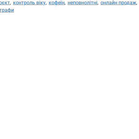
оєкт
,
контроль віку
,
кофеїн
,
неповнолітні
,
онлайн продаж
,
трафи