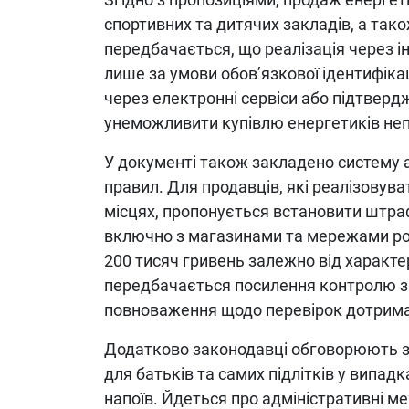
спортивних та дитячих закладів, а так
передбачається, що реалізація через і
лише за умови обов’язкової ідентифіка
через електронні сервіси або підтверд
унеможливити купівлю енергетиків неп
У документі також закладено систему а
правил. Для продавців, які реалізовув
місцях, пропонується встановити штраф
включно з магазинами та мережами розд
200 тисяч гривень залежно від характе
передбачається посилення контролю з 
повноваження щодо перевірок дотрима
Додатково законодавці обговорюють за
для батьків та самих підлітків у випа
напоїв. Йдеться про адміністративні м