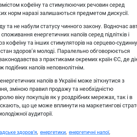
вмістом кофеїну та стимулюючих речовин серед
ких норм наразі залишаються предметом дискусії.
ду та не набули статусу чинного закону. Водночас ав
 споживання енергетичних напоїв серед підлітків і
з кофеїну та інших стимуляторів на серцево-судинн
й стан здоров’я молоді. Паралельно обговорюється
о законодавства з практиками окремих країн ЄС, де д
ж подібних напоїв неповнолітнім.
енергетичних напоїв в Україні може зіткнутися з
я, зміною правил продажу та необхідністю
лю віку покупців як у роздрібних мережах, так і в
скають, що це може вплинути на маркетингові страте
молодіжної аудиторії.
адське здоров’я
,
енергетики
,
енергетичні напої
,