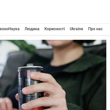
ехноНаука
Людина
Корисності
Ukraine
Про нас