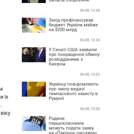
06-08, 10:28
Захід профінансував
бюджет України майже
на $200 млрд
06-08, 10:26
У Сенаті США заявили
про покращення обміну
розвідданими з
Києвом
06-08, 10:02
Українці повідомляють
им
про зміну видачі
тимчасового захисту в
и їх
Румунії
.
06-08, 10:00
 віку
Родини
першокласників
можуть подати заяву
на «Пакунок школяра»
,