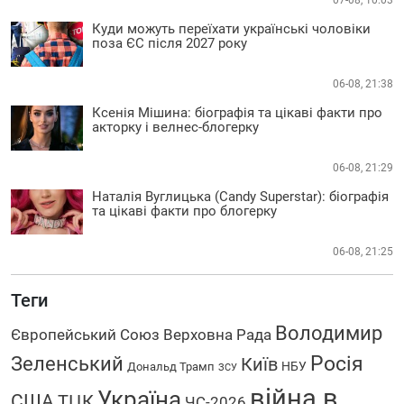
07-08, 10:03
Куди можуть переїхати українські чоловіки
поза ЄС після 2027 року
06-08, 21:38
Ксенія Мішина: біографія та цікаві факти про
акторку і велнес-блогерку
06-08, 21:29
Наталія Вуглицька (Candy Superstar): біографія
та цікаві факти про блогерку
06-08, 21:25
Теги
Володимир
Європейський Союз
Верховна Рада
Росія
Зеленський
Київ
НБУ
Дональд Трамп
ЗСУ
війна в
Україна
США
ТЦК
ЧС-2026