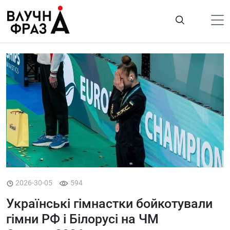
К
содержимому
Політика
Гроші
Життя
Лайфстайл
ТехноНаука
Людина
Корисності
2026-30-05
594
Ukraine
Українські гімнастки бойкотували
Про нас
гімни РФ і Білорусі на ЧМ