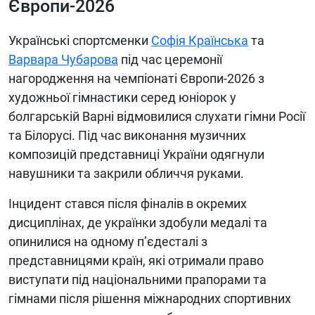
Європи-2026
Українські спортсменки
Софія Країнська
та
Варвара Чубарова
під час церемонії
нагородження на чемпіонаті Європи-2026 з
художньої гімнастики серед юніорок у
болгарській Варні відмовилися слухати гімни Росії
та Білорусі. Під час виконання музичних
композицій представниці України одягнули
навушники та закрили обличчя руками.
Інцидент стався після фіналів в окремих
дисциплінах, де українки здобули медалі та
опинилися на одному п’єдесталі з
представницями країн, які отримали право
виступати під національними прапорами та
гімнами після рішення міжнародних спортивних