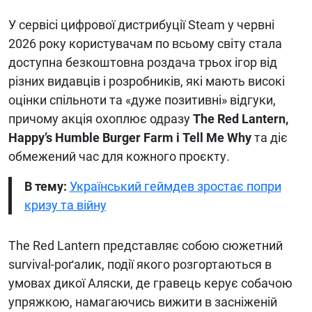
У сервісі цифрової дистрибуції Steam у червні
2026 року користувачам по всьому світу стала
доступна безкоштовна роздача трьох ігор від
різних видавців і розробників, які мають високі
оцінки спільноти та «дуже позитивні» відгуки,
причому акція охоплює одразу
The Red Lantern,
Happy’s Humble Burger Farm і Tell Me Why
та діє
обмежений час для кожного проєкту.
В тему:
Український геймдев зростає попри
кризу та війну
The Red Lantern представляє собою сюжетний
survival-роґалик, події якого розгортаються в
умовах дикої Аляски, де гравець керує собачою
упряжкою, намагаючись вижити в засніженій