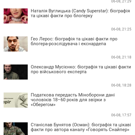
06-08, 21:29
Наталія Вуглицька (Candy Superstar): біографія
та цікаві факти про блогерку
06-08, 21:25
Гео Лерос: біографія та цікаві факти про
блогера-розслідувача і екснардепа
06-08, 21:18
Олександр Мусієнко: біографія та цікаві факти
про військового експерта
06-08, 18:28
Податкова передасть Міноборони дані
чоловіків 18–60 років для звірки з
«Оберегом»
06-08, 17:57
Станіслав Бунятов (Осман): біографія та цікаві
факти про автора каналу «Говорять Снайпер»