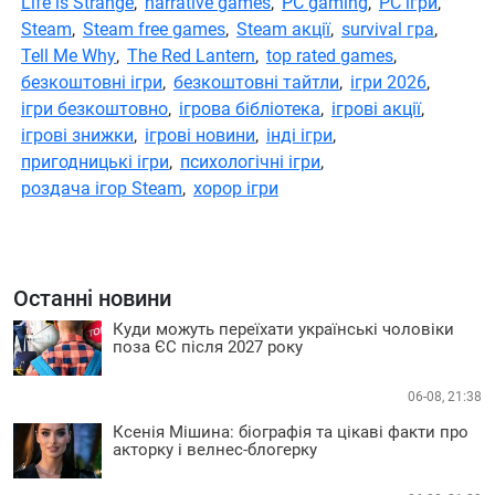
Life is Strange
,
narrative games
,
PC gaming
,
PC ігри
,
Steam
,
Steam free games
,
Steam акції
,
survival гра
,
Tell Me Why
,
The Red Lantern
,
top rated games
,
безкоштовні ігри
,
безкоштовні тайтли
,
ігри 2026
,
ігри безкоштовно
,
ігрова бібліотека
,
ігрові акції
,
ігрові знижки
,
ігрові новини
,
інді ігри
,
пригодницькі ігри
,
психологічні ігри
,
роздача ігор Steam
,
хорор ігри
Останні новини
Куди можуть переїхати українські чоловіки
поза ЄС після 2027 року
06-08, 21:38
Ксенія Мішина: біографія та цікаві факти про
акторку і велнес-блогерку