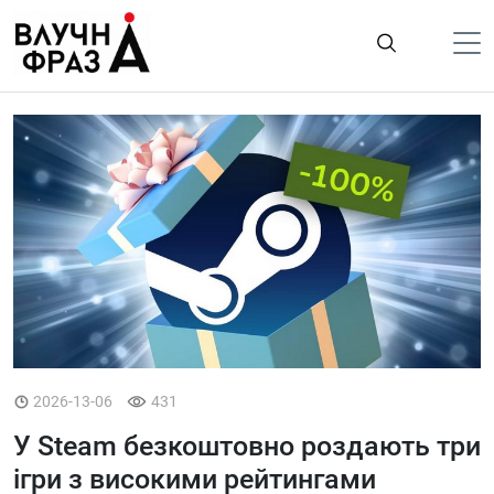
К
содержимому
Політика
Гроші
Життя
Лайфстайл
ТехноНаука
Людина
Корисності
2026-13-06
431
Ukraine
У Steam безкоштовно роздають три
Про нас
ігри з високими рейтингами