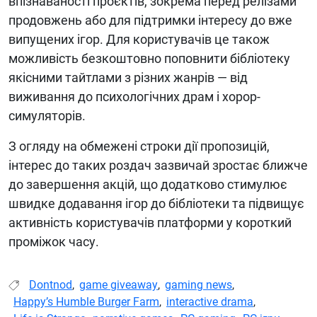
впізнаваності проєктів, зокрема перед релізами
продовжень або для підтримки інтересу до вже
випущених ігор. Для користувачів це також
можливість безкоштовно поповнити бібліотеку
якісними тайтлами з різних жанрів — від
виживання до психологічних драм і хорор-
симуляторів.
З огляду на обмежені строки дії пропозицій,
інтерес до таких роздач зазвичай зростає ближче
до завершення акцій, що додатково стимулює
швидке додавання ігор до бібліотеки та підвищує
активність користувачів платформи у короткий
проміжок часу.
Dontnod
,
game giveaway
,
gaming news
,
Happy’s Humble Burger Farm
,
interactive drama
,