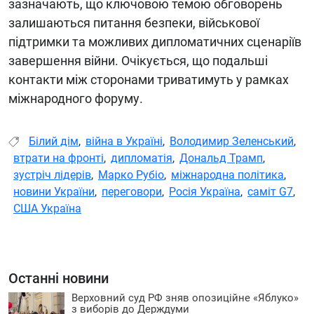
зазначають, що ключовою темою обговорень
залишаються питання безпеки, військової
підтримки та можливих дипломатичних сценаріїв
завершення війни. Очікується, що подальші
контакти між сторонами триватимуть у рамках
міжнародного форуму.
Білий дім
,
війна в Україні
,
Володимир Зеленський
,
втрати на фронті
,
дипломатія
,
Дональд Трамп
,
зустріч лідерів
,
Марко Рубіо
,
міжнародна політика
,
новини України
,
переговори
,
Росія Україна
,
саміт G7
,
США Україна
Останні новини
Верховний суд РФ зняв опозиційне «Яблуко»
з виборів до Держдуми