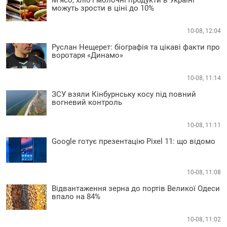
М’ясо, хліб і молочні продукти в Україні
можуть зрости в ціні до 10%
10-08, 12:04
Руслан Нещерет: біографія та цікаві факти про
воротаря «Динамо»
10-08, 11:14
ЗСУ взяли Кінбурнську косу під повний
вогневий контроль
10-08, 11:11
Google готує презентацію Pixel 11: що відомо
10-08, 11:08
Відвантаження зерна до портів Великої Одеси
впало на 84%
10-08, 11:02