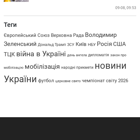
09-08, 09:53
Теги
Володимир
Європейський Союз
Верховна Рада
Росія
Зеленський
США
Київ
НБУ
Дональд Трамп
ЗСУ
війна в Україні
ТЦК
дипломатія
день ангела
закон про
новини
мобілізація
народні прикмети
мобілізацію
України
футбол
чемпіонат світу 2026
церковне свято