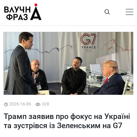
К
содержимому
Політика
Гроші
Життя
Лайфстайл
ТехноНаука
Людина
Корисності
2026-16-06
328
Ukraine
Трамп заявив про фокус на Україні
та зустрівся із Зеленським на G7
Про нас