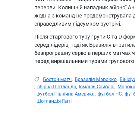
перерви. Колишній нападник збірної Анг
жодна з команд не продемонструвала до
справедливим підсумком зустрічі.
Після стартового туру групи C та D фо
серед лідерів, тоді як Бразилія втрати
безпрограшну серію в перших матчах че
перед вирішальними турами групового 
Бостон матч
,
Бразилія Марокко
,
Вінісі
,
збірна Шотландії
,
Ісмаїль Сайбарі
,
Марокк
футбол Північна Америка
,
футбол ЧС
,
футб
Шотландія Гаїті