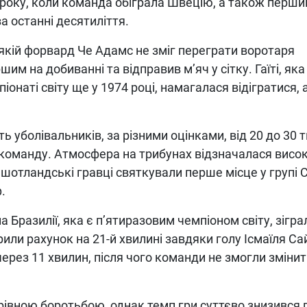
 року, коли команда обіграла Швецію, а також перш
а останні десятиліття.
 якій форвард Че Адамс не зміг переграти воротаря
им на добиванні та відправив м’яч у сітку. Гаїті, як
піонаті світу ще у 1974 році, намагалася відігратися, 
сть уболівальників, за різними оцінками, від 20 до 30 
 команду. Атмосфера на трибунах відзначалася висо
 шотландські гравці святкували перше місце у групі 
.
а Бразилії, яка є п’ятиразовим чемпіоном світу, зігра
или рахунок на 21-й хвилині завдяки голу Ісмаїля Сай
 через 11 хвилин, після чого команди не змогли зміни
івною боротьбою, однак темп гри суттєво знизився 