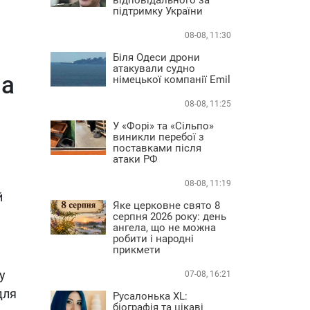
підтримку України
08-08, 11:30
Біля Одеси дрони
атакували судно
ла
німецької компанії Emil
08-08, 11:25
У «Форі» та «Сільпо»
виникли перебої з
поставками після
атаки РФ
08-08, 11:19
й
Яке церковне свято 8
серпня 2026 року: день
ангела, що не можна
робити і народні
прикмети
у
07-08, 16:21
для
Русалонька XL:
біографія та цікаві