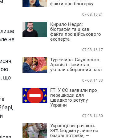
им
факти про блогерку
07-08, 15:21
Кирило Недря:
біографія та цікаві
а лише
факти про військового
але не
експерта
07-08, 15:17
Туреччина, Саудівська
тисяч
Аравія і Пакистан
кою
уклали оборонний пакт
C, що
07-08, 14:33
FT: У ЄС заявили про
перешкоди для
ла
швидкого вступу
України
барі,
ти
07-08, 14:30
Українці витрачають
84% бюджету лише на
базові потреби, —
після