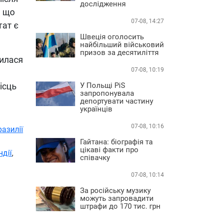
дослідження
, що
07-08, 14:27
тат є
Швеція оголосить
найбільший військовий
призов за десятиліття
пилася
07-08, 10:19
ісць
У Польщі PiS
запропонувала
депортувати частину
українців
07-08, 10:16
разилії
Гайтана: біографія та
цікаві факти про
дії
,
співачку
07-08, 10:14
За російську музику
можуть запровадити
штрафи до 170 тис. грн