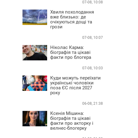
07-08, 10:08
Хвиля похолодання
вже близько: де
очікуються дощі та
грози
07-08, 10:07
Ніколас Карма:
біографія та цікаві
факти про блогера
07-08, 10:03
Куди можуть переїхати
українські чоловіки
поза ЄС після 2027
року
06-08, 21:38
Ксенія Мішина:
біографія та цікаві
факти про акторку і
велнес-блогерку