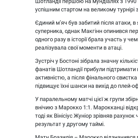
Шотландії першою на мундіалях з 1990
успішним стартом на великому турнірі з
Єдиний м’яч був забитий після атаки, в
суперника, однак Макгінн опинився перш
одного разу в історії брала участь у чем
реалізувала свої моменти в атаці.
Зустріч у Бостоні зібрала значну кількі
фанатів Шотландії прибули підтримати
активністю, а після фінального свистка
підвищує їхні шанси на вихід до плей-оф
У паралельному матчі цієї ж групи збірн
внічию з Марокко 1:1. Марокканці відкр
тоді як Вінісіус Жуніор зрівняв рахунок
результат у другому таймі.
Матч Бразилія – Марокко відзначився р