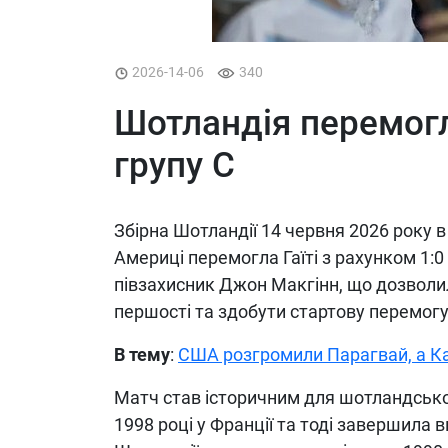
2026-14-06
340
Шотландія перемогла
групу C
Збірна Шотландії 14 червня 2026 року в 
Америці перемогла Гаїті з рахунком 1:0 
півзахисник Джон Макгінн, що дозволил
першості та здобути стартову перемогу 
В тему
:
США розгромили Парагвай, а К
Матч став історичним для шотландської 
1998 році у Франції та тоді завершила 