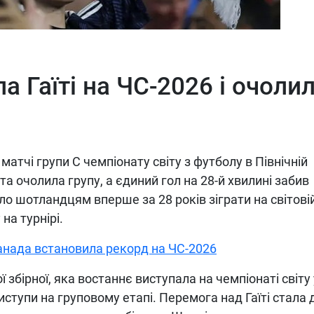
 Гаїті на ЧС-2026 і очоли
матчі групи C чемпіонату світу з футболу в Північній
та очолила групу, а єдиний гол на 28-й хвилині забив
о шотландцям вперше за 28 років зіграти на світові
на турнірі.
анада встановила рекорд на ЧС-2026
збірної, яка востаннє виступала на чемпіонаті світу 
виступи на груповому етапі. Перемога над Гаїті стала 