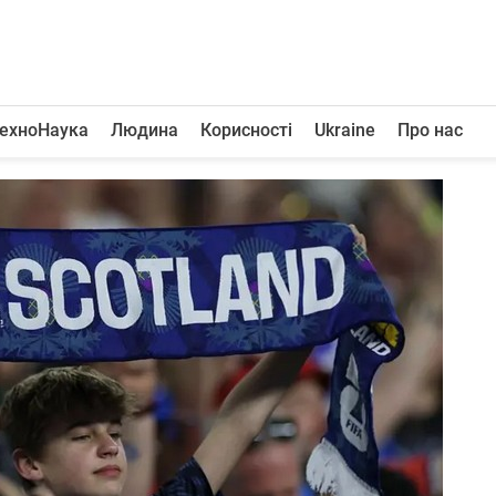
ехноНаука
Людина
Корисності
Ukraine
Про нас