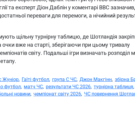
лії та експерт Діон Даблін у коментарі BBC зазначив
статньої переваги для перемоги, а нічийний резуль
рмують щільну турнірну таблицю, де Шотландія закрі
ла очки вже на старті, зберігаючи при цьому тривалу
мпіонатів світу. Подальші ігри визначать розподіл м
етапу.
ус Жуніор
,
Гаїті футбол
,
група C ЧС
,
Джон Макгінн
,
збірна Б
о футбол
,
матч ЧС
,
результати ЧС 2026
,
турнірна таблиця
,
ольні новини
,
чемпіонат світу 2026
,
ЧС повернення Шотлан