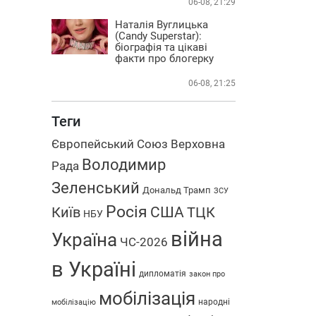
06-08, 21:29
Наталія Вуглицька
(Candy Superstar):
біографія та цікаві
факти про блогерку
06-08, 21:25
Теги
Європейський Союз
Верховна
Володимир
Рада
Зеленський
Дональд Трамп
ЗСУ
Росія
США
Київ
ТЦК
НБУ
війна
Україна
ЧС-2026
в Україні
дипломатія
закон про
мобілізація
народні
мобілізацію