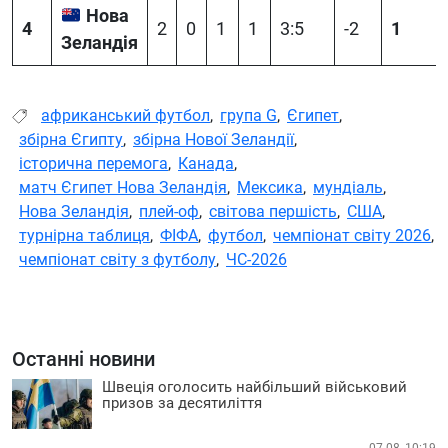
Нова
4
2
0
1
1
3:5
-2
1
Зеландія
африканський футбол
,
група G
,
Єгипет
,
збірна Єгипту
,
збірна Нової Зеландії
,
історична перемога
,
Канада
,
матч Єгипет Нова Зеландія
,
Мексика
,
мундіаль
,
Нова Зеландія
,
плей-оф
,
світова першість
,
США
,
турнірна таблиця
,
ФІФА
,
футбол
,
чемпіонат світу 2026
,
чемпіонат світу з футболу
,
ЧС-2026
Останні новини
Швеція оголосить найбільший військовий
призов за десятиліття