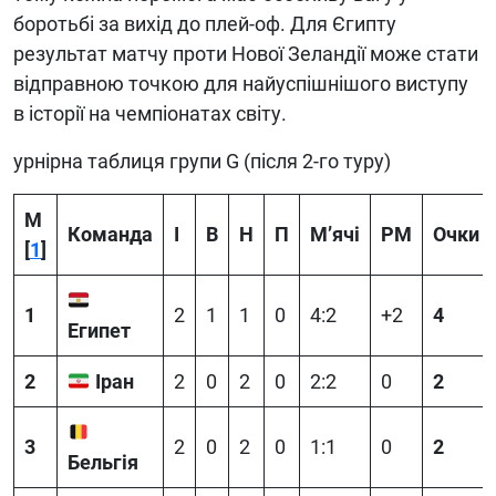
боротьбі за вихід до плей-оф. Для Єгипту
результат матчу проти Нової Зеландії може стати
відправною точкою для найуспішнішого виступу
в історії на чемпіонатах світу.
урнірна таблиця групи G (після 2-го туру)
М
Команда
І
В
Н
П
М’ячі
РМ
Очки
[
1
]
1
2
1
1
0
4:2
+2
4
Египет
2
Іран
2
0
2
0
2:2
0
2
3
2
0
2
0
1:1
0
2
Бельгія