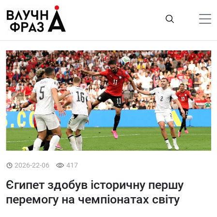
К
содержимому
Політика
Гроші
Життя
Лайфстайл
ТехноНаука
Людина
Корисності
2026-22-06
417
Ukraine
Єгипет здобув історичну першу
перемогу на чемпіонатах світу
Про нас