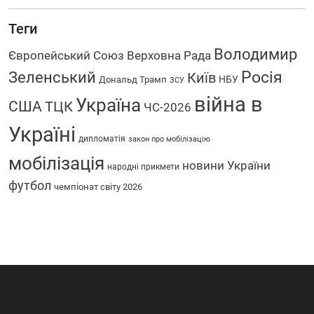
Теги
Володимир
Європейський Союз
Верховна Рада
Зеленський
Росія
Київ
НБУ
Дональд Трамп
ЗСУ
війна в
Україна
США
ТЦК
ЧС-2026
Україні
дипломатія
закон про мобілізацію
мобілізація
новини України
народні прикмети
футбол
чемпіонат світу 2026