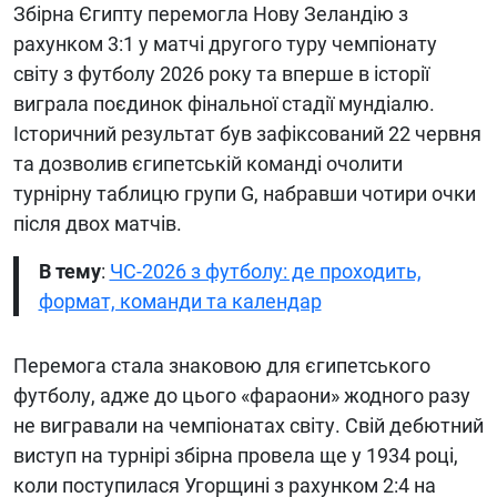
Збірна Єгипту перемогла Нову Зеландію з
рахунком 3:1 у матчі другого туру чемпіонату
світу з футболу 2026 року та вперше в історії
виграла поєдинок фінальної стадії мундіалю.
Історичний результат був зафіксований 22 червня
та дозволив єгипетській команді очолити
турнірну таблицю групи G, набравши чотири очки
після двох матчів.
В тему
:
ЧС-2026 з футболу: де проходить,
формат, команди та календар
Перемога стала знаковою для єгипетського
футболу, адже до цього «фараони» жодного разу
не вигравали на чемпіонатах світу. Свій дебютний
виступ на турнірі збірна провела ще у 1934 році,
коли поступилася Угорщині з рахунком 2:4 на