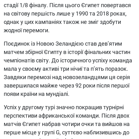
стадії 1/8 фіналу. Після цього Єгипет повертався
на світову першість лише у 1990 та 2018 роках,
однак у цих кампаніях також не зміг здобути
жодної перемоги.
Поєдинок із Новою Зеландією став дев’ятим
матчем збірної Єгипту в історії фінальних частин
чемпіонатів світу. До історичного успіху команда
мала у своєму активі три нічиї та п’ять поразок.
Завдяки перемозі над новозеландцями ця серія
завершилася майже через 92 роки після першої
появи країни на мундіалі.
Успіх у другому турі значно покращив турнірні
перспективи африканської команди. Після двох
матчів Єгипет набрав чотири очки та вийшов на
перше місце у групі G, суттєво наблизившись до