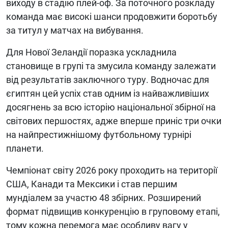
виходу в стадію плей-оф. За поточного розкладу
команда має високі шанси продовжити боротьбу
за титул у матчах на вибування.
Для Нової Зеландії поразка ускладнила
становище в групі та змусила команду залежати
від результатів заключного туру. Водночас для
єгиптян цей успіх став одним із найважливіших
досягнень за всю історію національної збірної на
світових першостях, адже вперше приніс три очки
на найпрестижнішому футбольному турнірі
планети.
Чемпіонат світу 2026 року проходить на території
США, Канади та Мексики і став першим
мундіалем за участю 48 збірних. Розширений
формат підвищив конкуренцію в груповому етапі,
тому кожна перемога має особливу вагу у