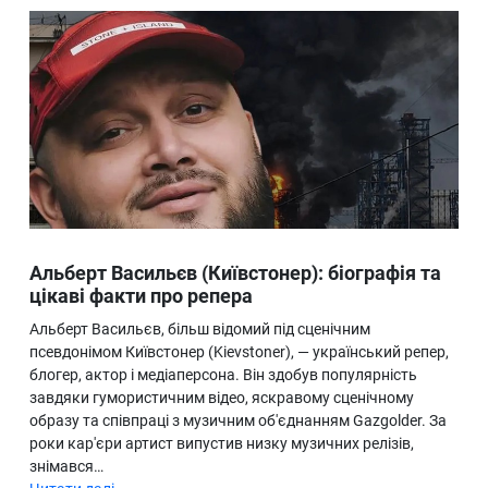
Альберт Васильєв (Київстонер): біографія та
цікаві факти про репера
Альберт Васильєв, більш відомий під сценічним
псевдонімом Київстонер (Kievstoner), — український репер,
блогер, актор і медіаперсона. Він здобув популярність
завдяки гумористичним відео, яскравому сценічному
образу та співпраці з музичним об'єднанням Gazgolder. За
роки кар'єри артист випустив низку музичних релізів,
знімався…