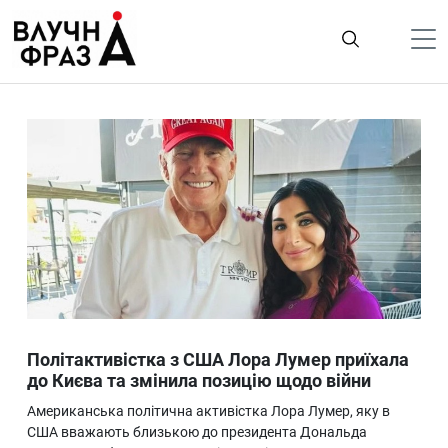
К
содержимому
Політика
Гроші
Життя
Лайфстайл
ТехноНаука
Людина
Корисності
Політактивістка з США Лора Лумер приїхала
Ukraine
до Києва та змінила позицію щодо війни
Про нас
Американська політична активістка Лора Лумер, яку в
США вважають близькою до президента Дональда