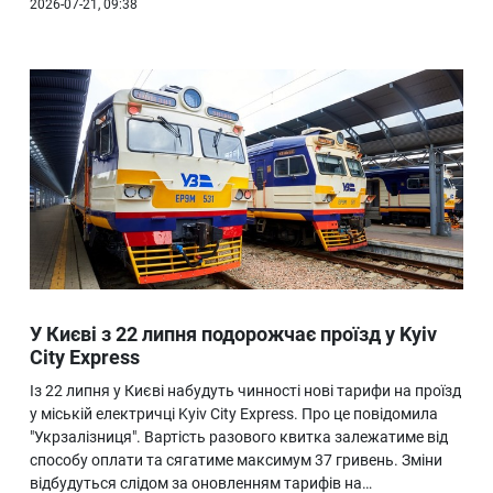
2026-07-21, 09:38
У Києві з 22 липня подорожчає проїзд у Kyiv
City Express
Із 22 липня у Києві набудуть чинності нові тарифи на проїзд
у міській електричці Kyiv City Express. Про це повідомила
"Укрзалізниця". Вартість разового квитка залежатиме від
способу оплати та сягатиме максимум 37 гривень. Зміни
відбудуться слідом за оновленням тарифів на…