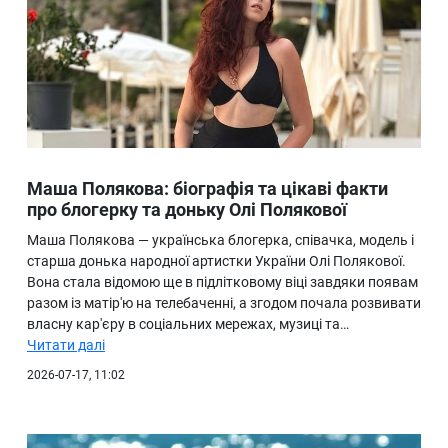
Маша Полякова: біографія та цікаві факти
про блогерку та доньку Олі Полякової
Маша Полякова — українська блогерка, співачка, модель і
старша донька народної артистки України Олі Полякової.
Вона стала відомою ще в підлітковому віці завдяки появам
разом із матір'ю на телебаченні, а згодом почала розвивати
власну кар'єру в соціальних мережах, музиці та…
Читати далі
2026-07-17, 11:02