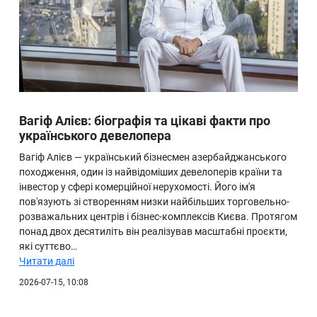
Вагіф Алієв: біографія та цікаві факти про
українського девелопера
Вагіф Алієв — український бізнесмен азербайджанського
походження, один із найвідоміших девелоперів країни та
інвестор у сфері комерційної нерухомості. Його ім'я
пов'язують зі створенням низки найбільших торговельно-
розважальних центрів і бізнес-комплексів Києва. Протягом
понад двох десятиліть він реалізував масштабні проєкти,
які суттєво…
Читати далі
2026-07-15, 10:08