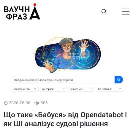
К
содержимому
Політика
Гроші
Життя
Лайфстайл
ТехноНаука
Людина
Корисності
2026-28-06
363
Ukraine
Що таке «Бабуся» від Opendatabot і
Про нас
як ШІ аналізує судові рішення