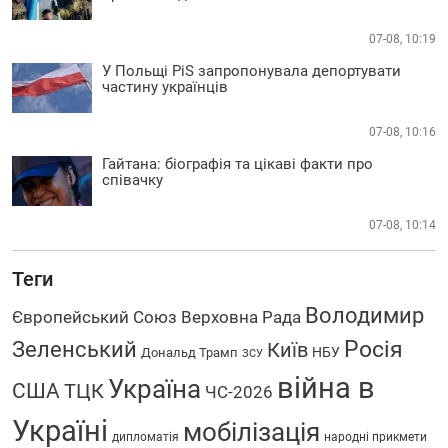
07-08, 10:19
У Польщі PiS запропонувала депортувати
частину українців
07-08, 10:16
Гайтана: біографія та цікаві факти про
співачку
07-08, 10:14
Теги
Володимир
Європейський Союз
Верховна Рада
Росія
Зеленський
Київ
НБУ
Дональд Трамп
ЗСУ
війна в
Україна
США
ТЦК
ЧС-2026
Україні
мобілізація
дипломатія
народні прикмети