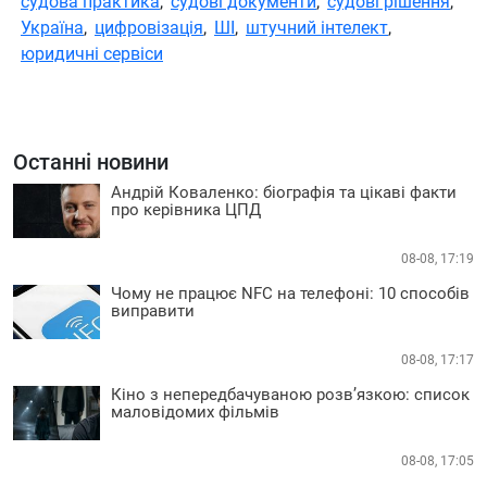
судова практика
,
судові документи
,
судові рішення
,
Україна
,
цифровізація
,
ШІ
,
штучний інтелект
,
юридичні сервіси
Останні новини
Андрій Коваленко: біографія та цікаві факти
про керівника ЦПД
08-08, 17:19
Чому не працює NFC на телефоні: 10 способів
виправити
08-08, 17:17
Кіно з непередбачуваною розв’язкою: список
маловідомих фільмів
08-08, 17:05