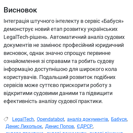
Висновок
Інтеграція штучного інтелекту в сервіс «Бабуся»
демонструє новий етап розвитку українських
LegalTech-рішень. Автоматичний аналіз судових
документів не замінює професійний юридичний
висновок, однак значно спрощує первинне
ознайомлення зі справами та робить судову
інформацію доступнішою для широкого кола
користувачів. Подальший розвиток подібних
сервісів може суттєво прискорити роботу з
відкритими судовими даними та підвищити
ефективність аналізу судової практики.
LegalTech
,
Opendatabot
,
аналіз документів
,
Бабуся
,
Денис Лихопьок
,
Денис Попов
,
ЄДРСР
,