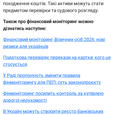
походження коштів. Такі активи можуть стати
предметом перевірки та судового розгляду.
Також про фінансовий моніторинг можно
дізнатись наступне:
Фінансовий моніторинг фізичних осіб 2026: нові
ризики для українців
Податкова перевіряє перекази на картки: кого це
стосується
У Раді пропонують змінити правила
фінмоніторингу для ПЕП: суть законопроєкту
Фінмоніторинг посилить контроль за купівлею
дорогої нерухомості
В Україні можуть створити реєстр банківських