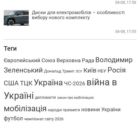
06-08, 17:56
Диски для електромобілів – особливості
вибору нового комплекту
06-08, 17:55
Теги
Володимир
Європейський Союз
Верховна Рада
Зеленський
Росія
Київ
НБУ
Дональд Трамп
ЗСУ
війна в
Україна
США
ТЦК
ЧС-2026
Україні
дипломатія
закон про мобілізацію
мобілізація
новини України
народні прикмети
футбол
чемпіонат світу 2026