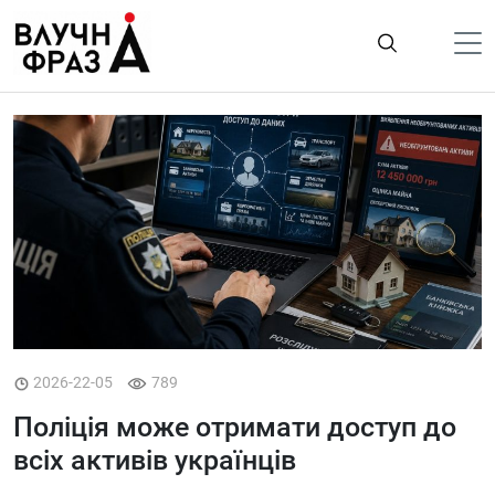
К
содержимому
Політика
Гроші
Життя
Лайфстайл
ТехноНаука
Людина
Корисності
2026-22-05
789
Ukraine
Поліція може отримати доступ до
Про нас
всіх активів українців