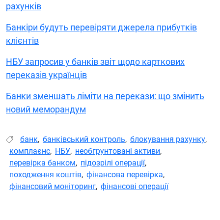
рахунків
Банкіри будуть перевіряти джерела прибутків
клієнтів
НБУ запросив у банків звіт щодо карткових
переказів українців
Банки зменшать ліміти на перекази: що змінить
новий меморандум
банк
,
банківський контроль
,
блокування рахунку
,
комплаєнс
,
НБУ
,
необгрунтовані активи
,
перевірка банком
,
підозрілі операції
,
походження коштів
,
фінансова перевірка
,
фінансовий моніторинг
,
фінансові операції