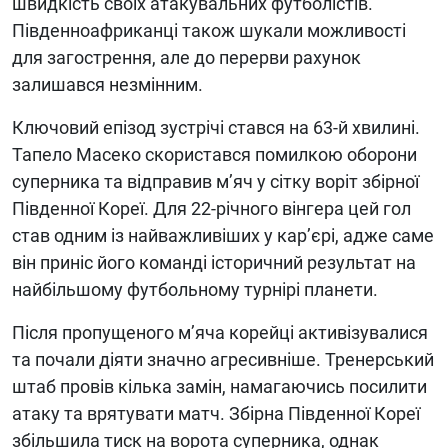
швидкість своїх атакувальних футболістів.
Південноафриканці також шукали можливості
для загострення, але до перерви рахунок
залишався незмінним.
Ключовий епізод зустрічі стався на 63-й хвилині.
Тапело Масеко скористався помилкою оборони
суперника та відправив м’яч у сітку воріт збірної
Південної Кореї. Для 22-річного вінгера цей гол
став одним із найважливіших у кар’єрі, адже саме
він приніс його команді історичний результат на
найбільшому футбольному турнірі планети.
Після пропущеного м’яча корейці активізувалися
та почали діяти значно агресивніше. Тренерський
штаб провів кілька замін, намагаючись посилити
атаку та врятувати матч. Збірна Південної Кореї
збільшила тиск на ворота суперника, однак