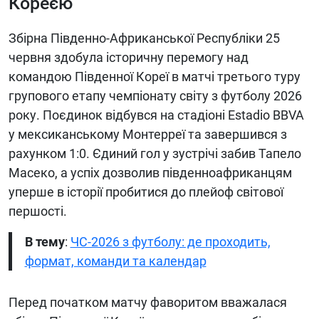
Кореєю
Збірна Південно-Африканської Республіки 25
червня здобула історичну перемогу над
командою Південної Кореї в матчі третього туру
групового етапу чемпіонату світу з футболу 2026
року. Поєдинок відбувся на стадіоні Estadio BBVA
у мексиканському Монтерреї та завершився з
рахунком 1:0. Єдиний гол у зустрічі забив Тапело
Масеко, а успіх дозволив південноафриканцям
уперше в історії пробитися до плейоф світової
першості.
В тему
:
ЧС-2026 з футболу: де проходить,
формат, команди та календар
Перед початком матчу фаворитом вважалася