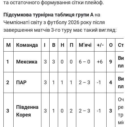
та остаточного формування сітки плейоф.
Підсумкова турнірна таблиця групи A
на
Чемпіонаті світу з футболу 2026 року після
завершення матчів 3-го туру має такий вигляд:
М
Команда
І
В
Н
П
М’ячі
+/-
О
Ста
Вих
1
Мексика
3
3
0
0
6 – 0
+6
9
пле
Вих
2
ПАР
3
1
1
1
2 – 3
-1
4
пле
Очі
Південна
рей
3
3
1
0
2
2 – 3
-1
3
Корея
тре
міс