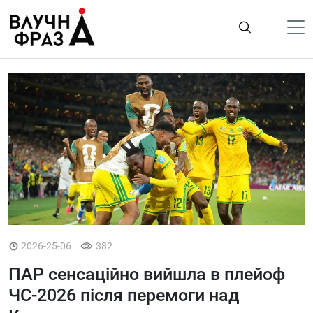
К
содержимому
Політика
Гроші
Життя
Лайфстайл
ТехноНаука
Людина
Корисності
2026-25-06
382
Ukraine
ПАР сенсаційно вийшла в плейоф
Про нас
ЧС-2026 після перемоги над