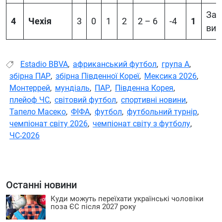
Зав
4
Чехія
3
0
1
2
2 – 6
-4
1
вис
Estadio BBVA
,
африканський футбол
,
група А
,
збірна ПАР
,
збірна Південної Кореї
,
Мексика 2026
,
Монтеррей
,
мундіаль
,
ПАР
,
Південна Корея
,
плейоф ЧС
,
світовий футбол
,
спортивні новини
,
Тапело Масеко
,
ФІФА
,
футбол
,
футбольний турнір
,
чемпіонат світу 2026
,
чемпіонат світу з футболу
,
ЧС-2026
Останні новини
Куди можуть переїхати українські чоловіки
поза ЄС після 2027 року