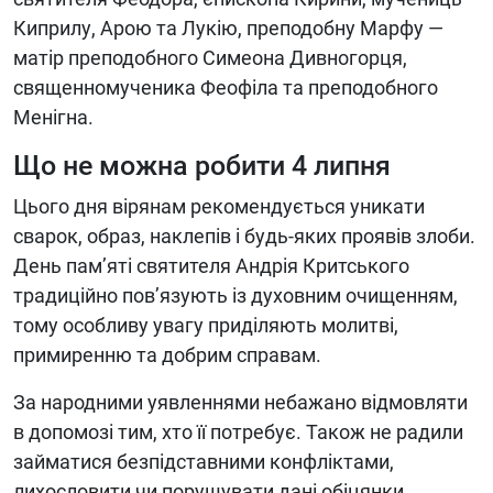
Киприлу, Арою та Лукію, преподобну Марфу —
матір преподобного Симеона Дивногорця,
священномученика Феофіла та преподобного
Менігна.
Що не можна робити 4 липня
Цього дня вірянам рекомендується уникати
сварок, образ, наклепів і будь-яких проявів злоби.
День пам’яті святителя Андрія Критського
традиційно пов’язують із духовним очищенням,
тому особливу увагу приділяють молитві,
примиренню та добрим справам.
За народними уявленнями небажано відмовляти
в допомозі тим, хто її потребує. Також не радили
займатися безпідставними конфліктами,
лихословити чи порушувати дані обіцянки.