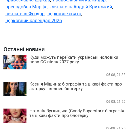
преподобна Марфа
,
святитель Андрій Критський
,
святитель Феодор
,
церковне свято
,
церковний календар 2026
Останні новини
Куди можуть переїхати українські чоловіки
поза ЄС після 2027 року
06-08, 21:38
Ксенія Мішина: біографія та цікаві факти про
акторку і велнес-блогерку
06-08, 21:29
Наталія Вуглицька (Candy Superstar): біографія
та цікаві факти про блогерку
06-08, 21:25