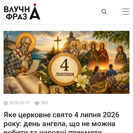
К
содержимому
Політика
Гроші
Життя
Лайфстайл
ТехноНаука
Людина
Корисності
2026-03-07
300
Ukraine
Яке церковне свято 4 липня 2026
Про нас
року: день ангела, що не можна
робити та народні прикмети