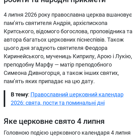
4 липня 2026 року православна церква вшановує
пам’ять святителя Андрія, архієпископа
Критського, відомого богослова, проповідника та
автора багатьох церковних піснеспівів. Також
цього дня згадують святителя Феодора
Киринейського, мучениць Киприлу, Арою і Лукію,
преподобну Марфу — матір преподобного
Симеона Дивногорця, а також інших святих,
пам’ять яких припадає на цю дату.
В тему
:
Православний церковний календар
2026: свята, пости та поминальні дні
Яке церковне свято 4 липня
Головною подією церковного календаря 4 липня