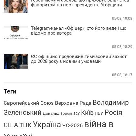
фаворитом на пост президента Угорщини
05-08, 19:08
Telegram-канал «Офіцер»: хто його веде і що
відомо про автора
05-08, 18:29
ЄС офіційно продовжив тимчасовий захист
до 2028 року з новими умовами
05-08, 18:17
Теги
Володимир
Європейський Союз
Верховна Рада
Зеленський
Росія
Київ
НБУ
Дональд Трамп
ЗСУ
війна в
Україна
США
ТЦК
ЧС-2026