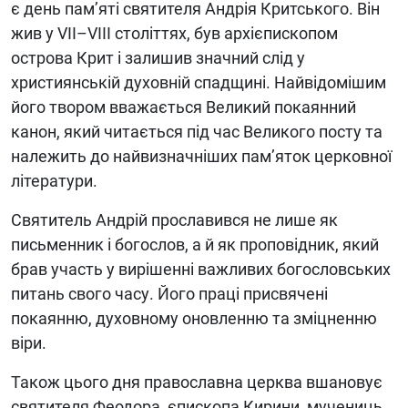
є день пам’яті святителя Андрія Критського. Він
жив у VII–VIII століттях, був архієпископом
острова Крит і залишив значний слід у
християнській духовній спадщині. Найвідомішим
його твором вважається Великий покаянний
канон, який читається під час Великого посту та
належить до найвизначніших пам’яток церковної
літератури.
Святитель Андрій прославився не лише як
письменник і богослов, а й як проповідник, який
брав участь у вирішенні важливих богословських
питань свого часу. Його праці присвячені
покаянню, духовному оновленню та зміцненню
віри.
Також цього дня православна церква вшановує
святителя Феодора, єпископа Кирини, мучениць