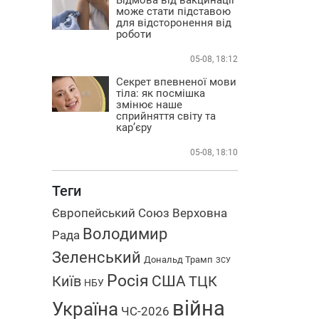
може стати підставою
для відсторонення від
роботи
05-08, 18:12
Секрет впевненої мови
тіла: як посмішка
змінює наше
сприйняття світу та
кар’єру
05-08, 18:10
Теги
Європейський Союз
Верховна
Володимир
Рада
Зеленський
Дональд Трамп
ЗСУ
Росія
США
Київ
ТЦК
НБУ
війна
Україна
ЧС-2026