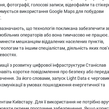
, фотографії, голосові записи, відеофайли та стікер
дтримується використання Google Maps для побудови
.
 зазначають, що технологія покликана забезпечити з
 мобільних операторів або вона тимчасово не працює.
ринести мешканцям віддалених населених пунктів,
еологам та іншим спеціалістам, діяльність яких пов
евостях.
ації з розвитку цифрової інфраструктури Станіслав
 навіть коротке повідомлення про безпеку або перед
ення. За його словами, запуск Light Data є чергови
комунікації в умовах пошкодження енергетичної та
там Київстару. Для її використання не потрібно вру
ювати окреме програмне забезпечення. Якщо корис