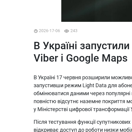
2026-17-06
243
В Україні запустили
Viber і Google Maps
В Україні 17 червня розширили можливості
запустивши режим Light Data для абоне
обмінюватися даними через популярні м
повністю відсутнє наземне покриття м
у Міністерстві цифрової трансформації 
Після тестування функції супутникови
відкриває доступ до роботи низки мобі