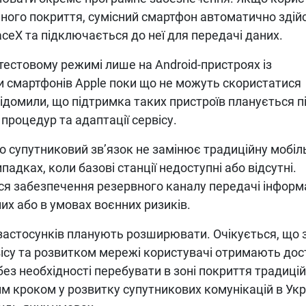
много покриття, сумісний смартфон автоматично зді
aceX та підключається до неї для передачі даних.
тестовому режимі лише на Android-пристроях із
и смартфонів Apple поки що не можуть скористатися
ідомили, що підтримка таких пристроїв планується п
процедур та адаптації сервісу.
 супутниковий зв’язок не замінює традиційну мобіл
падках, коли базові станції недоступні або відсутні.
я забезпечення резервного каналу передачі інформа
лих або в умовах воєнних ризиків.
застосунків планують розширювати. Очікується, що з
вісу та розвитком мережі користувачі отримають дос
 без необхідності перебувати в зоні покриття традиці
 кроком у розвитку супутникових комунікацій в Укр