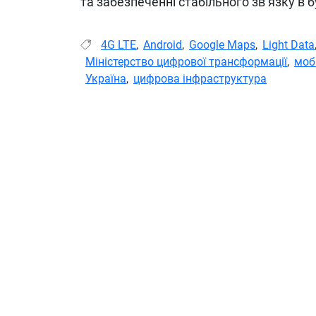
та забезпеченні стабільного зв’язку в 
4G LTE
,
Android
,
Google Maps
,
Light Data
Міністерство цифрової трансформації
,
моб
Україна
,
цифрова інфраструктура