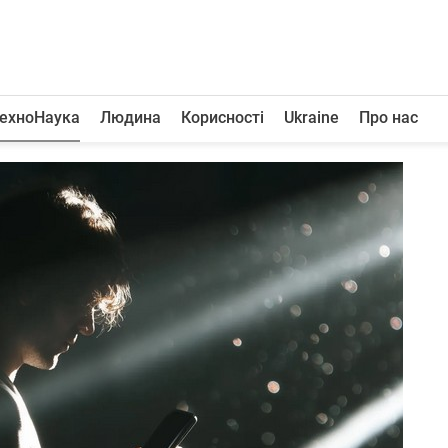
ехноНаука
Людина
Корисності
Ukraine
Про нас