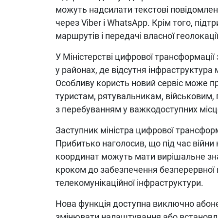
можуть надсилати текстові повідомлення
через Viber і WhatsApp. Крім того, пі
маршрутів і передачі власної геолокації
У Міністерстві цифрової трансформації
у районах, де відсутня інфраструктура
Особливу користь новий сервіс може п
туристам, рятувальникам, військовим, г
з перебуванням у важкодоступних місц
Заступник міністра цифрової трансформ
Прибитько наголосив, що під час війни
координат можуть мати вирішальне знач
кроком до забезпечення безперервної 
телекомунікаційної інфраструктури.
Нова функція доступна виключно абонен
змінювати налаштування або встановл