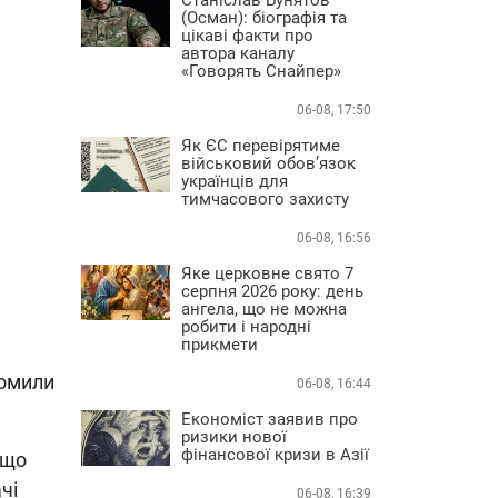
(Осман): біографія та
цікаві факти про
автора каналу
«Говорять Снайпер»
06-08, 17:50
Як ЄС перевірятиме
військовий обов’язок
українців для
тимчасового захисту
06-08, 16:56
Яке церковне свято 7
серпня 2026 року: день
ангела, що не можна
робити і народні
прикмети
домили
06-08, 16:44
Економіст заявив про
ризики нової
фінансової кризи в Азії
 що
чі
06-08, 16:39