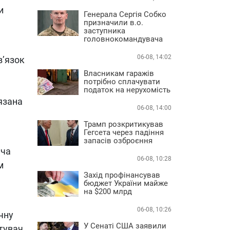
и
Генерала Сергія Собко
призначили в.о.
заступника
головнокомандувача
06-08, 14:02
в’язок
Власникам гаражів
потрібно сплачувати
податок на нерухомість
’язана
06-08, 14:00
Трамп розкритикував
Гегсета через падіння
запасів озброєння
ача
06-08, 10:28
м
Захід профінансував
бюджет України майже
на $200 млрд
06-08, 10:26
чну
У Сенаті США заявили
тувач