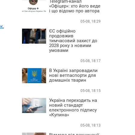
Telegram-канал
«Офіцер»: хто його веде
і що відомо про автора
05-08, 18:29
ок
,
ЄС офіційно
продовжив
тимчасовий захист до
2028 року з новими
умовами
05-08, 18:17
В Україні запровадили
нові ветпаспорти для
домашніх тварин
05-08, 18:15
Україна переходить на
новий стандарт
електронного підпису
«Купина»
05-08, 18:13
Відмова від вакцинації