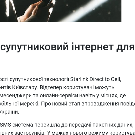
 супутниковий інтернет для
 супутникової технології Starlink Direct to Cell,
нтів Київстару. Відтепер користувачі можуть
есенджери та онлайн-сервіси навіть у місцях, де
обільної мережі. Про новий етап впровадження пові
України.
х SMS система перейшла до передачі пакетних даних,
льних застосунків. У межах нового режиму користува