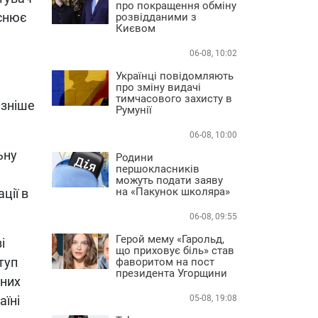
про покращення обміну
йснює
розвідданими з
Києвом
06-08, 10:02
Українці повідомляють
про зміну видачі
тимчасового захисту в
ізніше
Румунії
06-08, 10:00
ьну
Родини
першокласників
можуть подати заяву
на «Пакунок школяра»
ції в
06-08, 09:55
Герой мему «Гарольд,
і
що приховує біль» став
туп
фаворитом на пост
президента Угорщини
йних
аїні
05-08, 19:08