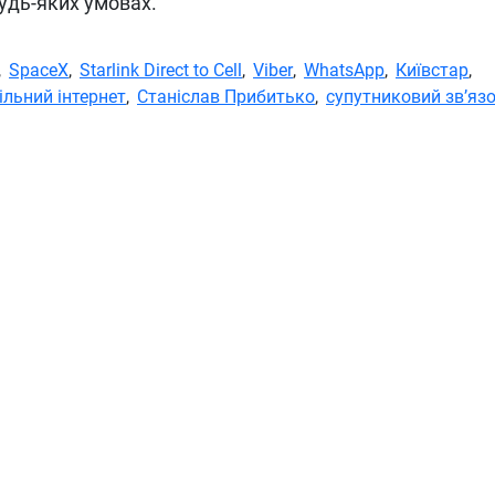
будь-яких умовах.
,
SpaceX
,
Starlink Direct to Cell
,
Viber
,
WhatsApp
,
Київстар
,
ільний інтернет
,
Станіслав Прибитько
,
супутниковий зв’яз