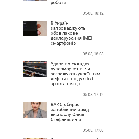
роботи
05-08, 18:12
В Україні
запроваджують
обов’язкове
декларування IMEI
смартфонів
05-08, 18:08
Удари по складах
супермаркетів: чи
загрожують українцям
дефіцит продуктів і
зростання цін
05-08, 17:12
ВАКС обирає
запобіжний захід
експослу Ользі
Стефанішиній
05-08, 17:00