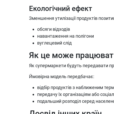
Екологічний ефект
Зменшення утилізації продуктів позити
обсяги відходів
навантаження на полігони
вуглецевий слід
Як це може працюват
Як супермаркети будуть передавати п
Ймовірна модель передбачає:
відбір продуктів з наближеним тер
передачу їх організаціям або соці
подальший розподіл серед населен
Досвід інших країн