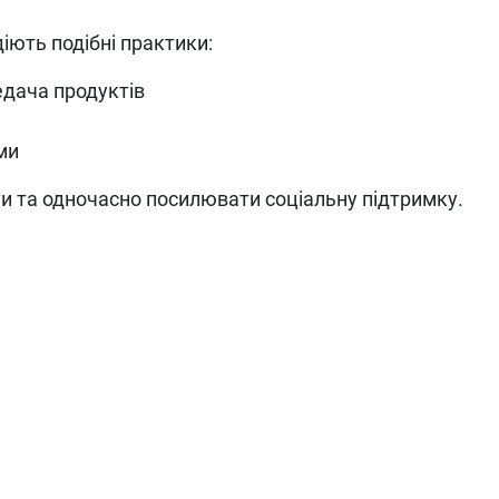
іють подібні практики:
едача продуктів
ми
и та одночасно посилювати соціальну підтримку.