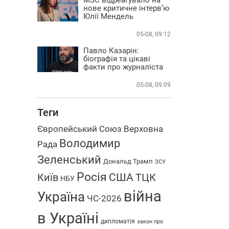
нове критичне інтерв’ю
Юлії Мендель
05-08, 09:12
Павло Казарін:
біографія та цікаві
факти про журналіста
05-08, 09:09
Теги
Європейський Союз
Верховна
Володимир
Рада
Зеленський
Дональд Трамп
ЗСУ
Росія
США
Київ
ТЦК
НБУ
війна
Україна
ЧС-2026
в Україні
дипломатія
закон про