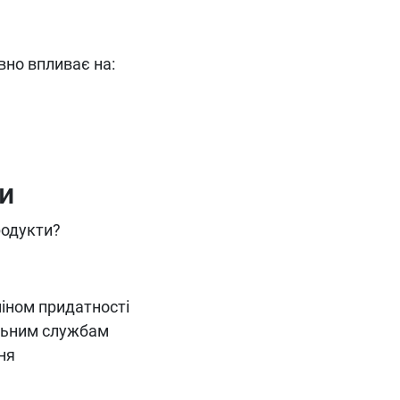
вно впливає на:
и
родукти?
міном придатності
альним службам
ня