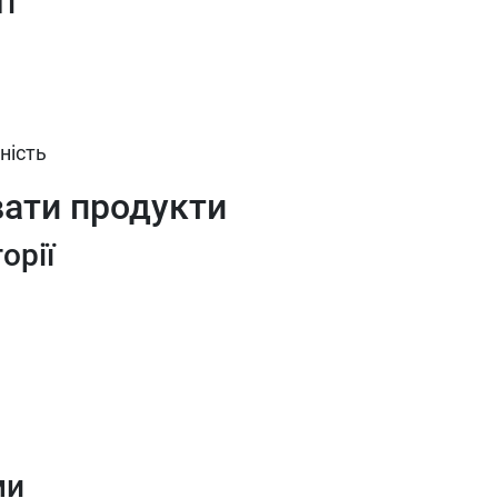
і
ність
ати продукти
орії
ми