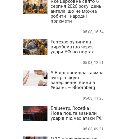
Яке церковне свято 6
серпня 2026 року: день
ангела, що не можна
робити і народні
прикмети
05-08, 16:54
Ferrexpo зупинила
виробництво через
удари РФ по портах
05-08, 12:51
У Відні пройшла таємна
зустріч щодо
завершення війни в
Україні, – Bloomberg
05-08, 11:28
Епіцентр, Rozetka і
Нова пошта зазнали
ударів під час атаки РФ
05-08, 09:21
МЗС відреагувало на