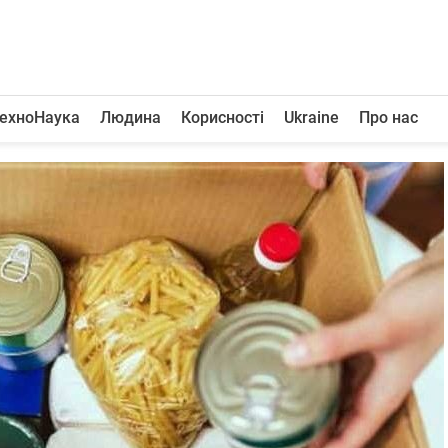
ехноНаука
Людина
Корисності
Ukraine
Про нас