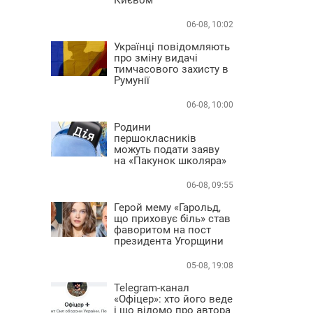
06-08, 10:02
Українці повідомляють
про зміну видачі
тимчасового захисту в
Румунії
06-08, 10:00
Родини
першокласників
можуть подати заяву
на «Пакунок школяра»
06-08, 09:55
Герой мему «Гарольд,
що приховує біль» став
фаворитом на пост
президента Угорщини
05-08, 19:08
Telegram-канал
«Офіцер»: хто його веде
і що відомо про автора