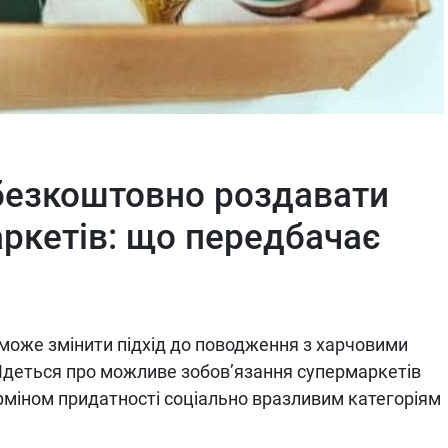
безкоштовно роздавати
аркетів: що передбачає
а може змінити підхід до поводження з харчовими
Йдеться про можливе зобов’язання супермаркетів
міном придатності соціально вразливим категоріям