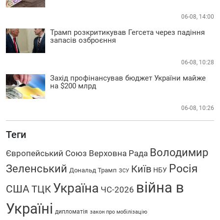
06-08, 14:00
Трамп розкритикував Гегсета через падіння
запасів озброєння
06-08, 10:28
Захід профінансував бюджет України майже
на $200 млрд
06-08, 10:26
Теги
Володимир
Європейський Союз
Верховна Рада
Зеленський
Росія
Київ
НБУ
Дональд Трамп
ЗСУ
війна в
Україна
США
ТЦК
ЧС-2026
Україні
дипломатія
закон про мобілізацію