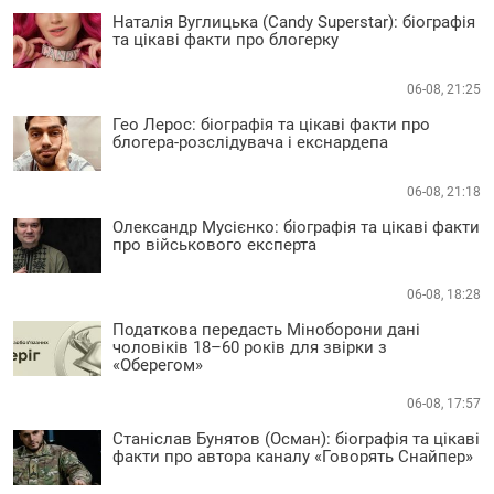
Наталія Вуглицька (Candy Superstar): біографія
та цікаві факти про блогерку
06-08, 21:25
Гео Лерос: біографія та цікаві факти про
блогера-розслідувача і екснардепа
06-08, 21:18
Олександр Мусієнко: біографія та цікаві факти
про військового експерта
06-08, 18:28
Податкова передасть Міноборони дані
чоловіків 18–60 років для звірки з
«Оберегом»
06-08, 17:57
Станіслав Бунятов (Осман): біографія та цікаві
факти про автора каналу «Говорять Снайпер»