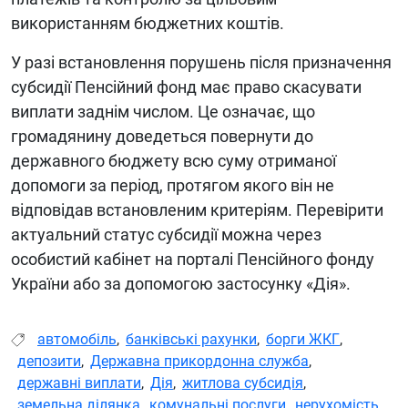
використанням бюджетних коштів.
У разі встановлення порушень після призначення
субсидії Пенсійний фонд має право скасувати
виплати заднім числом. Це означає, що
громадянину доведеться повернути до
державного бюджету всю суму отриманої
допомоги за період, протягом якого він не
відповідав встановленим критеріям. Перевірити
актуальний статус субсидії можна через
особистий кабінет на порталі Пенсійного фонду
України або за допомогою застосунку «Дія».
автомобіль
,
банківські рахунки
,
борги ЖКГ
,
депозити
,
Державна прикордонна служба
,
державні виплати
,
Дія
,
житлова субсидія
,
земельна ділянка
,
комунальні послуги
,
нерухомість
,