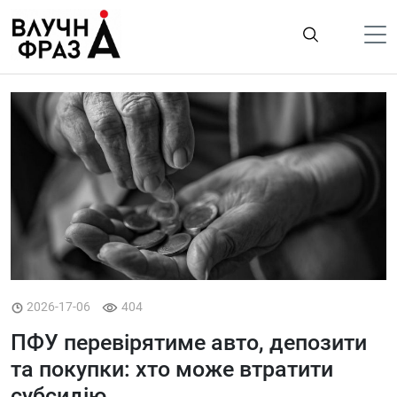
К
содержимому
Політика
Гроші
Життя
Лайфстайл
ТехноНаука
Людина
Корисності
2026-17-06
404
Ukraine
ПФУ перевірятиме авто, депозити
Про нас
та покупки: хто може втратити
субсидію