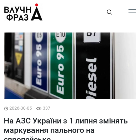
К
содержимому
Політика
Гроші
Життя
Лайфстайл
ТехноНаука
Людина
Корисності
2026-30-05
337
Ukraine
На АЗС України з 1 липня змінять
Про нас
маркування пального на
європейське