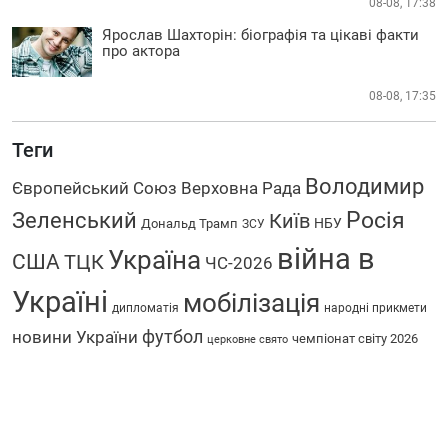
08-08, 17:38
Ярослав Шахторін: біографія та цікаві факти
про актора
08-08, 17:35
Теги
Володимир
Європейський Союз
Верховна Рада
Росія
Зеленський
Київ
НБУ
Дональд Трамп
ЗСУ
війна в
Україна
США
ТЦК
ЧС-2026
Україні
мобілізація
дипломатія
народні прикмети
футбол
новини України
чемпіонат світу 2026
церковне свято