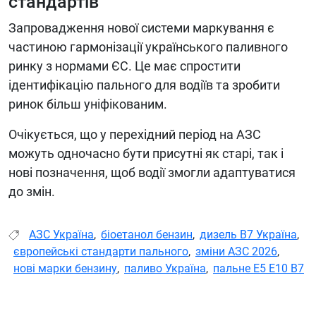
стандартів
Запровадження нової системи маркування є
частиною гармонізації українського паливного
ринку з нормами ЄС. Це має спростити
ідентифікацію пального для водіїв та зробити
ринок більш уніфікованим.
Очікується, що у перехідний період на АЗС
можуть одночасно бути присутні як старі, так і
нові позначення, щоб водії змогли адаптуватися
до змін.
АЗС Україна
,
біоетанол бензин
,
дизель B7 Україна
,
європейські стандарти пального
,
зміни АЗС 2026
,
нові марки бензину
,
паливо Україна
,
пальне E5 E10 B7