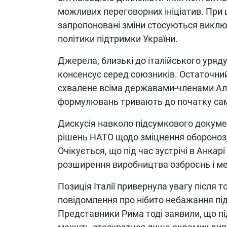
можливих переговорних ініціатив. При
запропоновані зміни стосуються виклю
політики підтримки України.
Джерела, близькі до італійського уряд
консенсус серед союзників. Остаточний
схвалене всіма державами-членами Ал
формулювань тривають до початку сам
Дискусія навколо підсумкового докуме
рішень НАТО щодо зміцнення оборонозд
Очікується, що під час зустрічі в Анкар
розширення виробництва озброєнь і ме
Позиція Італії привернула увагу після т
повідомлення про нібито небажання пі
Представники Рима тоді заявили, що п