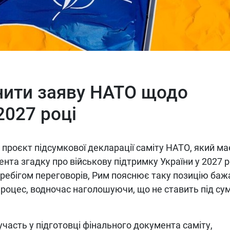
інити заяву НАТО щодо
2027 році
 проєкт підсумкової декларації саміту НАТО, який ма
ента згадку про військову підтримку України у 2027 р
еребігом переговорів, Рим пояснює таку позицію ба
роцес, водночас наголошуючи, що не ставить під сум
участь у підготовці фінального документа саміту,