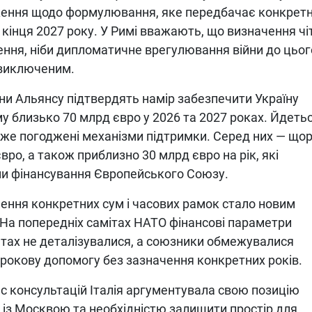
еження щодо формулювання, яке передбачає конкрет
 кінця 2027 року. У Римі вважають, що визначення чі
ення, ніби дипломатичне врегулювання війни до цьог
 виключеним.
ни Альянсу підтвердять намір забезпечити Україну
 близько 70 млрд євро у 2026 та 2027 роках. Йдеть
 вже погоджені механізми підтримки. Серед них — щор
вро, а також приблизно 30 млрд євро на рік, які
ми фінансування Європейського Союзу.
ння конкретних сум і часових рамок стало новим
 На попередніх самітах НАТО фінансові параметри
нтах не деталізувалися, а союзники обмежувалися
рокову допомогу без зазначення конкретних років.
ас консультацій Італія аргументувала свою позицію
 із Москвою та необхідністю залишити простір для