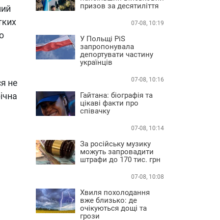
призов за десятиліття
ний
тких
07-08, 10:19
о
У Польщі PiS
запропонувала
депортувати частину
українців
07-08, 10:16
ся не
ічна
Гайтана: біографія та
цікаві факти про
співачку
07-08, 10:14
За російську музику
можуть запровадити
штрафи до 170 тис. грн
07-08, 10:08
Хвиля похолодання
вже близько: де
очікуються дощі та
грози