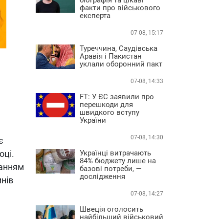
факти про військового
експерта
07-08, 15:17
Туреччина, Саудівська
Аравія і Пакистан
уклали оборонний пакт
07-08, 14:33
FT: У ЄС заявили про
перешкоди для
швидкого вступу
України
07-08, 14:30
є
оці.
Українці витрачають
84% бюджету лише на
жанням
базові потреби, —
дослідження
нів
07-08, 14:27
Швеція оголосить
найбільший військовий