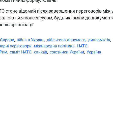
пломатичних формулювань.
ТО стане відомий після завершення переговорів між 
хвалюються консенсусом, будь-які зміни до документ
нів організації.
 Європи
,
війна в Україні
,
військова допомога
,
дипломатія
,
мирні переговори
,
міжнародна політика
,
НАТО
,
Рим
,
саміт НАТО
,
санкції
,
союзники України
,
Україна