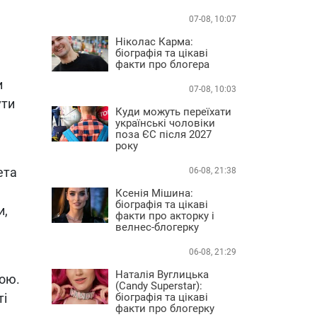
07-08, 10:07
Ніколас Карма:
біографія та цікаві
факти про блогера
и
07-08, 10:03
ути
Куди можуть переїхати
українські чоловіки
поза ЄС після 2027
року
ета
06-08, 21:38
Ксенія Мішина:
біографія та цікаві
и,
факти про акторку і
велнес-блогерку
06-08, 21:29
Наталія Вуглицька
ною.
(Candy Superstar):
ті
біографія та цікаві
факти про блогерку