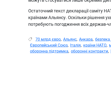
можуть стосуватися лише окремих ди
Остаточний текст декларації саміту НА
країнами Альянсу. Оскільки рішення у
потребують погодження всіх держав-чле
70 млрд євро
,
Альянс
,
Анкара
,
безпека
Європейський Союз
,
Італія
,
країни НАТО
,
оборонна підтримка
,
оборонні контракти
,