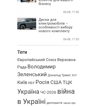
бізнесу
06-08, 17:56
Диски для
електромобілів –
особливості вибору
нового комплекту
06-08, 17:55
Теги
Європейський Союз
Верховна
Володимир
Рада
Зеленський
Дональд Трамп
ЗСУ
Росія
США
Київ
ТЦК
НБУ
війна
Україна
ЧС-2026
в Україні
дипломатія
закон про