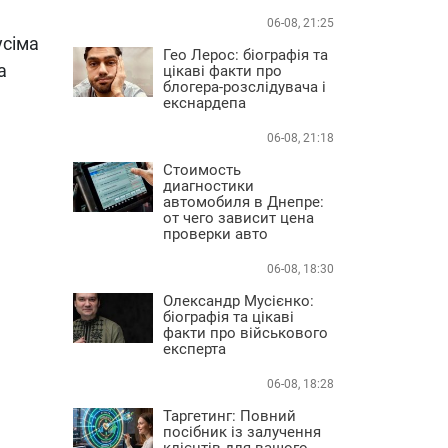
06-08, 21:25
усіма
Гео Лерос: біографія та
а
цікаві факти про
блогера-розслідувача і
екснардепа
06-08, 21:18
Стоимость
диагностики
автомобиля в Днепре:
от чего зависит цена
проверки авто
06-08, 18:30
Олександр Мусієнко:
біографія та цікаві
факти про військового
експерта
06-08, 18:28
Таргетинг: Повний
посібник із залучення
клієнтів для вашого