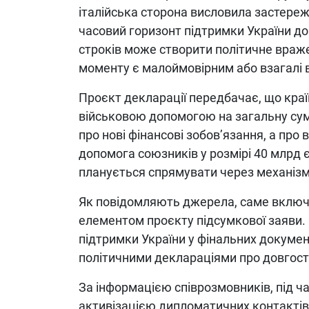
італійська сторона висловила застер
часовий горизонт підтримки України до
строків може створити політичне враж
моменту є малоймовірним або взагалі
Проєкт декларації передбачає, що краї
військовою допомогою на загальну суму
про нові фінансові зобов’язання, а про
допомога союзників у розмірі 40 млрд є
планується спрямувати через механіз
Як повідомляють джерела, саме включе
елементом проєкту підсумкової заяви.
підтримки України у фінальних докуме
політичними деклараціями про довгост
За інформацією співрозмовників, під ч
активізацією дипломатичних контактів