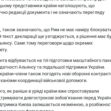
 цьому представники країни наголошують, що
чно редакції документа і не означають перегляду
у, також зазначають, що Рим не має наміру блокуват
 текст декларації ще узгоджується, а рішення має б
ьянсу. Саме тому переговори щодо окремих
іту.
нта відбувається на тлі підготовки масштабного пак
атності Альянсу та подальшої підтримки України.
і країни-члени також погодять нові оборонні контракт
ханізми координації військової допомоги.
ого, як раніше в уряді країни вже спростовували
дтримувати довгострокові зобов’язання перед Украї
ідтримка Києва залишається незмінною, а розбіжнос