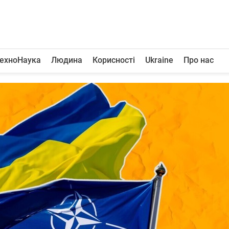
ехноНаука
Людина
Корисності
Ukraine
Про нас