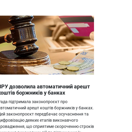
ВРУ дозволила автоматичний арешт
коштів боржників у банках
Рада підтримала законопроєкт про
автоматичний арешт коштів боржників у банках.
Цей законопроєкт передбачає осучаснення та
цифровізацію деяких етапів виконавчого
провадження, що сприятиме скороченню строків