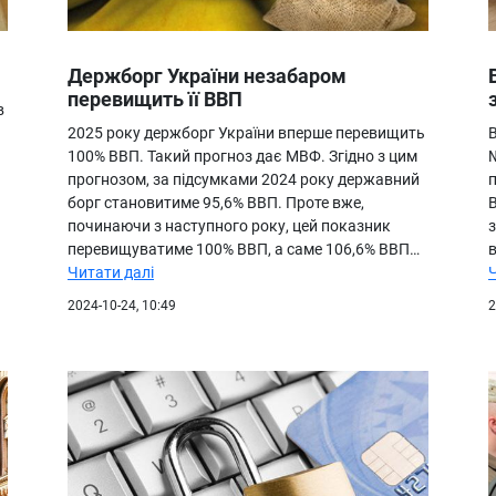
Держборг України незабаром
перевищить її ВВП
в
2025 року держборг України вперше перевищить
100% ВВП. Такий прогноз дає МВФ. Згідно з цим
прогнозом, за підсумками 2024 року державний
п
борг становитиме 95,6% ВВП. Проте вже,
В
починаючи з наступного року, цей показник
з
перевищуватиме 100% ВВП, а саме 106,6% ВВП…
в
Читати далі
2024-10-24, 10:49
2