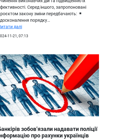
вчинення виконавчих дій та підвищенню їх
фективності. Серед іншого, запропоновані
проєктом закону зміни передбачають:
удосконалення порядку…
Читати далі
024-11-21, 07:13
Банкірів зобов’язали надавати поліції
інформацію про рахунки українців