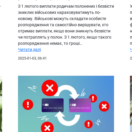
-
З 1 лютого виплати родичам полонених і безвісти
У
зниклих військових нараховуватимуть по-
п
новому. Військові можуть складати особисте
розпорядження та самостійно вирішувати, хто
отримає виплати, якщо вони зникнуть безвісти
н
чи потраплять у полон. З 1 лютого, якщо такого
розпорядження немає, то гроші…
Читати далі
2025-01-03, 06:41
2