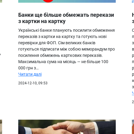
Банки ще більше обмежать перекази
з картки на картку
Українські банки планують посилити обмеження
переказів з картки на картку та готують нові
п
перевірки для ФОП. Сім великих банків
готуються підписати між собою меморандум про
У
посилення обмежень карткових переказів.
р
Максимальна сума на місяць — не більше 100
000 грн з…
Читати далі
2024-12-10, 09:53
з
2