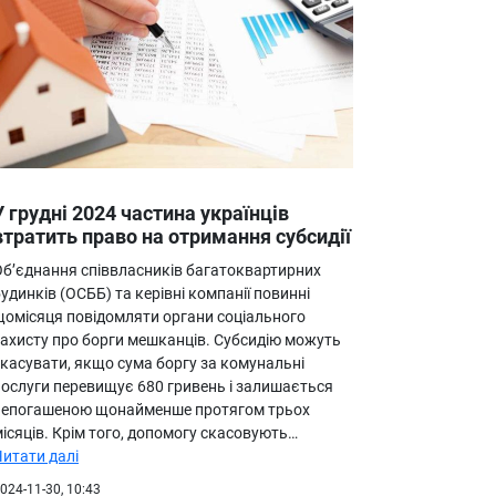
У грудні 2024 частина українців
втратить право на отримання субсидії
Об’єднання співвласників багатоквартирних
удинків (ОСББ) та керівні компанії повинні
щомісяця повідомляти органи соціального
захисту про борги мешканців. Субсидію можуть
скасувати, якщо сума боргу за комунальні
послуги перевищує 680 гривень і залишається
непогашеною щонайменше протягом трьох
ісяців. Крім того, допомогу скасовують…
Читати далі
024-11-30, 10:43