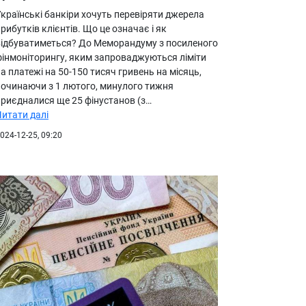
країнські банкіри хочуть перевіряти джерела
рибутків клієнтів. Що це означає і як
відбуватиметься? До Меморандуму з посиленого
фінмоніторингу, яким запроваджуються ліміти
а платежі на 50-150 тисяч гривень на місяць,
починаючи з 1 лютого, минулого тижня
приєдналися ще 25 фінустанов (з…
Читати далі
024-12-25, 09:20