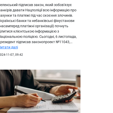
еленський підписав закон, який зобов'язує
анкірів давати Нацполіції всю інформацію про
ахунки та платежі під час скоєння злочинів.
країнські банки та небанківські фінустанови
насамперед платіжні організації) почнуть
ділитися клієнтською інформацією з
аціональною поліцією. Сьогодні, 6 листопада,
президент підписав законопроект №11043,…
Читати далі
024-11-07, 09:42