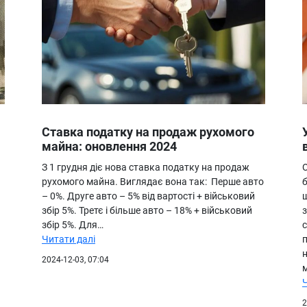
Ставка податку на продаж рухомого
майна: оновлення 2024
З 1 грудня діє нова ставка податку на продаж
рухомого майна. Виглядає вона так: ㅤ Перше авто
б
– 0%. Друге авто – 5% від вартості + військовий
збір 5%. Третє і більше авто – 18% + військовий
збір 5%. Для…
Читати далі
2024-12-03, 07:04
м
2