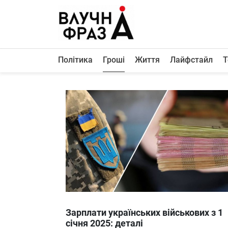
К
содержимому
Політика
Гроші
Життя
Лайфстайл
Т
Політика
Гроші
Життя
Лайфстайл
ТехноНаука
Людина
Корисності
Ukraine
Зарплати українських військових з 1
Про нас
січня 2025: деталі