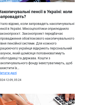
Накопичувальні пенсії в Україні: коли
запровадять?
Стало відомо, коли запровадять накопичувальні
енсії в Україні. Мінсоцполітики оприлюднило
законопроєкт. Законопроект передбачає
впровадження обов'язкового накопичувального
івня пенсійної системи. Для кожного
працюючого українця відкриють персональний
рахунок, який щомісяця поповнюватимуть
роботодавці та держава. Кошти з
накопичувального фонду інвестуватимуть, щоб
ахистити їх…
Читати далі
024-12-09, 05:24