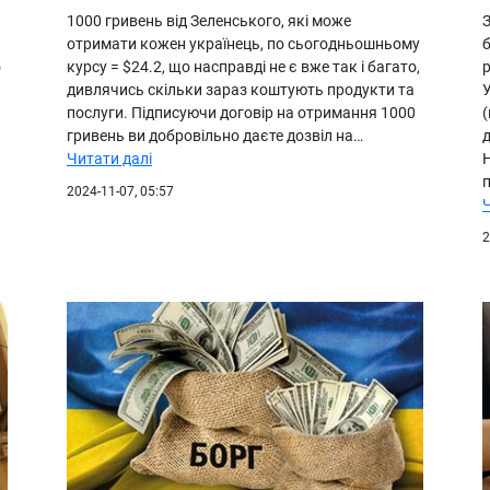
1000 гривень від Зеленського, які може
З
отримати кожен українець, по сьогодньошньому
б
о
курсу = $24.2, що насправді не є вже так і багато,
р
дивлячись скільки зараз коштують продукти та
У
послуги. Підписуючи договір на отримання 1000
(
гривень ви добровільно даєте дозвіл на…
Читати далі
Н
2024-11-07, 05:57
2