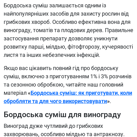
Бордоська суміш залишається одним із
найпопулярніших засобів для захисту рослин від
грибкових хвороб. Особливо ефективна вона для
винограду, томатів та плодових дерев. Правильне
застосування препарату дозволяє уникнути
розвитку парші, мілдью, фітофторозу, кучерявості
листя та інших небезпечних інфекцій.
Якщо вас цікавить повний гід про бордоську
суміш, включно з приготуванням 1% і 3% розчинів
та сезонною обробкою, читайте наш головний
матеріал
«
Бордоська суміш: як приготувати, коли
обробляти та для чого використовувати
»
.
Бордоська суміш для винограду
Виноград дуже чутливий до грибкових
захворювань, особливо мілдью та антракнозу.