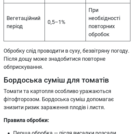
При
Вегетаційний
необхідності
0,5–1%
період
повторних
обробок
Обробку слід проводити в суху, безвітряну погоду.
Після дощу може знадобитися повторне
обприскування.
Бордоська суміш для томатів
Томати та картопля особливо уражаються
фітофторозом. Бордоська суміш допомагає
знизити ризик зараження плодів і листя.
Правила обробки:
Перша обробка — після висадки розсади.