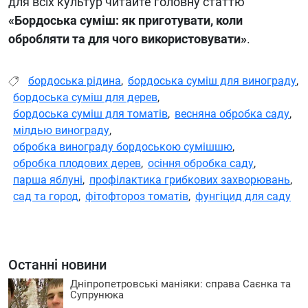
для всіх культур читайте головну статтю
«Бордоська суміш: як приготувати, коли
обробляти та для чого використовувати»
.
бордоська рідина
,
бордоська суміш для винограду
,
бордоська суміш для дерев
,
бордоська суміш для томатів
,
весняна обробка саду
,
мілдью винограду
,
обробка винограду бордоською сумішшю
,
обробка плодових дерев
,
осіння обробка саду
,
парша яблуні
,
профілактика грибкових захворювань
,
сад та город
,
фітофтороз томатів
,
фунгіцид для саду
Останні новини
Дніпропетровські маніяки: справа Саєнка та
Супрунюка