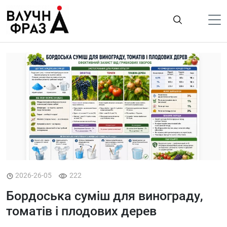
К
содержимому
Політика
Гроші
Життя
Лайфстайл
ТехноНаука
Людина
Корисності
2026-26-05
222
Ukraine
Бордоська суміш для винограду,
Про нас
томатів і плодових дерев