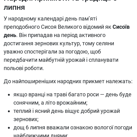
липня
У народному календарі день пам’яті
преподобного Сисоя Великого відомий як
Сисоїв
день
. Він припадав на період активного
достигання зернових культур, тому селяни
уважно спостерігали за погодою, щоб
передбачити майбутній урожай і спланувати
польові роботи.
До найпоширеніших народних прикмет належать:
якщо вранці на траві багато роси — день буде
сонячним, а літо врожайним;
теплий і ясний день віщує добрий урожай
зернових;
дощ 6 липня вважали ознакою вологої погоди
найближчими днями;