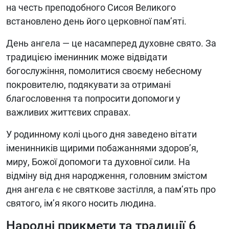
на честь преподобного Сисоя Великого
встановлено день його церковної пам’яті.
День ангела — це насамперед духовне свято. За
традицією іменинник може відвідати
богослужіння, помолитися своєму небесному
покровителю, подякувати за отримані
благословення та попросити допомоги у
важливих життєвих справах.
У родинному колі цього дня заведено вітати
іменинників щирими побажаннями здоров’я,
миру, Божої допомоги та духовної сили. На
відміну від дня народження, головним змістом
дня ангела є не святкове застілля, а пам’ять про
святого, ім’я якого носить людина.
Народні прикмети та традиції 6