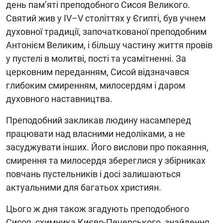
день пам’яті преподобного Сисоя Великого.
Святий жив у IV–V століттях у Єгипті, був учнем
духовної традиції, започаткованої преподобним
Антонієм Великим, і більшу частину життя провів
у пустелі в молитві, пості та усамітненні. За
церковним переданням, Сисой відзначався
глибоким смиренням, милосердям і даром
духовного наставництва.
Преподобний закликав людину насамперед
працювати над власними недоліками, а не
засуджувати інших. Його вислови про покаяння,
смирення та милосердя збереглися у збірниках
повчань пустельників і досі залишаються
актуальними для багатьох християн.
Цього ж дня також згадують преподобного
Сисоя, схимника Києво-Печерського, знайдення