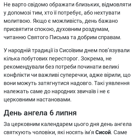
Не варто свідомо ображати близьких, відмовляти
у допомозі тим, хто її потребує, або нехтувати
молитвою. Якщо є можливість, день бажано
присвятити спокою, духовним роздумам,
читанню Святого Письма та добрим справам.
У народній традиції із Сисоївим днем пов’язували
кілька побутових пересторог. Зокрема, не
рекомендували без потреби починати великі
конфлікти чи важливі суперечки, адже вірили, що
вони можуть затягнутися надовго. Такі уявлення
належать саме до народних звичаїв і не є
церковними настановами.
День ангела 6 липня
За церковним календарем цього дня день ангела
святкують чоловіки, які носять ім’я
Сисой
. Саме