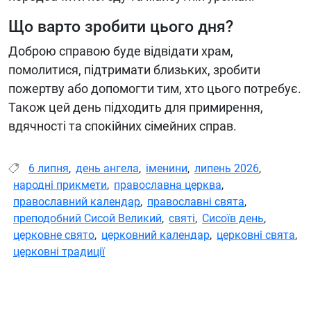
Що варто зробити цього дня?
Доброю справою буде відвідати храм,
помолитися, підтримати близьких, зробити
пожертву або допомогти тим, хто цього потребує.
Також цей день підходить для примирення,
вдячності та спокійних сімейних справ.
6 липня
,
день ангела
,
іменини
,
липень 2026
,
народні прикмети
,
православна церква
,
православний календар
,
православні свята
,
преподобний Сисой Великий
,
святі
,
Сисоїв день
,
церковне свято
,
церковний календар
,
церковні свята
,
церковні традиції