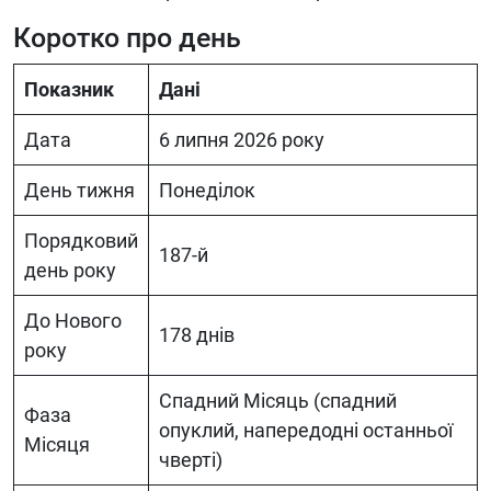
Коротко про день
Показник
Дані
Дата
6 липня 2026 року
День тижня
Понеділок
Порядковий
187-й
день року
До Нового
178 днів
року
Спадний Місяць (спадний
Фаза
опуклий, напередодні останньої
Місяця
чверті)