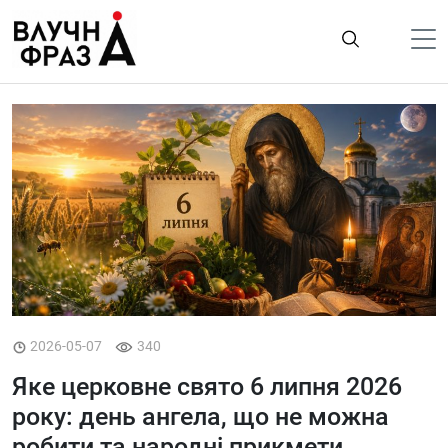
К
содержимому
Політика
Гроші
Життя
Лайфстайл
ТехноНаука
Людина
Корисності
2026-05-07
340
Ukraine
Яке церковне свято 6 липня 2026
Про нас
року: день ангела, що не можна
робити та народні прикмети