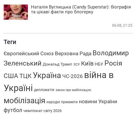
Наталія Вуглицька (Candy Superstar): біографія
та цікаві факти про блогерку
06-08, 21:25
Теги
Володимир
Європейський Союз
Верховна Рада
Росія
Зеленський
Київ
НБУ
Дональд Трамп
ЗСУ
війна в
Україна
США
ТЦК
ЧС-2026
Україні
дипломатія
закон про мобілізацію
мобілізація
новини України
народні прикмети
футбол
чемпіонат світу 2026