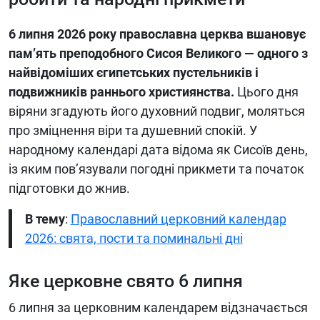
6 липня 2026 року православна церква вшановує
пам’ять преподобного Сисоя Великого — одного з
найвідоміших єгипетських пустельників і
подвижників раннього християнства.
Цього дня
віряни згадують його духовний подвиг, моляться
про зміцнення віри та душевний спокій. У
народному календарі дата відома як Сисоїв день,
із яким пов’язували погодні прикмети та початок
підготовки до жнив.
В тему
:
Православний церковний календар
2026: свята, пости та поминальні дні
Яке церковне свято 6 липня
6 липня за церковним календарем відзначається