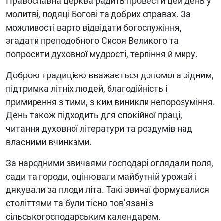
Православна церква радить провести цей день у
молитві, подяці Богові та добрих справах. За
можливості варто відвідати богослужіння,
згадати преподобного Сисоя Великого та
попросити духовної мудрості, терпіння й миру.
Доброю традицією вважається допомога рідним,
підтримка літніх людей, благодійність і
примирення з тими, з ким виникли непорозуміння.
День також підходить для спокійної праці,
читання духовної літератури та роздумів над
власними вчинками.
За народними звичаями господарі оглядали поля,
сади та городи, оцінювали майбутній урожай і
дякували за плоди літа. Такі звичаї формувалися
століттями та були тісно пов’язані з
сільськогосподарським календарем.