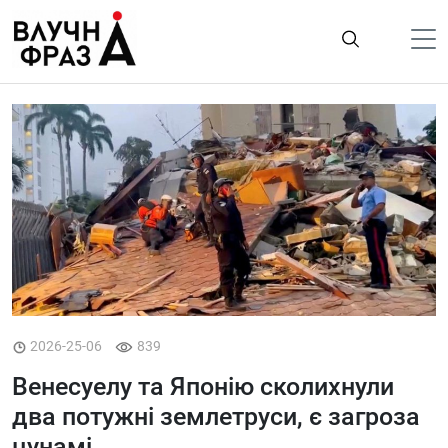
К
содержимому
Політика
Гроші
Життя
Лайфстайл
ТехноНаука
Людина
Корисності
2026-25-06
839
Ukraine
Венесуелу та Японію сколихнули
Про нас
два потужні землетруси, є загроза
цунамі