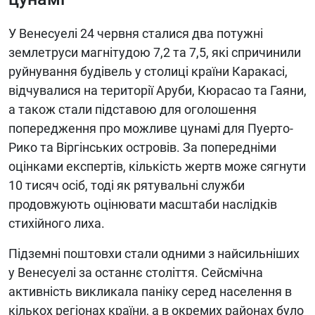
У Венесуелі 24 червня сталися два потужні
землетруси магнітудою 7,2 та 7,5, які спричинили
руйнування будівель у столиці країни Каракасі,
відчувалися на території Аруби, Кюрасао та Гаяни,
а також стали підставою для оголошення
попередження про можливе цунамі для Пуерто-
Рико та Віргінських островів. За попередніми
оцінками експертів, кількість жертв може сягнути
10 тисяч осіб, тоді як рятувальні служби
продовжують оцінювати масштаби наслідків
стихійного лиха.
Підземні поштовхи стали одними з найсильніших
у Венесуелі за останнє століття. Сейсмічна
активність викликала паніку серед населення в
кількох регіонах країни, а в окремих районах було