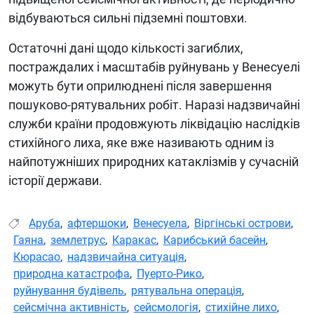
відбуваються сильні підземні поштовхи.
Остаточні дані щодо кількості загиблих,
постраждалих і масштабів руйнувань у Венесуелі
можуть бути оприлюднені після завершення
пошуково-рятувальних робіт. Наразі надзвичайні
служби країни продовжують ліквідацію наслідків
стихійного лиха, яке вже називають одним із
найпотужніших природних катаклізмів у сучасній
історії держави.
Аруба
,
афтершоки
,
Венесуела
,
Віргінські острови
,
Гаяна
,
землетрус
,
Каракас
,
Карибський басейн
,
Кюрасао
,
надзвичайна ситуація
,
природна катастрофа
,
Пуерто-Рико
,
руйнування будівель
,
рятувальна операція
,
сейсмічна активність
,
сейсмологія
,
стихійне лихо
,