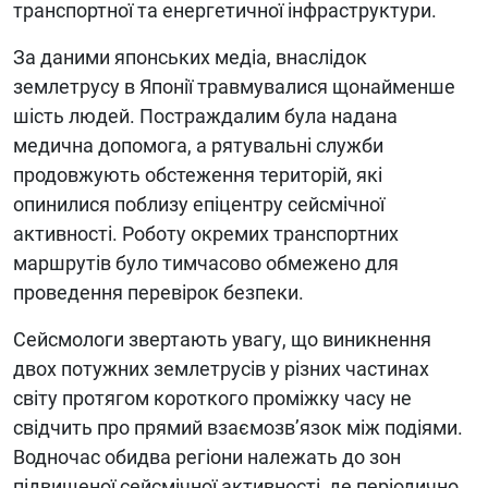
транспортної та енергетичної інфраструктури.
За даними японських медіа, внаслідок
землетрусу в Японії травмувалися щонайменше
шість людей. Постраждалим була надана
медична допомога, а рятувальні служби
продовжують обстеження територій, які
опинилися поблизу епіцентру сейсмічної
активності. Роботу окремих транспортних
маршрутів було тимчасово обмежено для
проведення перевірок безпеки.
Сейсмологи звертають увагу, що виникнення
двох потужних землетрусів у різних частинах
світу протягом короткого проміжку часу не
свідчить про прямий взаємозв’язок між подіями.
Водночас обидва регіони належать до зон
підвищеної сейсмічної активності, де періодично