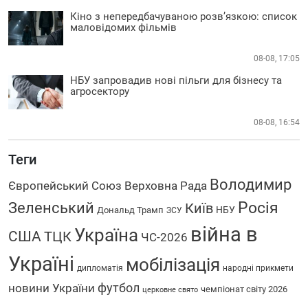
Кіно з непередбачуваною розв’язкою: список
маловідомих фільмів
08-08, 17:05
НБУ запровадив нові пільги для бізнесу та
агросектору
08-08, 16:54
Теги
Володимир
Європейський Союз
Верховна Рада
Росія
Зеленський
Київ
НБУ
Дональд Трамп
ЗСУ
війна в
Україна
США
ТЦК
ЧС-2026
Україні
мобілізація
дипломатія
народні прикмети
футбол
новини України
чемпіонат світу 2026
церковне свято