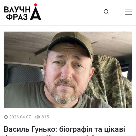
К
содержимому
Політика
Гроші
Життя
Лайфстайл
ТехноНаука
Людина
Корисності
Ukraine
2026-04-07
815
Про нас
Василь Гунько: біографія та цікаві