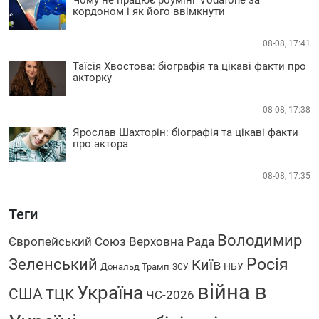
Чому не працює роумінг Vodafone за
кордоном і як його ввімкнути
08-08, 17:41
Таїсія Хвостова: біографія та цікаві факти про
акторку
08-08, 17:38
Ярослав Шахторін: біографія та цікаві факти
про актора
08-08, 17:35
Теги
Володимир
Європейський Союз
Верховна Рада
Росія
Зеленський
Київ
НБУ
Дональд Трамп
ЗСУ
війна в
Україна
США
ТЦК
ЧС-2026