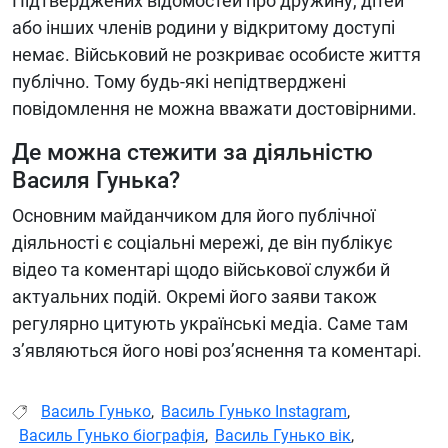
Підтверджених відомостей про дружину, дітей
або інших членів родини у відкритому доступі
немає. Військовий не розкриває особисте життя
публічно. Тому будь-які непідтверджені
повідомлення не можна вважати достовірними.
Де можна стежити за діяльністю
Василя Гунька?
Основним майданчиком для його публічної
діяльності є соціальні мережі, де він публікує
відео та коментарі щодо військової служби й
актуальних подій. Окремі його заяви також
регулярно цитують українські медіа. Саме там
з’являються його нові роз’яснення та коментарі.
Василь Гунько
,
Василь Гунько Instagram
,
Василь Гунько біографія
,
Василь Гунько вік
,