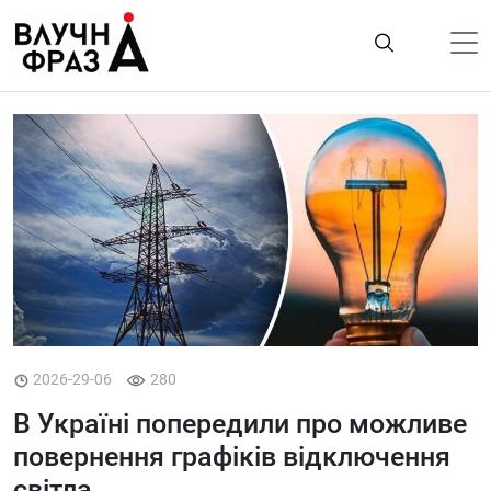
К
содержимому
Політика
Гроші
Життя
Лайфстайл
ТехноНаука
Людина
Корисності
2026-29-06
280
Ukraine
В Україні попередили про можливе
Про нас
повернення графіків відключення
світла