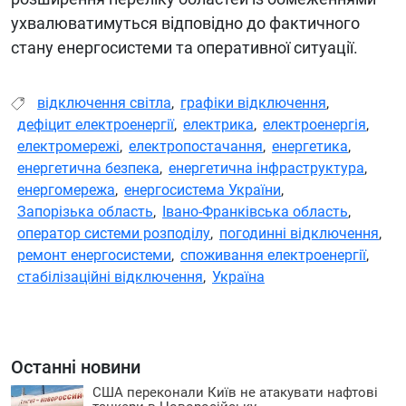
ухвалюватимуться відповідно до фактичного
стану енергосистеми та оперативної ситуації.
відключення світла
,
графіки відключення
,
дефіцит електроенергії
,
електрика
,
електроенергія
,
електромережі
,
електропостачання
,
енергетика
,
енергетична безпека
,
енергетична інфраструктура
,
енергомережа
,
енергосистема України
,
Запорізька область
,
Івано-Франківська область
,
оператор системи розподілу
,
погодинні відключення
,
ремонт енергосистеми
,
споживання електроенергії
,
стабілізаційні відключення
,
Україна
Останні новини
США переконали Київ не атакувати нафтові