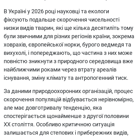
В Україні у 2026 році науковці та екологи
фіксують подальше скорочення чисельності
низки видів тварин, які ще кілька десятиліть тому
були звичними для різних регіонів країни, зокрема
ховрахів, європейської норки, бурого ведмедя та
вихухолі, і попереджають, що частина з них може
повністю зникнути з природного середовища вже
найближчими роками через втрату ареалів
існування, зміну клімату та антропогенний тиск.
За даними природоохоронних організацій, процес
скорочення популяцій відбувається нерівномірно,
але має довготривалу тенденцію, яка
спостерігається щонайменше з другої половини
XX століття. Особливо критичною ситуація
залишається для степових і прибережних видів,