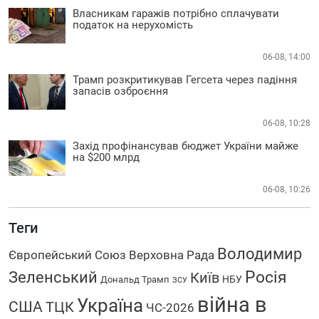
Власникам гаражів потрібно сплачувати
податок на нерухомість
06-08, 14:00
Трамп розкритикував Гегсета через падіння
запасів озброєння
06-08, 10:28
Захід профінансував бюджет України майже
на $200 млрд
06-08, 10:26
Теги
Володимир
Європейський Союз
Верховна Рада
Зеленський
Росія
Київ
НБУ
Дональд Трамп
ЗСУ
війна в
Україна
США
ТЦК
ЧС-2026