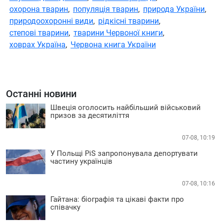
охорона тварин
,
популяція тварин
,
природа України
,
природоохоронні види
,
рідкісні тварини
,
степові тварини
,
тварини Червоної книги
,
ховрах Україна
,
Червона книга України
Останні новини
Швеція оголосить найбільший військовий
призов за десятиліття
07-08, 10:19
У Польщі PiS запропонувала депортувати
частину українців
07-08, 10:16
Гайтана: біографія та цікаві факти про
співачку