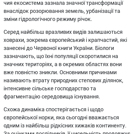
чия екосистема зазнала значної трансформації
внаслідок розорювання земель, урбанізації та
зміни гідрологічного режиму річок.
Серед найбільш вразливих видів залишаються
ховрахи, зокрема європейський і крапчастий, які
занесені до Червоної книги України. Біологи
зазначають, що їхні популяції скоротилися на
значних територіях, а в окремих областях вони
вже повністю зникли. Основними причинами
називають втрату природних степових ділянок,
інтенсивне сільське господарство та
фрагментацію середовища існування.
Схожа динаміка спостерігається і щодо
європейської норки, яка сьогодні вважається
одним із найбільш рідкісних хижаків континенту.
За оцінками дослідників, її чисельність продовжує