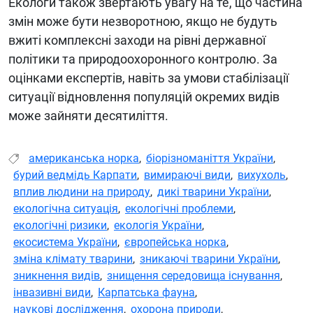
Екологи також звертають увагу на те, що частина
змін може бути незворотною, якщо не будуть
вжиті комплексні заходи на рівні державної
політики та природоохоронного контролю. За
оцінками експертів, навіть за умови стабілізації
ситуації відновлення популяцій окремих видів
може зайняти десятиліття.
американська норка
,
біорізноманіття України
,
бурий ведмідь Карпати
,
вимираючі види
,
вихухоль
,
вплив людини на природу
,
дикі тварини України
,
екологічна ситуація
,
екологічні проблеми
,
екологічні ризики
,
екологія України
,
екосистема України
,
європейська норка
,
зміна клімату тварини
,
зникаючі тварини України
,
зникнення видів
,
знищення середовища існування
,
інвазивні види
,
Карпатська фауна
,
наукові дослідження
,
охорона природи
,