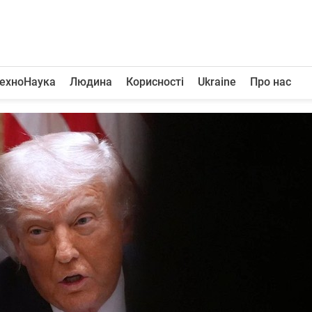
ехноНаука
Людина
Корисності
Ukraine
Про нас