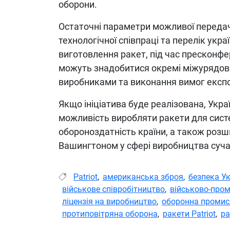
оборони.
Остаточні параметри можливої передачі
технологічної співпраці та перелік укра
виготовлення ракет, під час пресконфе
можуть знадобитися окремі міжурядов
виробниками та виконання вимог експ
Якщо ініціатива буде реалізована, Укр
можливість виробляти ракети для сист
обороноздатність країни, а також розш
Вашингтоном у сфері виробництва суча
Patriot
,
американська зброя
,
безпека У
військове співробітництво
,
військово-про
ліцензія на виробництво
,
оборонна промис
протиповітряна оборона
,
ракети Patriot
,
ра