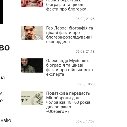
біографія та цікаві
факти про блогерку
06-08, 21:25
Гео Лерос: біографія та
цікаві факти про
блогера-розслідувача і
екснардепа
во
06-08, 21:18
Олександр Мусієнко:
біографія та цікаві
факти про військового
експерта
на
06-08, 18:28
м,
Податкова передасть
Міноборони дані
бе
чоловіків 18–60 років
для звірки з
«Оберегом»
ензію
06-08, 17:57