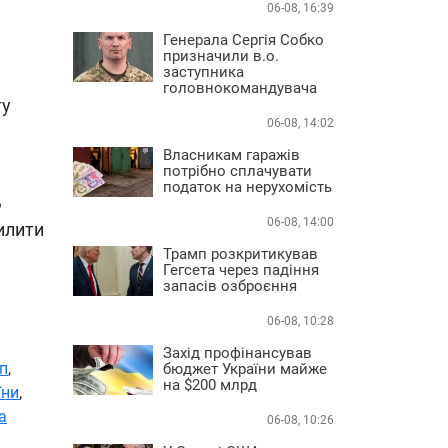
06-08, 16:39
Генерала Сергія Собко
призначили в.о.
заступника
головнокомандувача
ту
06-08, 14:02
Власникам гаражів
потрібно сплачувати
податок на нерухомість
ь
06-08, 14:00
илити
Трамп розкритикував
Гегсета через падіння
запасів озброєння
06-08, 10:28
Захід профінансував
п
,
бюджет України майже
на $200 млрд
їни
,
а
06-08, 10:26