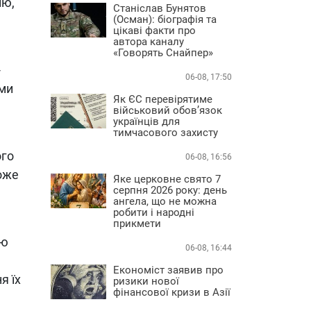
ію,
Станіслав Бунятов
(Осман): біографія та
цікаві факти про
автора каналу
«Говорять Снайпер»
-
06-08, 17:50
еми
Як ЄС перевірятиме
військовий обов’язок
українців для
тимчасового захисту
ого
06-08, 16:56
може
Яке церковне свято 7
серпня 2026 року: день
ангела, що не можна
робити і народні
прикмети
ою
06-08, 16:44
Економіст заявив про
я їх
ризики нової
фінансової кризи в Азії