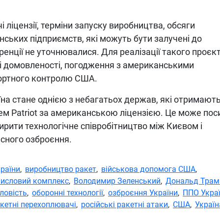
 ліцензії, терміни запуску виробництва, обсяги
їнських підприємств, які можуть бути залучені до
ренції не уточнювалися. Для реалізації такого проєк
і домовленості, погодження з американськими
ортного контролю США.
аїна стане однією з небагатьох держав, які отримают
ем Patriot за американською ліцензією. Це може пос
ирити технологічне співробітництво між Києвом і
сного озброєння.
країни
,
виробництво ракет
,
військова допомога США
,
мисловий комплекс
,
Володимир Зеленський
,
Дональд Трам
ловість
,
оборонні технології
,
озброєння України
,
ППО Укра
кетні перехоплювачі
,
російські ракетні атаки
,
США
,
Україн