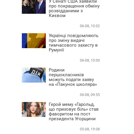
У Сенаті США заявили
про покращення обміну
розвідданими з
Києвом
06-08, 10:02
Українці повідомляють
про зміну видачі
тимчасового захисту в
Румунії
06-08, 10:00
Родини
першокласників
можуть подати заяву
на «Пакунок школяра»
06-08, 09:55
Герой мему «Гарольд,
що приховує біль» став
фаворитом на пост
президента Угорщини
05-08, 19:08