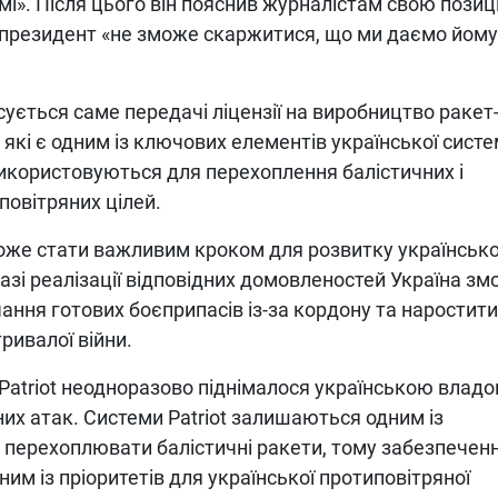
амі». Після цього він пояснив журналістам свою позиц
 президент «не зможе скаржитися, що ми даємо йому
ється саме передачі ліцензії на виробництво ракет
 які є одним із ключових елементів української сист
використовуються для перехоплення балістичних і
повітряних цілей.
оже стати важливим кроком для розвитку українськ
зі реалізації відповідних домовленостей Україна з
ання готових боєприпасів із-за кордону та наростити
ривалої війни.
Patriot неодноразово піднімалося українською влад
них атак. Системи Patriot залишаються одним із
 перехоплювати балістичні ракети, тому забезпеченн
им із пріоритетів для української протиповітряної