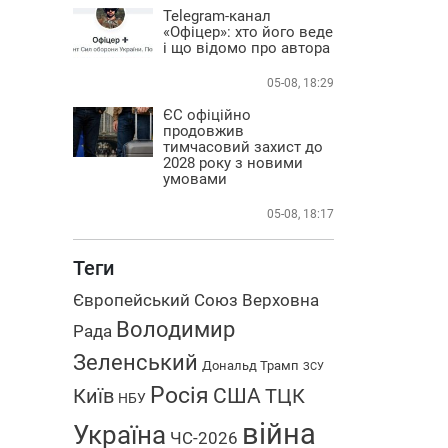
Telegram-канал
«Офіцер»: хто його веде
і що відомо про автора
05-08, 18:29
ЄС офіційно
продовжив
тимчасовий захист до
2028 року з новими
умовами
05-08, 18:17
Теги
Європейський Союз
Верховна
Володимир
Рада
Зеленський
Дональд Трамп
ЗСУ
Росія
США
Київ
ТЦК
НБУ
війна
Україна
ЧС-2026