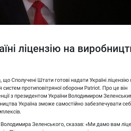
аїні ліцензію на виробницт
що Сполучені Штати готові надати Україні ліцензію 
систем протиповітряної оборони Patriot. Про це він
ренції з президентом України Володимиром Зеленськи
бництва Україна зможе самостійно забезпечувати се
плексів.
о Володимира Зеленського, сказав: «Ми дамо вам ліц