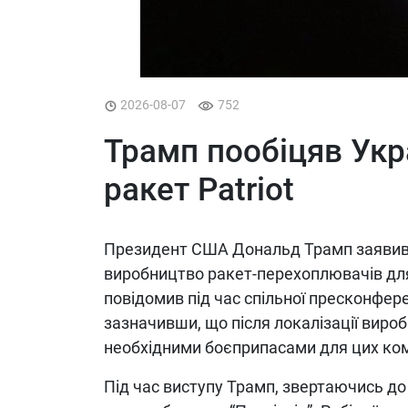
2026-08-07
752
Трамп пообіцяв Укр
ракет Patriot
Президент США Дональд Трамп заявив, 
виробництво ракет-перехоплювачів для 
повідомив під час спільної пресконфе
зазначивши, що після локалізації виро
необхідними боєприпасами для цих ком
Під час виступу Трамп, звертаючись д