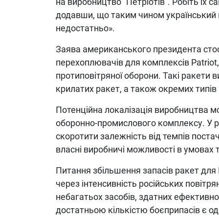
на виробництво “Петріотів”. Робіть їх с
додавши, що таким чином український
недостатньо».
Заява американського президента стосу
перехоплювачів для комплексів Patriot,
протиповітряної оборони. Такі ракети 
крилатих ракет, а також окремих типів 
Потенційна локалізація виробництва м
оборонно-промислового комплексу. У ра
скоротити залежність від темпів постач
власні виробничі можливості в умовах т
Питання збільшення запасів ракет для 
через інтенсивність російських повітря
небагатьох засобів, здатних ефективно
достатньою кількістю боєприпасів є одн