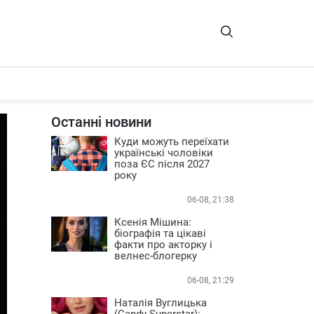
Останні новини
Куди можуть переїхати
українські чоловіки
поза ЄС після 2027
року
06-08, 21:38
Ксенія Мішина:
біографія та цікаві
факти про акторку і
велнес-блогерку
06-08, 21:29
Наталія Вуглицька
(Candy Superstar):