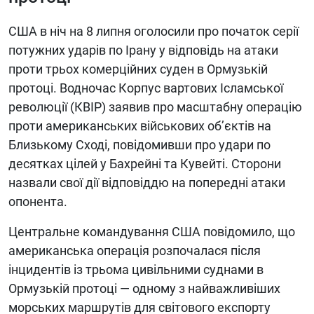
США в ніч на 8 липня оголосили про початок серії
потужних ударів по Ірану у відповідь на атаки
проти трьох комерційних суден в Ормузькій
протоці. Водночас Корпус вартових Ісламської
революції (КВІР) заявив про масштабну операцію
проти американських військових об’єктів на
Близькому Сході, повідомивши про удари по
десятках цілей у Бахрейні та Кувейті. Сторони
назвали свої дії відповіддю на попередні атаки
опонента.
Центральне командування США повідомило, що
американська операція розпочалася після
інцидентів із трьома цивільними суднами в
Ормузькій протоці — одному з найважливіших
морських маршрутів для світового експорту