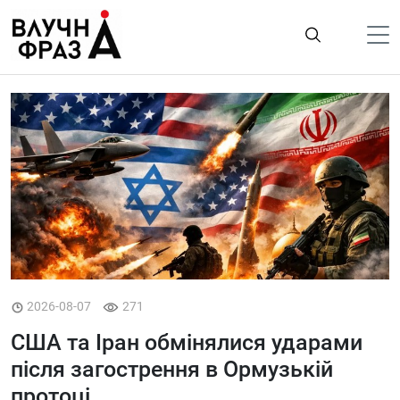
К
содержимому
Політика
Гроші
Життя
Лайфстайл
ТехноНаука
Людина
Корисності
2026-08-07
271
Ukraine
США та Іран обмінялися ударами
Про нас
після загострення в Ормузькій
протоці