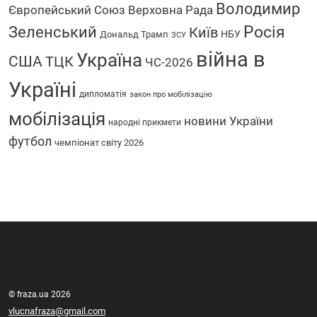
Володимир
Європейський Союз
Верховна Рада
Зеленський
Росія
Київ
НБУ
Дональд Трамп
ЗСУ
війна в
Україна
США
ТЦК
ЧС-2026
Україні
дипломатія
закон про мобілізацію
мобілізація
новини України
народні прикмети
футбол
чемпіонат світу 2026
© fraza.ua 2026
vlucnafraza@gmail.com