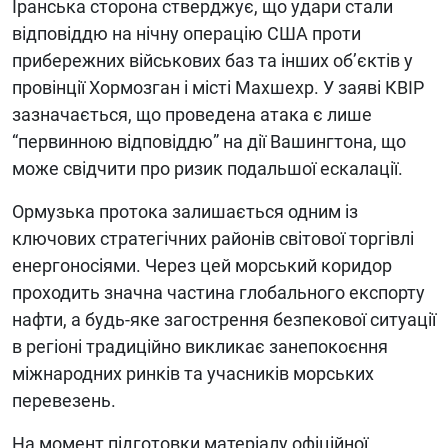
Іранська сторона стверджує, що удари стали
відповіддю на нічну операцію США проти
прибережних військових баз та інших об’єктів у
провінції Хормозган і місті Махшехр. У заяві КВІР
зазначається, що проведена атака є лише
“первинною відповіддю” на дії Вашингтона, що
може свідчити про ризик подальшої ескалації.
Ормузька протока залишається одним із
ключових стратегічних районів світової торгівлі
енергоносіями. Через цей морський коридор
проходить значна частина глобального експорту
нафти, а будь-яке загострення безпекової ситуації
в регіоні традиційно викликає занепокоєння
міжнародних ринків та учасників морських
перевезень.
На момент підготовки матеріалу офіційної