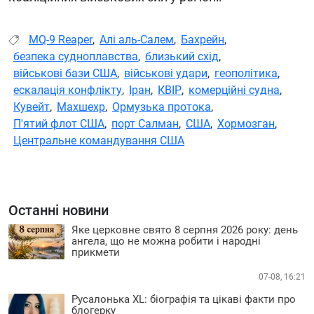
MQ-9 Reaper
,
Алі аль-Салем
,
Бахрейн
,
безпека судноплавства
,
близький схід
,
військові бази США
,
військові удари
,
геополітика
,
ескалація конфлікту
,
Іран
,
КВІР
,
комерційні судна
,
Кувейт
,
Махшехр
,
Ормузька протока
,
П'ятий флот США
,
порт Салман
,
США
,
Хормозган
,
Центральне командування США
Останні новини
Яке церковне свято 8 серпня 2026 року: день
ангела, що не можна робити і народні
прикмети
07-08, 16:21
Русалонька XL: біографія та цікаві факти про
блогерку