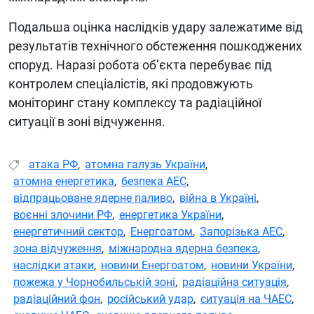
Подальша оцінка наслідків удару залежатиме від
результатів технічного обстеження пошкоджених
споруд. Наразі робота об’єкта перебуває під
контролем спеціалістів, які продовжують
моніторинг стану комплексу та радіаційної
ситуації в зоні відчуження.
атака РФ
,
атомна галузь України
,
атомна енергетика
,
безпека АЕС
,
відпрацьоване ядерне паливо
,
війна в Україні
,
воєнні злочини РФ
,
енергетика України
,
енергетичний сектор
,
Енергоатом
,
Запорізька АЕС
,
зона відчуження
,
міжнародна ядерна безпека
,
наслідки атаки
,
новини Енергоатом
,
новини України
,
пожежа у Чорнобильській зоні
,
радіаційна ситуація
,
радіаційний фон
,
російський удар
,
ситуація на ЧАЕС
,