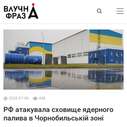
К
содержимому
Політика
Гроші
Життя
Лайфстайл
ТехноНаука
Людина
Корисності
2026-07-06
446
Ukraine
РФ атакувала сховище ядерного
Про нас
палива в Чорнобильській зоні