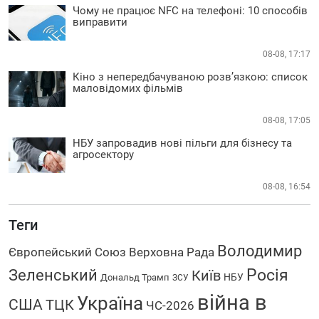
Чому не працює NFC на телефоні: 10 способів
виправити
08-08, 17:17
Кіно з непередбачуваною розв’язкою: список
маловідомих фільмів
08-08, 17:05
НБУ запровадив нові пільги для бізнесу та
агросектору
08-08, 16:54
Теги
Володимир
Європейський Союз
Верховна Рада
Росія
Зеленський
Київ
НБУ
Дональд Трамп
ЗСУ
війна в
Україна
США
ТЦК
ЧС-2026