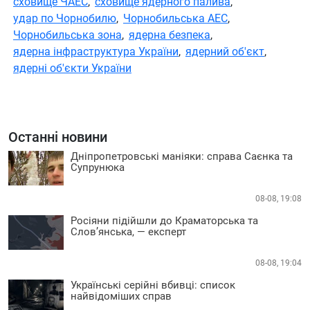
сховище ЧАЕС
,
сховище ядерного палива
,
удар по Чорнобилю
,
Чорнобильська АЕС
,
Чорнобильська зона
,
ядерна безпека
,
ядерна інфраструктура України
,
ядерний об'єкт
,
ядерні об'єкти України
Останні новини
Дніпропетровські маніяки: справа Саєнка та
Супрунюка
08-08, 19:08
Росіяни підійшли до Краматорська та
Слов’янська, — експерт
08-08, 19:04
Українські серійні вбивці: список
найвідоміших справ