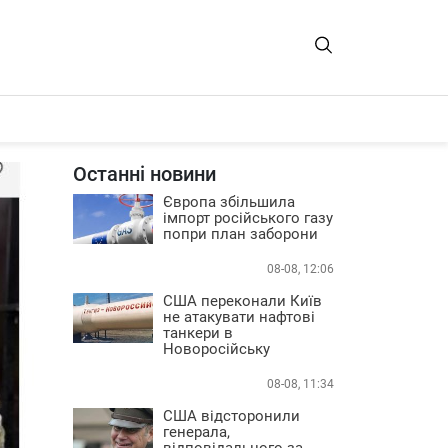
Останні новини
Європа збільшила
імпорт російського газу
попри план заборони
08-08, 12:06
США переконали Київ
не атакувати нафтові
танкери в
Новоросійську
08-08, 11:34
США відсторонили
генерала,
відповідального за