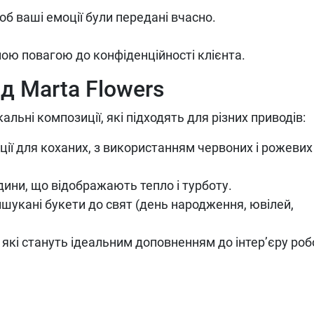
б ваші емоції були передані вчасно.
ою повагою до конфіденційності клієнта.
д Marta Flowers
льні композиції, які підходять для різних приводів:
ції для коханих, з використанням червоних і рожевих
ини, що відображають тепло і турботу.
ишукані букети до свят (день народження, ювілей,
 які стануть ідеальним доповненням до інтер’єру ро