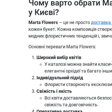
Чому варто обрати Mar
у Києві?
Marta Flowers
— це не просто
доставка 
кожен букет. Кожна композиція створю
модних флористичних тенденцій і, звича
Основні переваги Marta Flowers:
Широкий вибір квітів
У каталозі можна знайти класичн
елегантні орхідеї та багато інших
Індивідуальний підхід
Флористи створюють ексклюзивні
Свіжість і якість
Всі квіти доставляються безпос
свіжість та довговічність.
Оперативна доставка