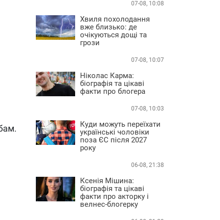
07-08, 10:08
Хвиля похолодання
вже близько: де
очікуються дощі та
грози
07-08, 10:07
Ніколас Карма:
біографія та цікаві
факти про блогера
07-08, 10:03
Куди можуть переїхати
бам.
українські чоловіки
поза ЄС після 2027
року
06-08, 21:38
Ксенія Мішина:
біографія та цікаві
факти про акторку і
велнес-блогерку