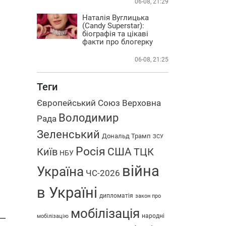
06-08, 21:29
Наталія Вуглицька
(Candy Superstar):
біографія та цікаві
факти про блогерку
06-08, 21:25
Теги
Європейський Союз
Верховна
Володимир
Рада
Зеленський
Дональд Трамп
ЗСУ
Росія
США
Київ
ТЦК
НБУ
війна
Україна
ЧС-2026
в Україні
дипломатія
закон про
мобілізація
народні
мобілізацію
 —