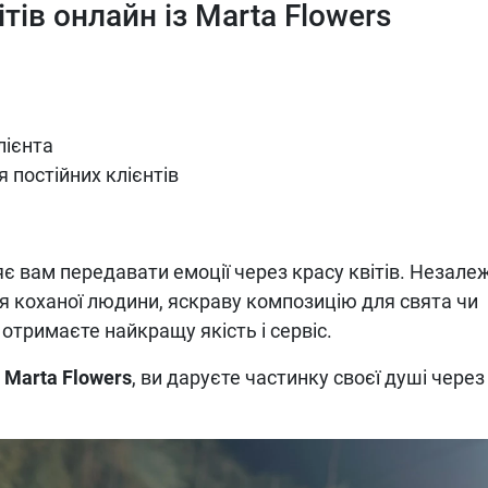
ів онлайн із Marta Flowers
лієнта
я постійних клієнтів
яє вам передавати емоції через красу квітів. Незале
ля коханої людини, яскраву композицію для свята чи
отримаєте найкращу якість і сервіс.
д
Marta Flowers
, ви даруєте частинку своєї душі через