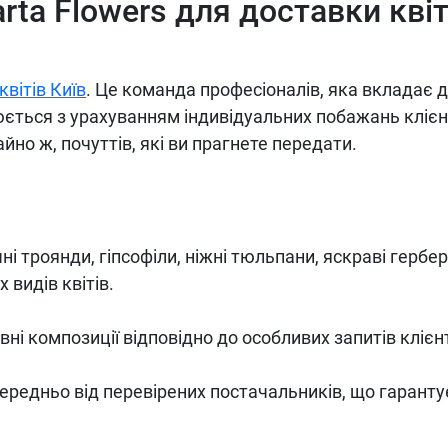
ta Flowers для доставки квіт
квітів Київ
. Це команда професіоналів, яка вкладає 
ється з урахуванням індивідуальних побажань клієн
йно ж, почуттів, які ви прагнете передати.
і троянди, гіпсофіли, ніжні тюльпани, яскраві гербер
 видів квітів.
 композиції відповідно до особливих запитів клієн
ередньо від перевірених постачальників, що гаранту