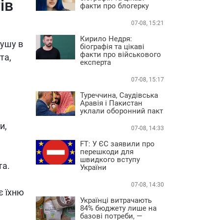
ів
факти про блогерку
07-08, 15:21
Кирило Недря:
душу в
біографія та цікаві
факти про військового
та,
експерта
07-08, 15:17
Туреччина, Саудівська
Аравія і Пакистан
уклали оборонний пакт
и,
07-08, 14:33
FT: У ЄС заявили про
перешкоди для
швидкого вступу
та.
України
07-08, 14:30
є їхню
Українці витрачають
84% бюджету лише на
базові потреби, —