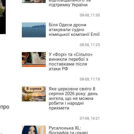
підтримку України
08-08, 11:30
Біля Одеси дрони
атакували судно
німецької компанії Emil
08-08, 11:25
У «Форі» та «Сільпо»
виникли перебої з
поставками після
атаки РФ
08-08, 11:19
Яке церковне свято 8
серпня 2026 року: день
ангела, що не можна
робити і народні
 про
прикмети
07-08, 16:21
Русалонька XL:
біографія та цікаві