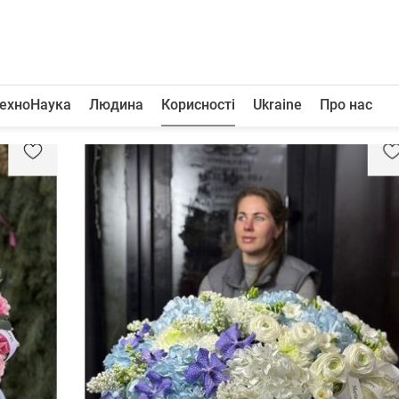
ехноНаука
Людина
Корисності
Ukraine
Про нас