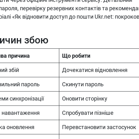
ароля, перевірку резервних контактів та рекомендац
іалі «Як відновити доступ до пошти Ukr.net: покроко
ичин збою
ва причина
Що робити
ний збій
Дочекатися відновлення
вильний пароль
Скинути пароль
ми синхронізації
Оновити сторінку
е навантаження
Спробувати пізніше
ка оновлення
Перевстановити застосунок