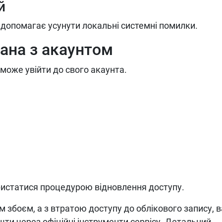
й
о допомагає усунути локальні системні помилки.
ана з акаунтом
 може увійти до свого акаунта.
ристатися процедурою відновлення доступу.
м збоєм, а з втратою доступу до облікового запису, 
ти через офіційні інструменти сервісу. Детальний