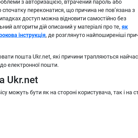
роблеми з авторизацією, втрачений пароль або
 спочатку переконатися, що причина не пов’язана з
ипадках доступ можна відновити самостійно без
ний алгоритм дій описаний у матеріалі про те,
як
рокова інструкція
, де розглянуто найпоширеніші при
вати пошта Ukr.net, які причини трапляються найча
 до електронної пошти.
 Ukr.net
у можуть бути як на стороні користувача, так і на с