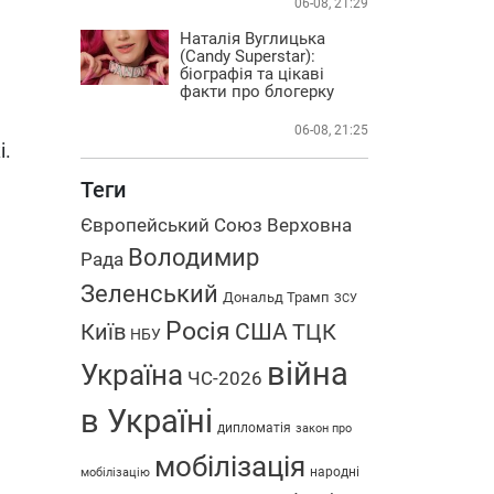
06-08, 21:29
Наталія Вуглицька
(Candy Superstar):
біографія та цікаві
факти про блогерку
06-08, 21:25
і.
Теги
Європейський Союз
Верховна
Володимир
Рада
Зеленський
Дональд Трамп
ЗСУ
Росія
США
Київ
ТЦК
НБУ
війна
Україна
ЧС-2026
в Україні
дипломатія
закон про
мобілізація
народні
мобілізацію