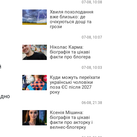
07-08, 10:08
Хвиля похолодання
вже близько: де
очікуються дощі та
грози
07-08, 10:07
Ніколас Карма:
біографія та цікаві
факти про блогера
й
07-08, 10:03
Куди можуть переїхати
українські чоловіки
поза ЄС після 2027
року
ідно
06-08, 21:38
Ксенія Мішина:
біографія та цікаві
факти про акторку і
велнес-блогерку