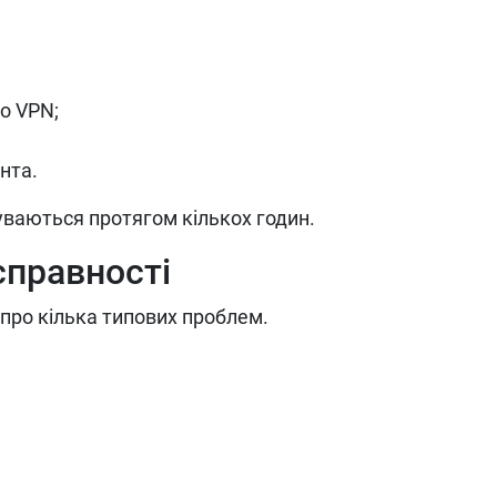
о VPN;
нта.
суваються протягом кількох годин.
справності
про кілька типових проблем.