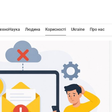
ехноНаука
Людина
Корисності
Ukraine
Про нас