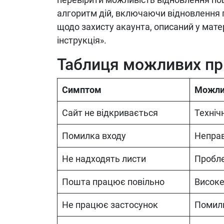
алгоритм дій, включаючи відновлення п
щодо захисту акаунта, описаний у матер
інструкція».
Таблиця можливих пр
Симптом
Можли
Сайт не відкривається
Техніч
Помилка входу
Непра
Не надходять листи
Пробле
Пошта працює повільно
Висок
Не працює застосунок
Помил