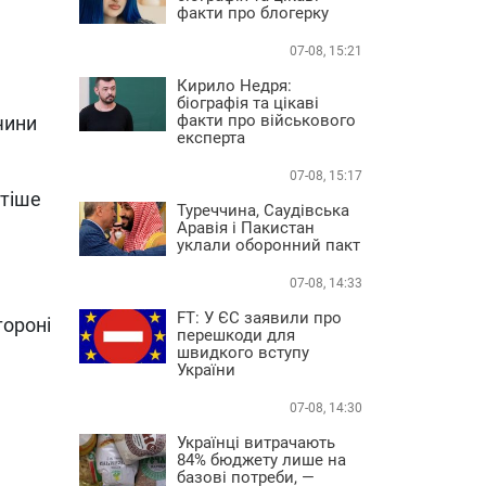
факти про блогерку
07-08, 15:21
Кирило Недря:
біографія та цікаві
факти про військового
чини
експерта
07-08, 15:17
стіше
Туреччина, Саудівська
Аравія і Пакистан
уклали оборонний пакт
07-08, 14:33
FT: У ЄС заявили про
тороні
перешкоди для
швидкого вступу
України
07-08, 14:30
Українці витрачають
84% бюджету лише на
базові потреби, —