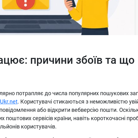
ацює: причини збоїв та що
улярно потрапляє до числа популярних пошукових за
Ukr.net
. Користувачі стикаються з неможливістю уві
і повідомлення або відкрити вебверсію пошти. Оскіль
их поштових сервісів країни, навіть короткочасні пр
льйонів користувачів.