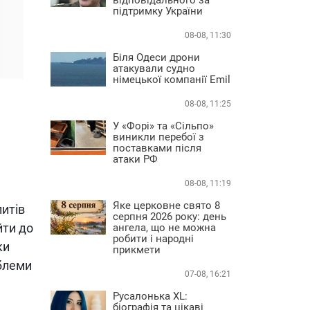
підтримку України
08-08, 11:30
Біля Одеси дрони
атакували судно
німецької компанії Emil
08-08, 11:25
У «Форі» та «Сільпо»
виникли перебої з
поставками після
атаки РФ
08-08, 11:19
Яке церковне свято 8
питів
серпня 2026 року: день
йти до
ангела, що не можна
робити і народні
ки
прикмети
облеми
07-08, 16:21
Русалонька XL:
біографія та цікаві