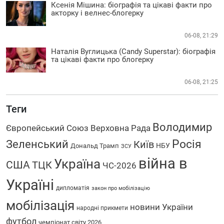
Ксенія Мішина: біографія та цікаві факти про
акторку і велнес-блогерку
06-08, 21:29
Наталія Вуглицька (Candy Superstar): біографія
та цікаві факти про блогерку
06-08, 21:25
Теги
Володимир
Європейський Союз
Верховна Рада
Росія
Зеленський
Київ
НБУ
Дональд Трамп
ЗСУ
війна в
Україна
США
ТЦК
ЧС-2026
Україні
дипломатія
закон про мобілізацію
мобілізація
новини України
народні прикмети
футбол
чемпіонат світу 2026