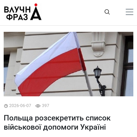
К
содержимому
Політика
Гроші
Життя
Лайфстайл
ТехноНаука
Людина
Корисності
2026-06-07
397
Ukraine
Польща розсекретить список
Про нас
військової допомоги Україні