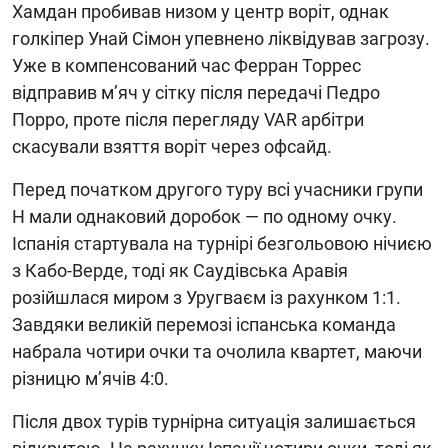
Хамдан пробивав низом у центр воріт, однак
голкіпер Унай Сімон упевнено ліквідував загрозу.
Уже в компенсований час Ферран Торрес
відправив м’яч у сітку після передачі Педро
Порро, проте після перегляду VAR арбітри
скасували взяття воріт через офсайд.
Перед початком другого туру всі учасники групи
H мали однаковий доробок — по одному очку.
Іспанія стартувала на турнірі безгольовою нічиєю
з Кабо-Верде, тоді як Саудівська Аравія
розійшлася миром з Уругваєм із рахунком 1:1.
Завдяки великій перемозі іспанська команда
набрала чотири очки та очолила квартет, маючи
різницю м’ячів 4:0.
Після двох турів турнірна ситуація залишається