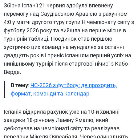
Збірна Іспанії 21 червня здобула впевнену
перемогу над Саудівською Аравією з рахунком
4:0 у матчі другого туру групи H чемпіонату світу з
футболу 2026 року та вийшла на перше місце в
турнірній таблиці. Поєдинок став першою
зустріччю цих команд на мундіалях за останні
двадцять років і приніс іспанцям перший успіх на
нинішньому турнірі після стартової нічиєї з Кабо-
Верде.
В тему
:
ЧС-2026 з футболу: де проходить,
формат, команди та календар
Іспанія відкрила рахунок уже на 10-й хвилині
завдяки 18-річному Ламіну Ямалю, який
дебютував на чемпіонаті світу та реалізував
передачу Мікеля Оярсабаля. Через одинадцять