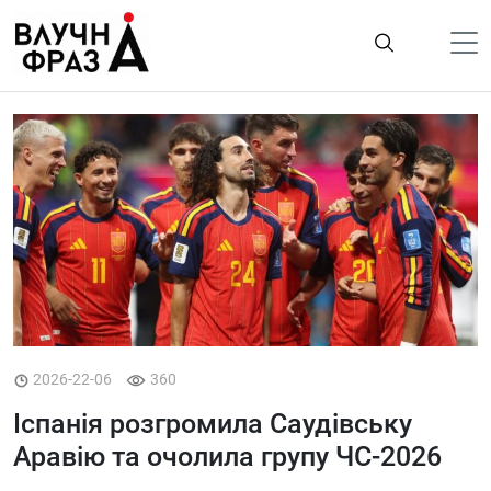
К
содержимому
Політика
Гроші
Життя
Лайфстайл
ТехноНаука
Людина
Корисності
2026-22-06
360
Ukraine
Іспанія розгромила Саудівську
Про нас
Аравію та очолила групу ЧС-2026