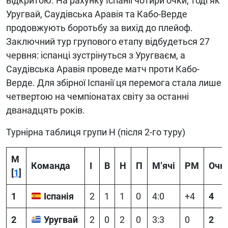
відкритою. На рахунку Іспанії чотири очки, тоді як
Уругвай, Саудівська Аравія та Кабо-Верде
продовжують боротьбу за вихід до плейоф.
Заключний тур групового етапу відбудеться 27
червня: іспанці зустрінуться з Уругваєм, а
Саудівська Аравія проведе матч проти Кабо-
Верде. Для збірної Іспанії ця перемога стала лише
четвертою на чемпіонатах світу за останні
дванадцять років.
Турнірна таблиця групи H (після 2-го туру)
М
Команда
І
В
Н
П
М’ячі
РМ
Очк
[
1
]
1
Іспанія
2
1
1
0
4:0
+4
4
2
Уругвай
2
0
2
0
3:3
0
2