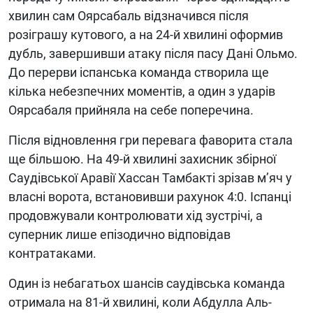
хвилин сам Оярсабаль відзначився після
розіграшу кутового, а на 24-й хвилині оформив
дубль, завершивши атаку після пасу Дані Ольмо.
До перерви іспанська команда створила ще
кілька небезпечних моментів, а один з ударів
Оярсабаля прийняла на себе поперечина.
Після відновлення гри перевага фаворита стала
ще більшою. На 49-й хвилині захисник збірної
Саудівської Аравії Хассан Тамбакті зрізав м’яч у
власні ворота, встановивши рахунок 4:0. Іспанці
продовжували контролювати хід зустрічі, а
суперник лише епізодично відповідав
контратаками.
Один із небагатьох шансів саудівська команда
отримала на 81-й хвилині, коли Абдулла Аль-