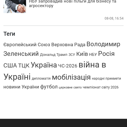
НБУ запровадив нові пільги для бізнесу та
агросектору
08-08, 16:54
Теги
Володимир
Європейський Союз
Верховна Рада
Росія
Зеленський
Київ
НБУ
Дональд Трамп
ЗСУ
війна в
Україна
США
ТЦК
ЧС-2026
Україні
мобілізація
дипломатія
народні прикмети
футбол
новини України
чемпіонат світу 2026
церковне свято