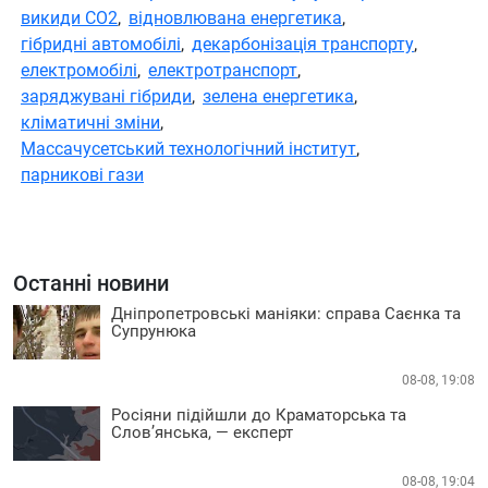
викиди CO2
,
відновлювана енергетика
,
гібридні автомобілі
,
декарбонізація транспорту
,
електромобілі
,
електротранспорт
,
заряджувані гібриди
,
зелена енергетика
,
кліматичні зміни
,
Массачусетський технологічний інститут
,
парникові гази
Останні новини
Дніпропетровські маніяки: справа Саєнка та
Супрунюка
08-08, 19:08
Росіяни підійшли до Краматорська та
Слов’янська, — експерт
08-08, 19:04