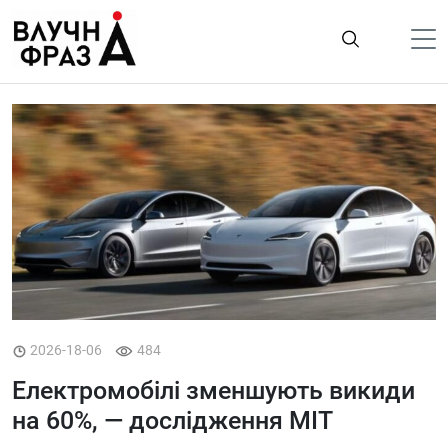
К
содержимому
Політика
Гроші
Життя
Лайфстайл
ТехноНаука
Людина
Корисності
2026-18-06
484
Ukraine
Електромобілі зменшують викиди
Про нас
на 60%, — дослідження MIT