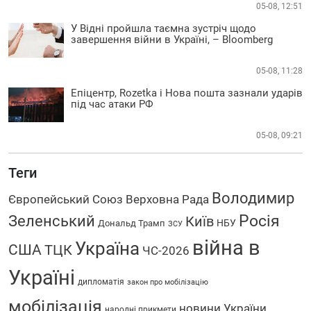
05-08, 12:51
У Відні пройшла таємна зустріч щодо
завершення війни в Україні, – Bloomberg
05-08, 11:28
Епіцентр, Rozetka і Нова пошта зазнали ударів
під час атаки РФ
05-08, 09:21
Теги
Володимир
Європейський Союз
Верховна Рада
Зеленський
Росія
Київ
НБУ
Дональд Трамп
ЗСУ
війна в
Україна
США
ТЦК
ЧС-2026
Україні
дипломатія
закон про мобілізацію
мобілізація
новини України
народні прикмети