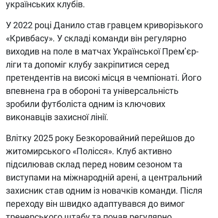
українських клубів.
У 2022 році Данило став гравцем криворізького
«Кривбасу». У складі команди він регулярно
виходив на поле в матчах Української Прем’єр-
ліги та допоміг клубу закріпитися серед
претендентів на високі місця в чемпіонаті. Його
впевнена гра в обороні та універсальність
зробили футболіста одним із ключових
виконавців захисної лінії.
Влітку 2025 року Безкоровайний перейшов до
житомирського «Полісся». Клуб активно
підсилював склад перед новим сезоном та
виступами на міжнародній арені, а центральний
захисник став одним із новачків команди. Після
переходу він швидко адаптувався до вимог
тренерського штабу та почав регулярно