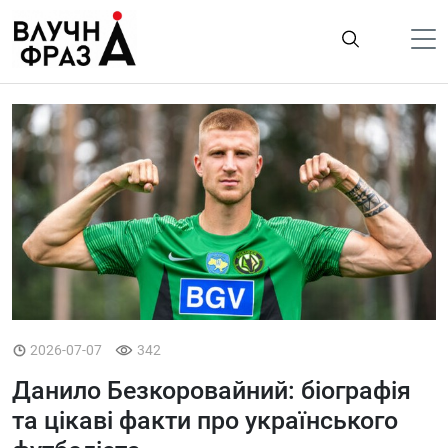
К
содержимому
Політика
Гроші
Життя
Лайфстайл
ТехноНаука
Людина
Корисності
2026-07-07
342
Ukraine
Данило Безкоровайний: біографія
Про нас
та цікаві факти про українського