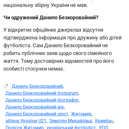
національну збірну України не мав.
Чи одружений Данило Безкоровайний?
У відкритих офіційних джерелах відсутня
підтверджена інформація про дружину або дітей
футболіста. Сам Данило Безкоровайний не
робить публічних заяв щодо свого сімейного
життя. Тому достовірних відомостей про його
особисті стосунки немає.
Данило Безкоровайний
,
Данило Безкоровайний Instagram
,
Данило Безкоровайний біографія
,
Данило Безкоровайний вік
,
Данило Безкоровайний зріст
,
Житомир
,
збірна України U21
,
Земплін Михайлівці
,
Кривбас
,
Полісся Житомир
,
український футболіст
,
УПЛ
,