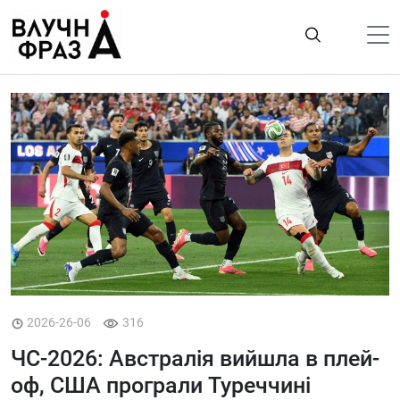
К
содержимому
Політика
Гроші
Життя
Лайфстайл
ТехноНаука
Людина
Корисності
2026-26-06
316
Ukraine
ЧС-2026: Австралія вийшла в плей-
Про нас
оф, США програли Туреччині