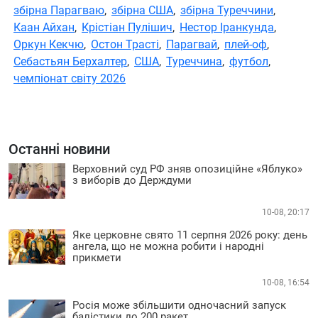
збірна Парагваю
,
збірна США
,
збірна Туреччини
,
Каан Айхан
,
Крістіан Пулішич
,
Нестор Іранкунда
,
Оркун Кекчю
,
Остон Трасті
,
Парагвай
,
плей-оф
,
Себастьян Берхалтер
,
США
,
Туреччина
,
футбол
,
чемпіонат світу 2026
Останні новини
Верховний суд РФ зняв опозиційне «Яблуко»
з виборів до Держдуми
10-08, 20:17
Яке церковне свято 11 серпня 2026 року: день
ангела, що не можна робити і народні
прикмети
10-08, 16:54
Росія може збільшити одночасний запуск
балістики до 200 ракет