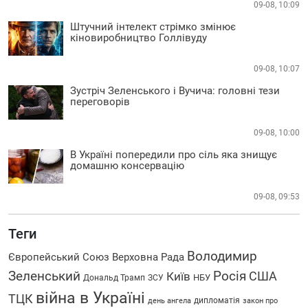
09-08, 10:09
Штучний інтелект стрімко змінює
кіновиробництво Голлівуду
09-08, 10:07
Зустріч Зеленського і Вучича: головні тези
переговорів
09-08, 10:00
В Україні попередили про сіль яка знищує
домашню консервацію
09-08, 09:53
Теги
Володимир
Європейський Союз
Верховна Рада
Росія
Зеленський
США
Київ
НБУ
Дональд Трамп
ЗСУ
війна в Україні
ТЦК
дипломатія
день ангела
закон про