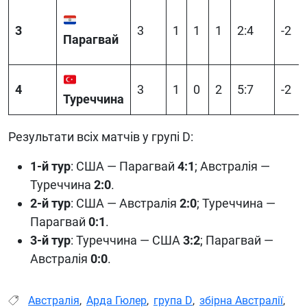
3
3
1
1
1
2:4
-2
Парагвай
4
3
1
0
2
5:7
-2
Туреччина
Результати всіх матчів у групі D:
1-й тур
: США — Парагвай
4:1
; Австралія —
Туреччина
2:0
.
2-й тур
: США — Австралія
2:0
; Туреччина —
Парагвай
0:1
.
3-й тур
: Туреччина — США
3:2
; Парагвай —
Австралія
0:0
.
Австралія
,
Арда Гюлер
,
група D
,
збірна Австралії
,