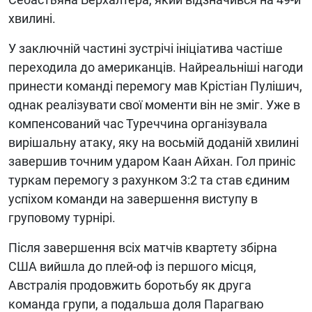
хвилині.
У заключній частині зустрічі ініціатива частіше
переходила до американців. Найреальніші нагоди
принести команді перемогу мав Крістіан Пулішич,
однак реалізувати свої моменти він не зміг. Уже в
компенсований час Туреччина організувала
вирішальну атаку, яку на восьмій доданій хвилині
завершив точним ударом Каан Айхан. Гол приніс
туркам перемогу з рахунком 3:2 та став єдиним
успіхом команди на завершення виступу в
груповому турнірі.
Після завершення всіх матчів квартету збірна
США вийшла до плей-оф із першого місця,
Австралія продовжить боротьбу як друга
команда групи, а подальша доля Парагваю