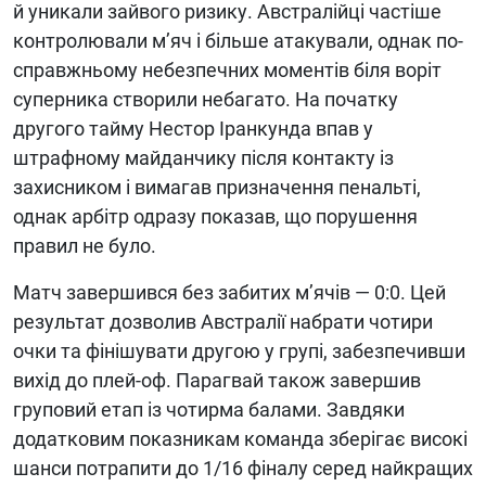
й уникали зайвого ризику. Австралійці частіше
контролювали м’яч і більше атакували, однак по-
справжньому небезпечних моментів біля воріт
суперника створили небагато. На початку
другого тайму Нестор Іранкунда впав у
штрафному майданчику після контакту із
захисником і вимагав призначення пенальті,
однак арбітр одразу показав, що порушення
правил не було.
Матч завершився без забитих м’ячів — 0:0. Цей
результат дозволив Австралії набрати чотири
очки та фінішувати другою у групі, забезпечивши
вихід до плей-оф. Парагвай також завершив
груповий етап із чотирма балами. Завдяки
додатковим показникам команда зберігає високі
шанси потрапити до 1/16 фіналу серед найкращих