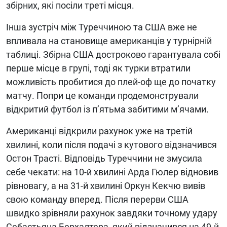
збірних, які посіли треті місця.
Інша зустріч між Туреччиною та США вже не
впливала на становище американців у турнірній
таблиці. Збірна США достроково гарантувала собі
перше місце в групі, тоді як турки втратили
можливість пробитися до плей-оф ще до початку
матчу. Попри це команди продемонстрували
відкритий футбол із п’ятьма забитими м’ячами.
Американці відкрили рахунок уже на третій
хвилині, коли після подачі з кутового відзначився
Остон Трасті. Відповідь Туреччини не змусила
себе чекати: на 10-й хвилині Арда Гюлер відновив
рівновагу, а на 31-й хвилині Оркун Кекчю вивів
свою команду вперед. Після перерви США
швидко зрівняли рахунок завдяки точному удару
Себастьяна Берхалтера, який відзначився на 49-й