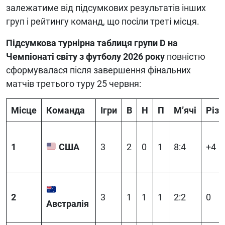
залежатиме від підсумкових результатів інших
груп і рейтингу команд, що посіли треті місця.
Підсумкова турнірна таблиця групи D на
Чемпіонаті світу з футболу 2026 року
повністю
сформувалася після завершення фінальних
матчів третього туру 25 червня:
Місце
Команда
Ігри
В
Н
П
М’ячі
Різ
1
США
3
2
0
1
8:4
+4
2
3
1
1
1
2:2
0
Австралія