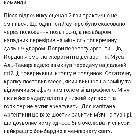
команди.
Після відпочинку сценарій гри практично не
змінився. Ще один гол Лаутаро було скасовано
через положення поза грою, а незабаром
нападник перевірив на міцність поперечину
дальнім ударом. Попри перевагу аргентинців,
Йорданія змогла скоротити відставання. Муса
Аль-Тамарі вдало замкнув передачу на дальній
стійці, повернувши інтригу в поєдинок. Остаточну
крапку поставив Мессі, який вийшов на заміну та
відзначився ефектним голом зі штрафного. М’яч
після його удару влетів у нижній кут воріт, а
голкіпер не встиг зреагувати. Для капітана
Аргентини це вже шостий забитий м’яч на турнірі,
що дозволяє йому одноосібно очолювати список
найкращих бомбардирів чемпіонату світу.