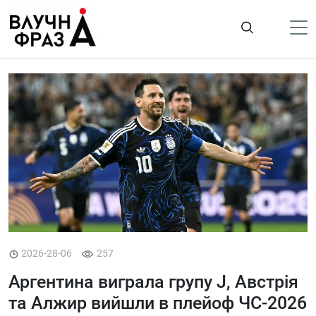
К
содержимому
Політика
Гроші
Життя
Лайфстайл
ТехноНаука
Людина
Корисності
2026-28-06
257
Ukraine
Аргентина виграла групу J, Австрія
Про нас
та Алжир вийшли в плейоф ЧС-2026