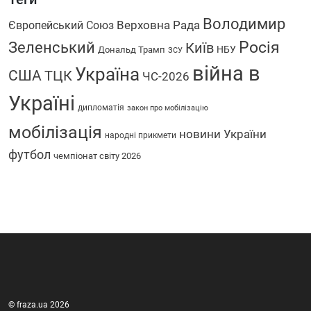
Володимир
Верховна Рада
Європейський Союз
Росія
Зеленський
Київ
НБУ
Дональд Трамп
ЗСУ
війна в
Україна
США
ТЦК
ЧС-2026
Україні
дипломатія
закон про мобілізацію
мобілізація
новини України
народні прикмети
футбол
чемпіонат світу 2026
© fraza.ua 2026