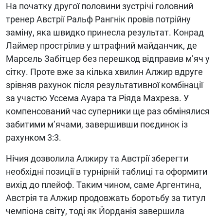
На початку другої половини зустрічі головний
тренер Австрії Ральф Рангнік провів потрійну
заміну, яка швидко принесла результат. Конрад
Лаймер прострілив у штрафний майданчик, де
Марсель Забітцер без перешкод відправив м’яч у
сітку. Проте вже за кілька хвилин Алжир вдруге
зрівняв рахунок після результативної комбінації
за участю Уссема Ауара та Ріяда Махреза. У
компенсований час суперники ще раз обмінялися
забитими м’ячами, завершивши поєдинок із
рахунком 3:3.
Нічия дозволила Алжиру та Австрії зберегти
необхідні позиції в турнірній таблиці та оформити
вихід до плейоф. Таким чином, саме Аргентина,
Австрія та Алжир продовжать боротьбу за титул
чемпіона світу, тоді як Йорданія завершила