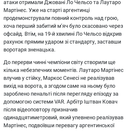
атаки отримали Джовані Ло Чельсо та Лаутаро
Мартінес. Уже на старті аргентинці
продемонстрували повний контроль над грою,
хоча перший забитий м’яч було скасовано через
офсайд. Втім, на 19-й хвилині Ло Чельсо відкрив
рахунок прямим ударом зі стандарту, заставши
воротаря зненацька.
До перерви чинні чемпіони світу створили ще
кілька небезпечних моментів. Лаутаро Мартінес
влучив у стійку, Маркос Сенесі не реалізував
вихід на ворота, а згодом саме на ньому було
зароблено пенальті після перегляду епізоду за
допомогою системи VAR. Арбітр Іштван Ковач
після відеоповтору призначив
одинадцятиметровий, який упевнено реалізував
Мартінес, подвоївши перевагу аргентинської