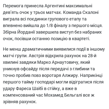
Перемога принесла Аргентині максимальні
дев’ять очок у трьох матчах. Команда Скалоні
виграла всі поєдинки групового етапу та
впевнено вийшла до 1/8 фіналу з першого місця.
Збірна Йорданії завершила виступ без набраних
очок, посівши останню позицію в квартеті.
Не менш драматичними виявилися події в іншому
матчі групи. Австрія відкрила рахунок на 28-й
хвилині завдяки Марко Арнаутовичу, який
уникнув офсайду після передачі з глибини та
точно пробив повз воротаря Алжиру. Наприкінці
першого тайму господарі могли відігратися після
удару Фареса Шаїбі в стійку, а вже в
компенсований час Мохамед Бельгалі все ж
зрівняв рахунок.