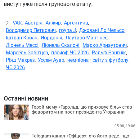
виступ уже після групового етапу.
VAR
,
Австрія
,
Алжир
,
Аргентина
,
Володимир Петкович
,
група J
,
Джовані Ло Чельсо
,
Іштван Ковач
,
Йорданія
,
Лаутаро Мартінес
,
Ліонель Мессі
,
Ліонель Скалоні
,
Марко Арнаутович
,
Марсель Забітцер
,
плейоф ЧС-2026
,
Ральф Рангнік
,
Ріяд Махрез
,
Уссем Ауар
,
чемпіонат світу з футболу
,
ЧС-2026
Останні новини
Герой мему «Гарольд, що приховує біль» став
фаворитом на пост президента Угорщини
05-08, 19:08
Telegram-канал «Офіцер»: хто його веде і що