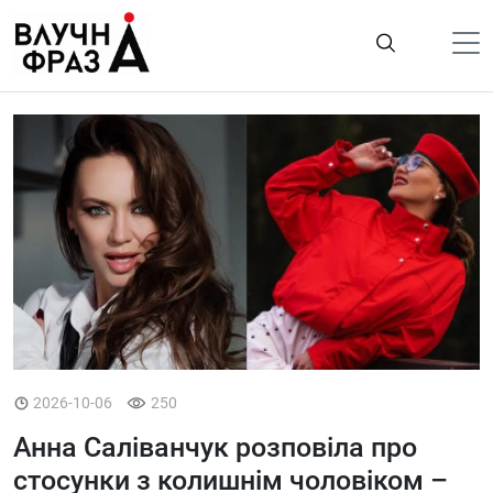
К
содержимому
Політика
Гроші
Життя
Лайфстайл
ТехноНаука
Людина
Корисності
2026-10-06
250
Ukraine
Анна Саліванчук розповіла про
Про нас
стосунки з колишнім чоловіком –