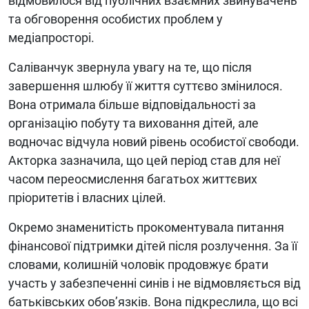
відмовилося від публічних взаємних звинувачень
та обговорення особистих проблем у
медіапросторі.
Саліванчук звернула увагу на те, що після
завершення шлюбу її життя суттєво змінилося.
Вона отримала більше відповідальності за
організацію побуту та виховання дітей, але
водночас відчула новий рівень особистої свободи.
Акторка зазначила, що цей період став для неї
часом переосмислення багатьох життєвих
пріоритетів і власних цілей.
Окремо знаменитість прокоментувала питання
фінансової підтримки дітей після розлучення. За її
словами, колишній чоловік продовжує брати
участь у забезпеченні синів і не відмовляється від
батьківських обов’язків. Вона підкреслила, що всі