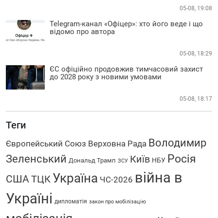
05-08, 19:08
Telegram-канал «Офіцер»: хто його веде і що
відомо про автора
05-08, 18:29
ЄС офіційно продовжив тимчасовий захист
до 2028 року з новими умовами
05-08, 18:17
Теги
Володимир
Європейський Союз
Верховна Рада
Зеленський
Росія
Київ
НБУ
Дональд Трамп
ЗСУ
війна в
Україна
США
ТЦК
ЧС-2026
Україні
дипломатія
закон про мобілізацію