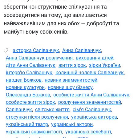
зберегти конструктивне спілкування та
зосередитися на тому, що залишається
найважливішим для них обох — добробуті та
майбутньому своїх синів.
акторка Саліванчук
,
Анна Саліванчук
,
Анна Саліванчук розлучення
,
виховання дітей
,
діти Анни Саліванчук
,
життя зірок
,
зірки України
,
інтерв'ю Саліванчук
,
колишній чоловік Саліванчук
,
нардеп Божков
,
новини знаменитостей
,
новини культури
,
новини шоу бізнесу
,
Олександр Божков
,
особисте життя Анни Саліванчук
,
особисте життя зірок
,
розлучення знаменитостей
,
Саліванчук
,
світське життя
,
сім'я Саліванчук
,
стосунки після розлучення
,
українська акторка
,
український театр
,
українські актори
,
українські знаменитості
,
українські селебріті
,