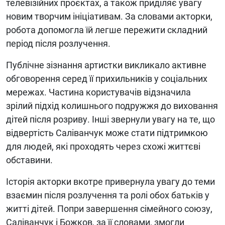
телевізійних проєктах, а також приділяє увагу
новим творчим ініціативам. За словами акторки,
робота допомогла їй легше пережити складний
період після розлучення.
Публічне зізнання артистки викликало активне
обговорення серед її прихильників у соціальних
мережах. Частина користувачів відзначила
зрілий підхід колишнього подружжя до виховання
дітей після розриву. Інші звернули увагу на те, що
відвертість Саліванчук може стати підтримкою
для людей, які проходять через схожі життєві
обставини.
Історія акторки вкотре привернула увагу до теми
взаємин після розлучення та ролі обох батьків у
житті дітей. Попри завершення сімейного союзу,
Саліванчук і Божков, за її словами, змогли