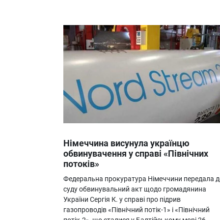
Німеччина висунула українцю
обвинувачення у справі «Північних
потоків»
Федеральна прокуратура Німеччини передала д
суду обвинувальний акт щодо громадянина
України Сергія К. у справі про підрив
газопроводів «Північний потік-1» і «Північний
потік-2», що сталися у Балтійському морі 26