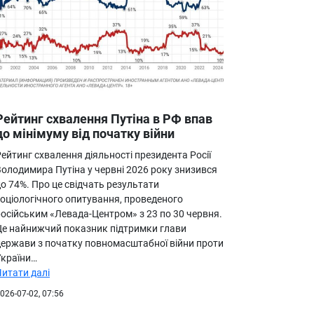
Рейтинг схвалення Путіна в РФ впав
до мінімуму від початку війни
ейтинг схвалення діяльності президента Росії
Володимира Путіна у червні 2026 року знизився
о 74%. Про це свідчать результати
соціологічного опитування, проведеного
російським «Левада-Центром» з 23 по 30 червня.
Це найнижчий показник підтримки глави
держави з початку повномасштабної війни проти
України…
Читати далі
026-07-02, 07:56