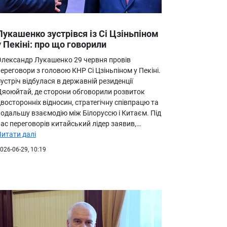
Лукашенко зустрівся із Сі Цзіньпіном
у Пекіні: про що говорили
Олександр Лукашенко 29 червня провів
ереговори з головою КНР Сі Цзіньпіном у Пекіні.
устріч відбулася в державній резиденції
Дяоюйтай, де сторони обговорили розвиток
восторонніх відносин, стратегічну співпрацю та
подальшу взаємодію між Білоруссю і Китаєм. Під
ас переговорів китайський лідер заявив,…
Читати далі
026-06-29, 10:19