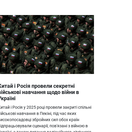
Китай і Росія провели секретні
військові навчання щодо війни в
Україні
итай і Росія у 2025 році провели закриті спільні
ійськові навчання в Пекіні, під час яких
високопосадовці збройних сил обох країн
ідпрацьовували сценарії, пов'язані з війною в
країні, а також питання радіаційного, хімічного