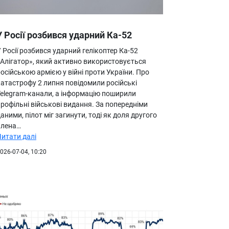
У Росії розбився ударний Ка-52
 Росії розбився ударний гелікоптер Ка-52
«Алігатор», який активно використовується
осійською армією у війні проти України. Про
катастрофу 2 липня повідомили російські
Telegram-канали, а інформацію поширили
рофільні військові видання. За попередніми
аними, пілот міг загинути, тоді як доля другого
члена…
Читати далі
026-07-04, 10:20