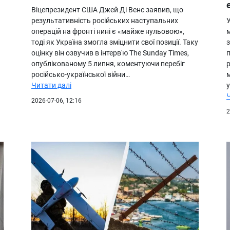
Віцепрезидент США Джей Ді Венс заявив, що
результативність російських наступальних
У
операцій на фронті нині є «майже нульовою»,
м
тоді як Україна змогла зміцнити свої позиції. Таку
з
оцінку він озвучив в інтерв'ю The Sunday Times,
п
опублікованому 5 липня, коментуючи перебіг
російсько-української війни…
м
Читати далі
2026-07-06, 12:16
2