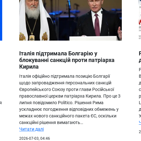
Італія підтримала Болгарію у
блокуванні санкцій проти патріарха
Кирила
Р
Італія офіційно підтримала позицію Болгарії
щодо запровадження персональних санкцій
д
Європейського Союзу проти глави Російської
православної церкви патріарха Кирила. Про це 3
я
липня повідомило Politico. Рішення Рима
ускладнює погодження відповідних обмежень у
межах нового санкційного пакета ЄС, оскільки
санкційні рішення вимагають…
Читати далі
2
2026-07-03, 04:46