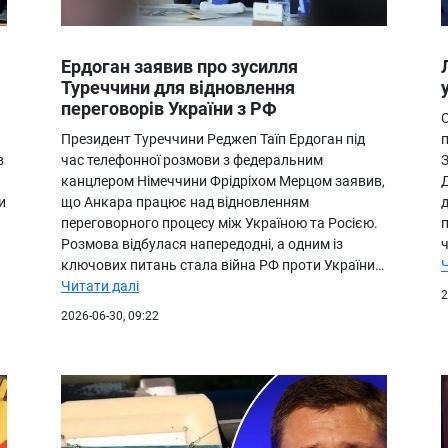
Ердоган заявив про зусилля
Туреччини для відновлення
переговорів України з РФ
Президент Туреччини Реджеп Таїп Ердоган під
п
в
час телефонної розмови з федеральним
З
канцлером Німеччини Фрідріхом Мерцом заявив,
и
що Анкара працює над відновленням
д
переговорного процесу між Україною та Росією.
Розмова відбулася напередодні, а одним із
ч
ключових питань стала війна РФ проти України…
Читати далі
2
2026-06-30, 09:22