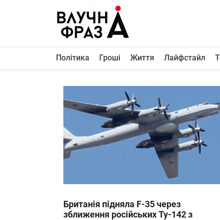
К
содержимому
Політика
Гроші
Життя
Лайфстайл
Т
Політика
Гроші
Життя
Лайфстайл
ТехноНаука
Людина
Корисності
Ukraine
Британія підняла F-35 через
Про нас
зближення російських Ту-142 з