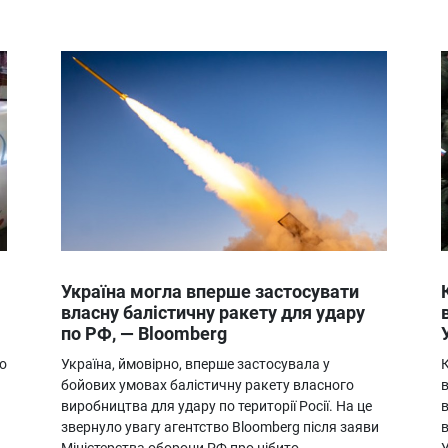
Україна могла вперше застосувати
власну балістичну ракету для удару
по РФ, — Bloomberg
о
Україна, ймовірно, вперше застосувала у
К
бойових умовах балістичну ракету власного
в
виробництва для удару по території Росії. На це
звернуло увагу агентство Bloomberg після заяви
в
Міністерства оборони РФ про нібито
У