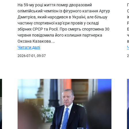
На 59-му році життя помер дворазовий
олімпійський чемпіон із фігурного катання Артур
Дмитрієв, який народився в Україні, але більшу
і
частину спортивної кар'єри провів у складі
Р
збірних СРСР та Росії. Про смерть спортсмена 30
Б
червня повідомила його колишня партнерка
ч
Оксана Казакова.…
Читати далі
2026-07-01, 09:07
2