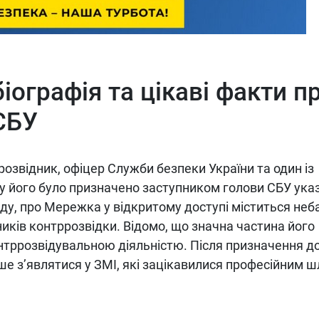
ографія та цікаві факти п
СБУ
звідник, офіцер Служби безпеки України та один із
оку його було призначено заступником голови СБУ ука
ду, про Мережка у відкритому доступі міститься неб
ників контррозвідки. Відомо, що значна частина його
нтррозвідувальною діяльністю. Після призначення д
іше з’являтися у ЗМІ, які зацікавилися професійним 