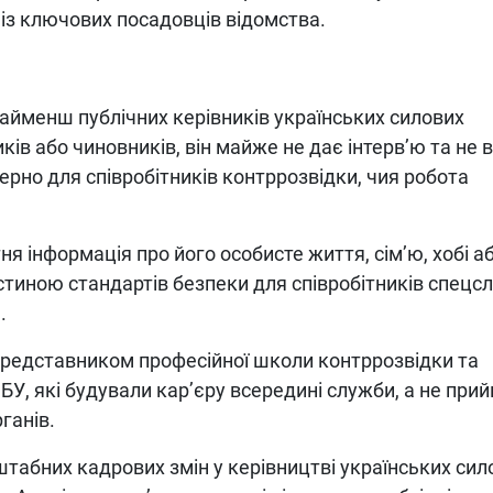
із ключових посадовців відомства.
йменш публічних керівників українських силових
иків або чиновників, він майже не дає інтерв’ю та не 
терно для співробітників контррозвідки, чия робота
я інформація про його особисте життя, сім’ю, хобі а
астиною стандартів безпеки для співробітників спецс
.
редставником професійної школи контррозвідки та
БУ, які будували кар’єру всередині служби, а не при
ганів.
штабних кадрових змін у керівництві українських сил