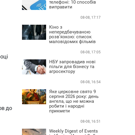
телефоні: 10 способів
виправити
08-08, 17:17
Кіно з
непередбачуваною
розв’язкою: список
маловідомих фільмів
08-08, 17:05
році
НБУ запровадив нові
пільги для бізнесу та
агросектору
08-08, 16:54
Яке церковне свято 9
серпня 2026 року: день
ангела, що не можна
робити і народні
ов до
прикмети
08-08, 16:51
Weekly Digest of Events