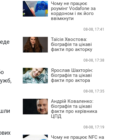
Чому не працює
роумінг Vodafone за
кордоном і як його
ввімкнути
08-08, 17:41
Таїсія Хвостова:
веде
біографія та цікаві
факти про акторку
08-08, 17:38
Ярослав Шахторін:
бо
біографія та цікаві
лужб,
факти про актора
08-08, 17:35
Андрій Коваленко:
біографія та цікаві
йшли
факти про керівника
ЦПД
08-08, 17:19
ових
Чому не працює NFC на