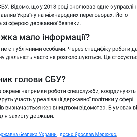
БУ. Відомо, що у 2018 році очолював одне з управлін
авляв Україну на міжнародних переговорах. Його
а зі сферою державної безпеки.
жка мало інформації?
 не є публічними особами. Через специфіку роботи да
ну діяльність часто не розголошуються. Це стосуєтьс
ник голови СБУ?
а окремі напрямки роботи спецслужби, координують
еруть участь у реалізації державної політики у сфері
ів визначається керівництвом відомства. В умовах в
для захисту держави.
ержавна безпека України
,
досьє Ярослав Мережко
,