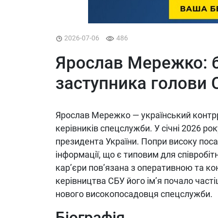
2026-07-06
486
Ярослав Мережко: бі
заступника голови 
Ярослав Мережко — український контрро
керівників спецслужби. У січні 2026 р
президента України. Попри високу поса
інформації, що є типовим для співробіт
кар’єри пов’язана з оперативною та ко
керівництва СБУ його ім’я почало част
нового високопосадовця спецслужби.
Біографія