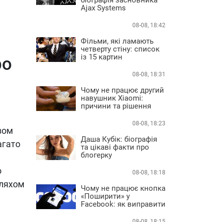
Ajax Systems
08-08, 18:42
Фільми, які ламають
четверту стіну: список
із 15 картин
ро
08-08, 18:31
Чому не працює другий
навушник Xiaomi:
причини та рішення
08-08, 18:23
зом
Даша Кубік: біографія
агато
та цікаві факти про
блогерку
о
08-08, 18:18
шляхом
Чому не працює кнопка
«Поширити» у
Facebook: як виправити
08-08, 18:15