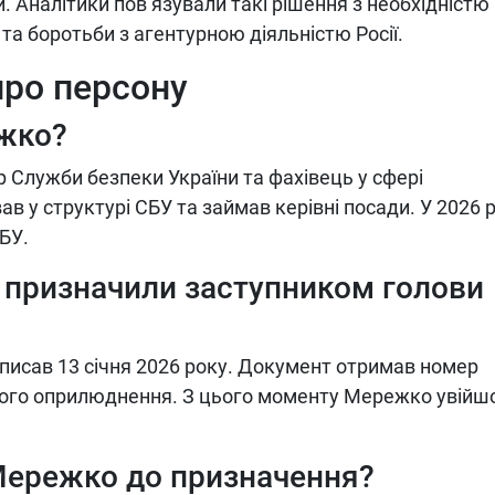
. Аналітики пов’язували такі рішення з необхідністю
та боротьби з агентурною діяльністю Росії.
про персону
ежко?
 Служби безпеки України та фахівець у сфері
ав у структурі СБУ та займав керівні посади. У 2026 
БУ.
призначили заступником голови
дписав 13 січня 2026 року. Документ отримав номер
ійного оприлюднення. З цього моменту Мережко увійш
Мережко до призначення?