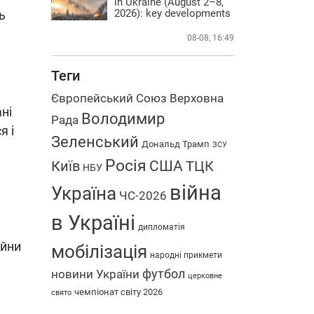
in Ukraine (August 2–8,
2026): key developments
ь
08-08, 16:49
Теги
Європейський Союз
Верховна
ні
Володимир
Рада
я і
Зеленський
Дональд Трамп
ЗСУ
Росія
США
Київ
ТЦК
НБУ
війна
Україна
ЧС-2026
в Україні
дипломатія
ійни
мобілізація
народні прикмети
футбол
новини України
церковне
чемпіонат світу 2026
свято