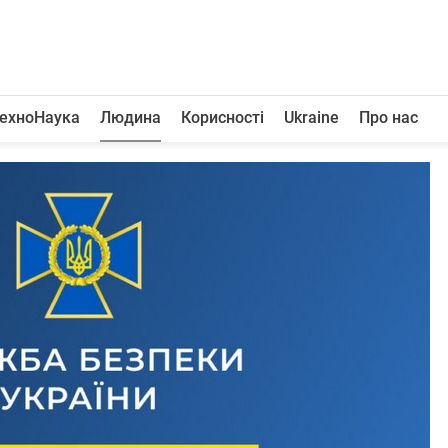
ехноНаука
Людина
Корисності
Ukraine
Про нас