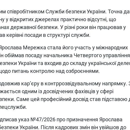
м співробітником Служби безпеки України. Точна да
ну у відкритих джерелах практично відсутні, що
ах державної безпеки. У різні роки він працював у
в керівні посади в структурі служби.
 Ярослава Мережка стала його участь у міжнародних
і він обіймав посаду начальника Четвертого управління
пеки України та входив до складу української делег
 щодо питань контролю над озброєннями.
одовжив кар’єру в контррозвідувальному напрямку. 
жається одним із досвідчених фахівців у сфері
зпеки. Саме цей професійний досвід став підставою 
спецслужби.
підписав указ №47/2026 про призначення Ярослава
зпеки України. Після кадрових змін він увійшов до