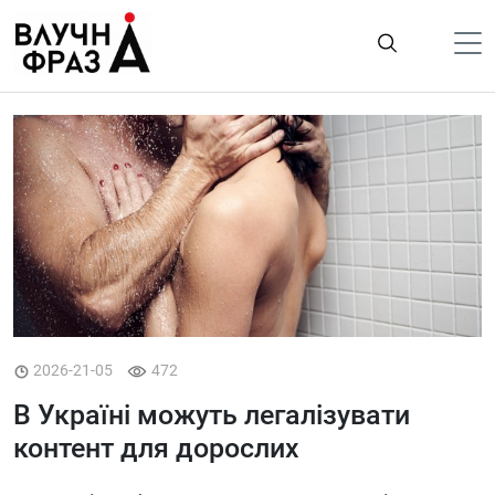
К
содержимому
Політика
Гроші
Життя
Лайфстайл
ТехноНаука
Людина
Корисності
2026-21-05
472
Ukraine
В Україні можуть легалізувати
контент для дорослих
Про нас