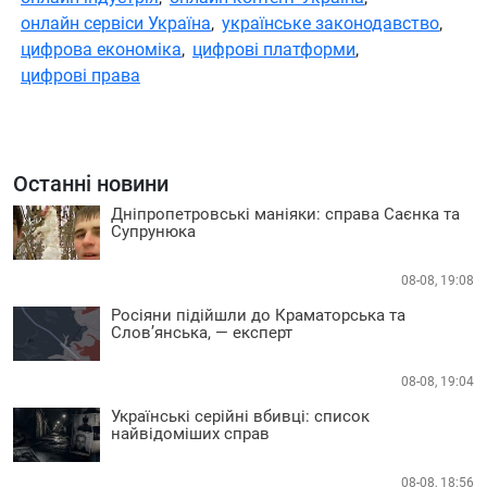
онлайн сервіси Україна
,
українське законодавство
,
цифрова економіка
,
цифрові платформи
,
цифрові права
Останні новини
Дніпропетровські маніяки: справа Саєнка та
Супрунюка
08-08, 19:08
Росіяни підійшли до Краматорська та
Слов’янська, — експерт
08-08, 19:04
Українські серійні вбивці: список
найвідоміших справ
08-08, 18:56