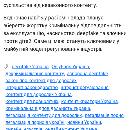
суспільства від незаконного контенту.
Водночас навіть у разі змін влада планує
зберегти жорстку кримінальну відповідальність
за експлуатацію, насильство, deepfake та злочини
проти дітей. Саме ці межі стануть ключовими у
майбутній моделі регулювання індустрії.
deepfake Україна
,
OnlyFans Україна
,
декриміналізація контенту
,
заборона deepfake
,
закон про контент для дорослих
,
інтернет законодавство
,
інтернет регулювання
,
контент для дорослих Україна
,
контент для повнолітніх
,
контент-креатори Україна
,
кримінальна відповідальність Україна
,
легалізація контенту для дорослих
,
легалізація порно
,
легалізація порно в україні
,
новини України
,
онлайн індустрія
,
онлайн контент Україна
,