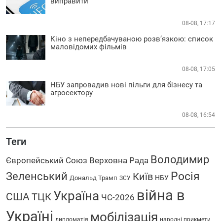
виправити
08-08, 17:17
Кіно з непередбачуваною розв’язкою: список
маловідомих фільмів
08-08, 17:05
НБУ запровадив нові пільги для бізнесу та
агросектору
08-08, 16:54
Теги
Володимир
Європейський Союз
Верховна Рада
Росія
Зеленський
Київ
НБУ
Дональд Трамп
ЗСУ
війна в
Україна
США
ТЦК
ЧС-2026
Україні
мобілізація
дипломатія
народні прикмети