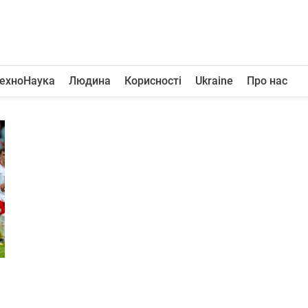
ехноНаука
Людина
Корисності
Ukraine
Про нас