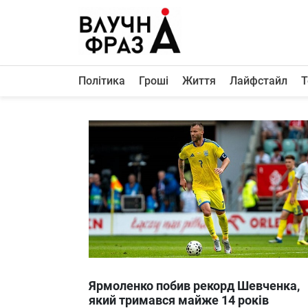
К
содержимому
Політика
Гроші
Життя
Лайфстайл
Т
Політика
Гроші
Життя
Лайфстайл
ТехноНаука
Людина
Корисності
Ukraine
Ярмоленко побив рекорд Шевченка,
Про нас
який тримався майже 14 років