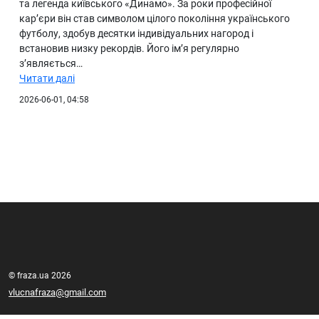
та легенда київського «Динамо». За роки професійної
кар’єри він став символом цілого покоління українського
футболу, здобув десятки індивідуальних нагород і
встановив низку рекордів. Його ім’я регулярно
з’являється…
Читати далі
2026-06-01, 04:58
© fraza.ua 2026
vlucnafraza@gmail.com