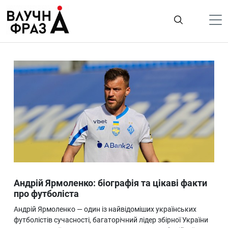
К
содержимому
Політика
Гроші
Життя
Лайфстайл
ТехноНаука
Людина
Корисності
Андрій Ярмоленко: біографія та цікаві факти
Ukraine
про футболіста
Про нас
Андрій Ярмоленко — один із найвідоміших українських
футболістів сучасності, багаторічний лідер збірної України