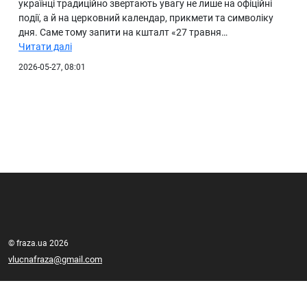
українці традиційно звертають увагу не лише на офіційні
події, а й на церковний календар, прикмети та символіку
дня. Саме тому запити на кшталт «27 травня…
Читати далі
2026-05-27, 08:01
© fraza.ua 2026
vlucnafraza@gmail.com