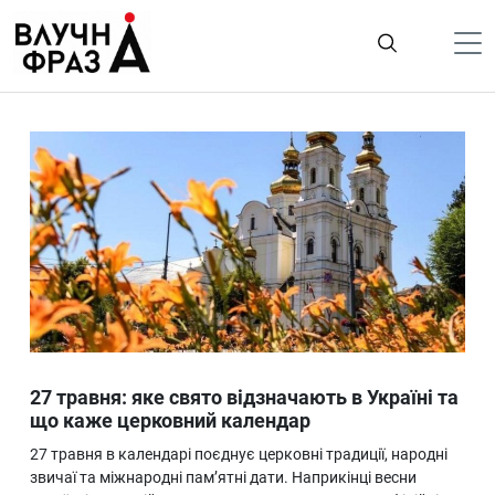
К
содержимому
Політика
Гроші
Життя
Лайфстайл
ТехноНаука
Людина
Корисності
27 травня: яке свято відзначають в Україні та
Ukraine
що каже церковний календар
Про нас
27 травня в календарі поєднує церковні традиції, народні
звичаї та міжнародні пам’ятні дати. Наприкінці весни