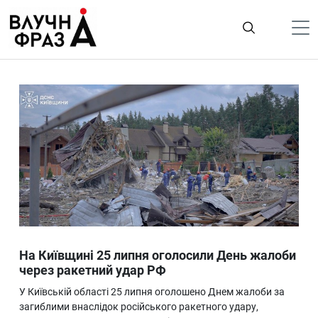
К
содержимому
Політика
Гроші
Життя
Лайфстайл
ТехноНаука
Людина
Корисності
На Київщині 25 липня оголосили День жалоби
Ukraine
через ракетний удар РФ
Про нас
У Київській області 25 липня оголошено Днем жалоби за
загиблими внаслідок російського ракетного удару,