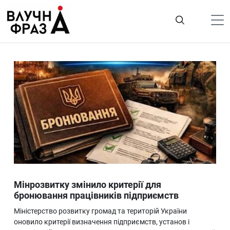
К
содержимому
Політика
Гроші
Життя
Лайфстайл
ТехноНаука
Людина
Корисності
Мінрозвитку змінило критерії для
Ukraine
бронювання працівників підприємств
Про нас
Міністерство розвитку громад та територій України
оновило критерії визначення підприємств, установ і